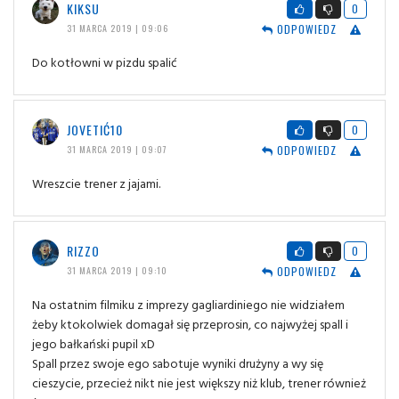
KIKSU
0
ODPOWIEDZ
31 MARCA 2019 | 09:06
Do kotłowni w pizdu spalić
JOVETIĆ10
0
ODPOWIEDZ
31 MARCA 2019 | 09:07
Wreszcie trener z jajami.
RIZZO
0
ODPOWIEDZ
31 MARCA 2019 | 09:10
Na ostatnim filmiku z imprezy gagliardiniego nie widziałem
żeby ktokolwiek domagał się przeprosin, co najwyżej spall i
jego bałkański pupil xD
Spall przez swoje ego sabotuje wyniki drużyny a wy się
cieszycie, przecież nikt nie jest większy niż klub, trener również