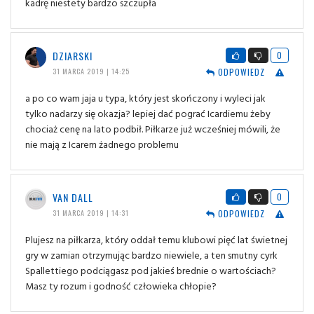
kadrę niestety bardzo szczupła
DZIARSKI
0
ODPOWIEDZ
31 MARCA 2019 | 14:25
a po co wam jaja u typa, który jest skończony i wyleci jak
tylko nadarzy się okazja? lepiej dać pograć Icardiemu żeby
chociaż cenę na lato podbił. Piłkarze już wcześniej mówili, że
nie mają z Icarem żadnego problemu
VAN DALL
0
ODPOWIEDZ
31 MARCA 2019 | 14:31
Plujesz na piłkarza, który oddał temu klubowi pięć lat świetnej
gry w zamian otrzymując bardzo niewiele, a ten smutny cyrk
Spallettiego podciągasz pod jakieś brednie o wartościach?
Masz ty rozum i godność człowieka chłopie?