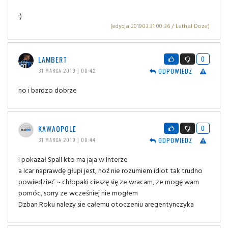
:)
(edycja 2019.03.31 00:36 / Lethal Doze)
LAMBERT
0
ODPOWIEDZ
31 MARCA 2019 | 00:42
no i bardzo dobrze
KAWAOPOLE
0
ODPOWIEDZ
31 MARCA 2019 | 00:44
I pokazał Spall kto ma jaja w Interze
a Icar naprawdę głupi jest, noź nie rozumiem idiot tak trudno
powiedzieć ~ chłopaki cieszę się ze wracam, ze mogę wam
pomóc, sorry ze wcześniej nie mogłem
Dzban Roku należy sie całemu otoczeniu aregentynczyka