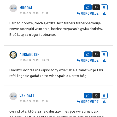
MRGOAL
0
ODPOWIEDZ
31 MARCA 2019 | 01:37
Bardzo dobrze, niech zjeżdża. Jest trener i trener decyduje.
Nowe początki w Interze, koniec rozpasania gwiazdorków.
Brać kasę za niego i dobranoc
ADRIANO19F
0
ODPOWIEDZ
31 MARCA 2019 | 06:59
I bardzo dobrze rozkapryszony dzieciak ale zaraz wbije taki
rafal i będzie gadał ze to wina Spala a Ikar to bóg
VAN DALL
0
ODPOWIEDZ
31 MARCA 2019 | 07:34
Łysy idiota, który za najdalej trzy miesiące wyleci na pysk,
eskaluje konflikt, na którym w bardzo wymierny sposób traci