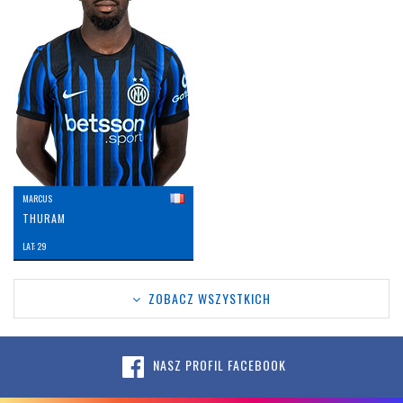
MARCUS
THURAM
LAT: 29
ZOBACZ WSZYSTKICH
NASZ PROFIL FACEBOOK