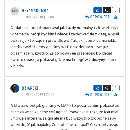
HEYAMAKUMBA
0
ODPOWIEDZ
31 MARCA 2019 | 16:05
Oddał - nie oddał, pracował jak każdy normalny człowiek i tyle
w temacie. Mógł być kimś więcej i zachować się z klasą, a Spall
pokazuje kto rządzi i prawidłowo. Tak jak napisał damianekk.
Icardi zawiódł kiedy graliśmy w LE oraz derbach i tym już
pozamiatał wszystko. Za to powinien przeprosić bo chciał
zwrotu opaski, a pokazał gdzie ma kolegów z drużyny, klub i
kibiców.
DZIARSKI
0
ODPOWIEDZ
31 MARCA 2019 | 23:08
A kto zawiódł jak graliśmy w LM? Kto poza Icardim pokazał że
chce za wszelką cenę coś ugrać? Prawda jest taka, że Icar miał
umowę z Interem, że gra ale ma być wszystko zrobione żeby
w LM dojść jak najdalej. Co zrobił beton spal? Co zrobił zarząd