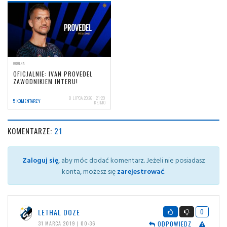
OGÓLNA
OFICJALNIE: IVAN PROVEDEL
ZAWODNIKIEM INTERU!
8 LIPCA 2026 | 21:29
5 KOMENTARZY
KEJMO
KOMENTARZE:
21
Zaloguj się
, aby móc dodać komentarz. Jeżeli nie posiadasz
konta, możesz się
zarejestrować
.
LETHAL DOZE
0
ODPOWIEDZ
31 MARCA 2019 | 00:36