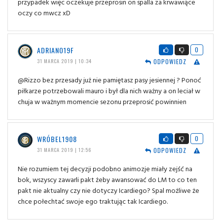
przypadek więc oczekuje przeprosin on spalla za krwawiące
oczy co mwcz xD
ADRIANO19F
0
ODPOWIEDZ
31 MARCA 2019 | 10:34
@Rizzo bez przesady już nie pamiętasz pasy jesiennej ? Ponoć
piłkarze potrzebowali mauro i był dla nich ważny a on leciał w
chuja w ważnym momencie sezonu przeprosić powinnien
WRÓBEL1908
0
ODPOWIEDZ
31 MARCA 2019 | 12:56
Nie rozumiem tej decyzji podobno animozje miały zejść na
bok, wszyscy zawarli pakt żeby awansować do LM to co ten
pakt nie aktualny czy nie dotyczy Icardiego? Spal możliwe że
chce połechtać swoje ego traktując tak Icardiego.