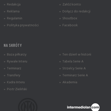
» Redakcja
» Załóż konto
» Reklama
» Dołącz do redakcji
» Regulamin
» Shoutbox
» Polityka prywatności
» Facebook
NA SKRÓTY
» Baza piłkarzy
» Ten dzień w historii
» Rywale Interu
» Tabela Serie A
» Terminarz
» Strzelcy Serie A
» Transfery
» Terminarz Serie A
» Kadra Interu
» Akademia
» Piotr Zieliński