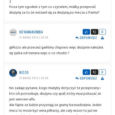
:)
Poza tym zgodnie z tym co czytałem, mialby przeprosić
drużynę za to że wstawił się za drużyną po meczu z Parma?
HEYAMAKUMBA
0
ODPOWIEDZ
31 MARCA 2019 | 09:26
@Rizzo ale przecież garliśmy chujowo więc drużynie należała
się zjeba od trenera więc o co chodzi ?
RIZZO
0
ODPOWIEDZ
31 MARCA 2019 | 09:38
No zadaje pytanie, kogo miałyby dotyczyć te przeprosiny i
kto ich potrzebuje, drużyna czy spall, który musi pokazać że
jest samcem alfa.
Ale fajnie ze ludzie przyznają ze gramy beznadziejnie. Jeden
mecz to może być wina piłkarzy, ale cały sezon to już nie