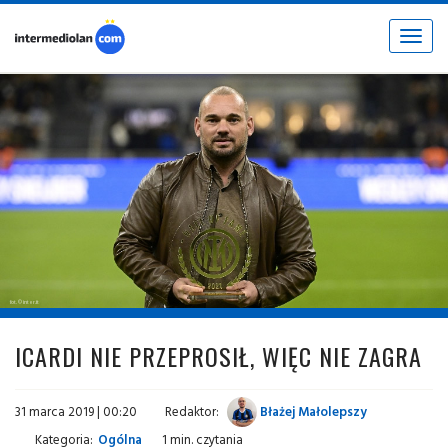
Toggle
navigat
fot. © inter.it
ICARDI NIE PRZEPROSIŁ, WIĘC NIE ZAGRA
31 marca 2019 | 00:20
Redaktor:
Błażej Małolepszy
Kategoria:
Ogólna
1 min. czytania