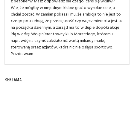
z betonem? Masz odpowiedź dla czego Icardi się wkurwił.
Wie, że mógłby w niejednym klubie grać o wysokie cele, a
chciał zostać. W zamian pokazali mu, że ambicja to nie jest to
czego potrzebują, że przeciętność czy wręcz miernota jest tu
na porządku dziennym, a zarząd ma to w dupie dopóki akcje
idą w górę. Wolę nierentowny klub Morattiego, któremu
naprawdę na czymś zależało niż wartą miliardy markę
sterowaną przez azjatów, która nic nie osiąga sportowo.
Pozdrawiam
REKLAMA