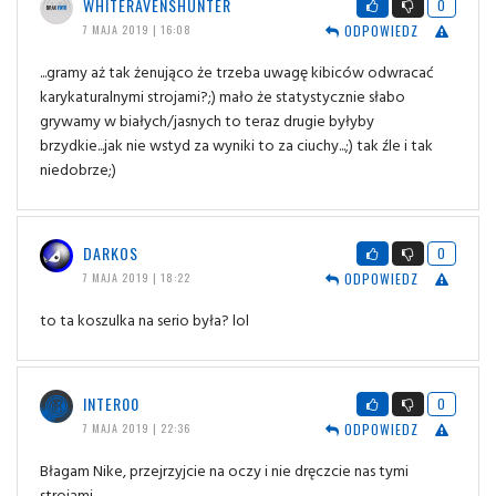
WHITERAVENSHUNTER
0
ODPOWIEDZ
7 MAJA 2019 | 16:08
...gramy aż tak żenująco że trzeba uwagę kibiców odwracać
karykaturalnymi strojami?;) mało że statystycznie słabo
grywamy w białych/jasnych to teraz drugie byłyby
brzydkie...jak nie wstyd za wyniki to za ciuchy...;) tak źle i tak
niedobrze;)
DARKOS
0
ODPOWIEDZ
7 MAJA 2019 | 18:22
to ta koszulka na serio była? lol
INTER00
0
ODPOWIEDZ
7 MAJA 2019 | 22:36
Błagam Nike, przejrzyjcie na oczy i nie dręczcie nas tymi
strojami