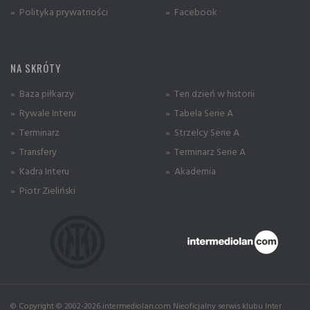
» Polityka prywatności
» Facebook
NA SKRÓTY
» Baza piłkarzy
» Ten dzień w historii
» Rywale Interu
» Tabela Serie A
» Terminarz
» Strzelcy Serie A
» Transfery
» Terminarz Serie A
» Kadra Interu
» Akademia
» Piotr Zieliński
© Copyright © 2002-2026 intermediolan.com Nieoficjalny serwis klubu Inter