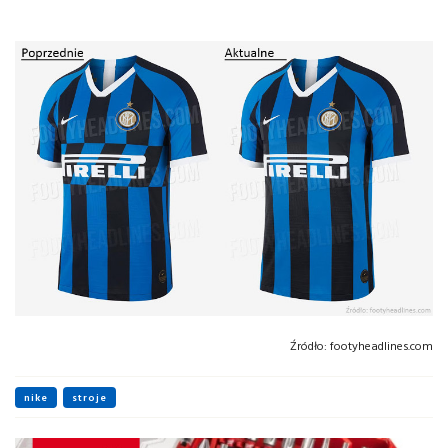
Źródło:
footyheadlines.com
nike
stroje