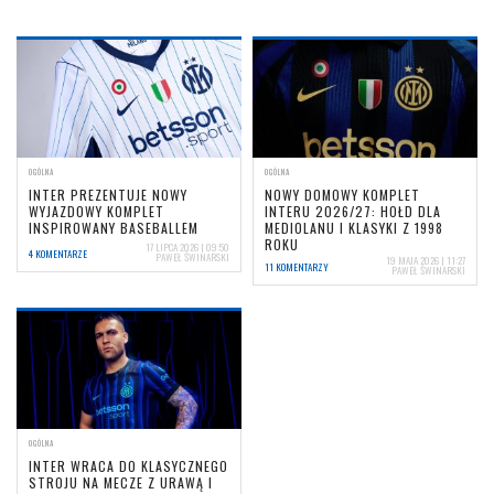
OGÓLNA
OGÓLNA
INTER PREZENTUJE NOWY
NOWY DOMOWY KOMPLET
WYJAZDOWY KOMPLET
INTERU 2026/27: HOŁD DLA
INSPIROWANY BASEBALLEM
MEDIOLANU I KLASYKI Z 1998
ROKU
17 LIPCA 2026 | 09:50
4 KOMENTARZE
PAWEŁ ŚWINARSKI
19 MAJA 2026 | 11:27
11 KOMENTARZY
PAWEŁ ŚWINARSKI
OGÓLNA
INTER WRACA DO KLASYCZNEGO
STROJU NA MECZE Z URAWĄ I