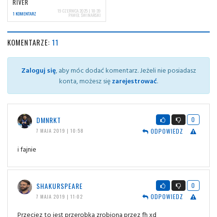
RIVER
19 CZERWCA 2025 | 18:39
1 KOMENTARZ
PAWEŁ ŚWINARSKI
KOMENTARZE:
11
Zaloguj się
, aby móc dodać komentarz. Jeżeli nie posiadasz
konta, możesz się
zarejestrować
.
DMNRKT
0
ODPOWIEDZ
7 MAJA 2019 | 10:58
i fajnie
SHAKURSPEARE
0
ODPOWIEDZ
7 MAJA 2019 | 11:02
Przeciez to jest przerobka zrobiona przez fh xd