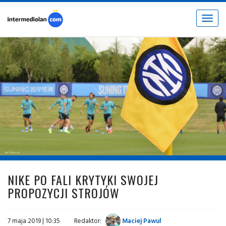
Toggle
navigat
fot. © inter.it
NIKE PO FALI KRYTYKI SWOJEJ
PROPOZYCJI STROJÓW
7 maja 2019 | 10:35
Redaktor:
Maciej Pawul