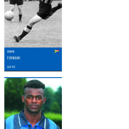
EDWIN
FIRMANI
LAT: 93