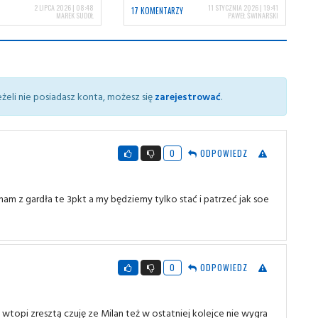
2 LIPCA 2026 | 08:48
11 STYCZNIA 2026 | 19:41
17 KOMENTARZY
MAREK SUDOŁ
PAWEŁ ŚWINARSKI
żeli nie posiadasz konta, możesz się
zarejestrować
.
0
ODPOWIEDZ
am z gardła te 3pkt a my będziemy tylko stać i patrzeć jak soe
0
ODPOWIEDZ
topi zresztą czuję ze Milan też w ostatniej kolejce nie wygra