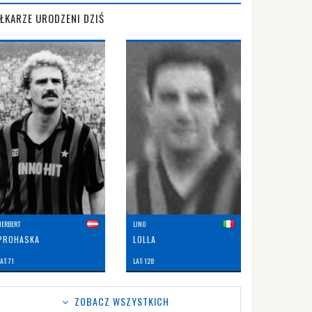
IŁKARZE URODZENI DZIŚ
HERBERT
LINO
PROHASKA
LOLLA
AT: 71
LAT: 128
ZOBACZ WSZYSTKICH