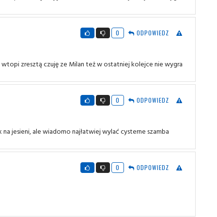
0
ODPOWIEDZ
topi zresztą czuję ze Milan też w ostatniej kolejce nie wygra
0
ODPOWIEDZ
k na jesieni, ale wiadomo najłatwiej wylać cysterne szamba
0
ODPOWIEDZ