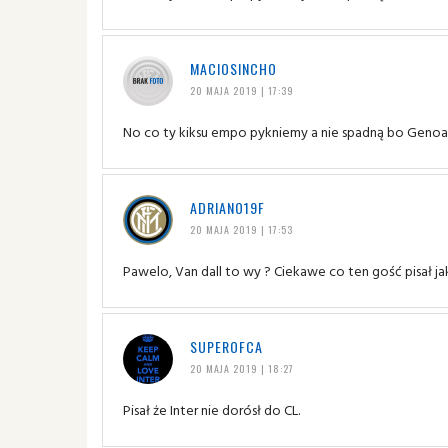
MACIOSINCHO
20 MAJA 2019 | 17:39
No co ty kiksu empo pykniemy a nie spadną bo Genoa w
ADRIANO19F
20 MAJA 2019 | 17:53
Pawelo, Van dall to wy ? Ciekawe co ten gość pisał ja
SUPEROFCA
20 MAJA 2019 | 18:27
Pisał że Inter nie dorósł do CL.