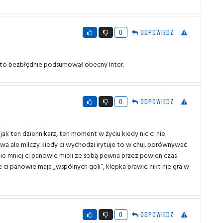
0
ODPOWIEDZ
 to bezbłędnie podsumował obecny Inter.
0
ODPOWIEDZ
k ten dziennikarz, ten moment w życiu kiedy nic ci nie
lewa ale milczy kiedy ci wychodzi irytuje to w chuj. porównywać
 nie mniej ci panowie mieli ze sobą pewna przez pewien czas
e ci panowie maja „wspólnych goli”, klepka prawie nikt nie gra w
0
ODPOWIEDZ