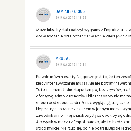
DAMIANEKK1985
20 MAJA 2019 | 18:32
Może kiksu by stał i patrzył wygramy z Empoli z kilk
doświadczenie oraz potencjał więc nie wierzę w nic i
MRGOAL
20 MAJA 2019 | 19:18
Prawdę mówi niestety. Najgorsze jest to, że ten zespó
kiedy Inter zwyczajnie musiał. Ale nie potrafił nawet na
Tottenhamem. Jednostajne tempo, bez zrywów, nic. U
ofensywę. Mimo 2 trenerów i kilku sezonów nie ma ża
siebie i pod siebie. Icardi i Perisic wyglądają tragiczn
klepek. Tyle to Mane z Salahem w jednym meczu wymien
zawodnikami o innej charakterystyce obok by się odnale
A o wynik w meczu z Empoli bardzo, ale to bardzo się boj
srogo mylicie. Nie rzuci się, bo nie potrafi. Będzie jedn