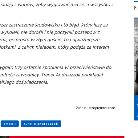
siadają zasobów, żeby wygrawać mecze, a wszystko z
P
ez zastraszone środowisko i to błąd, który leży za
wykoleił, nie dorośli i nie poczynili postępów z
czna, po prostu w złym guście. To najważniejsze
lotkami, z całym nieładem, który podąża za Interem
grało trzy ostatnie spotkania w przeciwieństwie do
ą młodzi zawodnicy. Trener Andreazzoli poukładał
elkiego doświadczenia.
Źródło:
sempreinter.com
L
empoli
aurelio andreazzoli