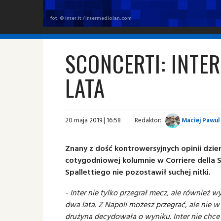
fot. © inter.it / intermediolan.com
SCONCERTI: INT
LATA
20 maja 2019 | 16:58
Redaktor:
Maciej Pawul
Znany z dość kontrowersyjnych opinii dzie
cotygodniowej kolumnie w Corriere della 
Spallettiego nie pozostawił suchej nitki.
- Inter nie tylko przegrał mecz, ale również 
dwa lata. Z Napoli możesz przegrać, ale nie 
drużyna decydowała o wyniku. Inter nie chce 