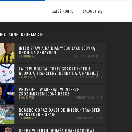
ZAŁÓŻ KONTO
ZALOGUJ SIĘ
OPULARNE INFORMACJE
INTER STAWIA NA DIABY’EGO JAKO JEDYNĄ
OPCJĘ NA SKRZYDŁO
2 KOMENTARZE
6 SIERPNIA 2026 | 11:05
LA REPUBBLICA: TRZEJ GRACZE INTERU
BLOKUJĄ TRANSFERY, DERBY DAJĄ NADZIEJĘ
0 KOMENTARZY
6 SIERPNIA 2026 | 11:05
PROVEDEL: W MIESIĄC W INTERZE
ZROZUMIAŁEM JEDNĄ RZECZ
1 KOMENTARZ
7 SIERPNIA 2026 | 12:14
ROMERO CORAZ DALEJ OD INTERU: TRANSFER
PRAKTYCZNIE UPADŁ
5 KOMENTARZY
7 SIERPNIA 2026 | 12:14
DERBY W PERTH OBNAŻA BRAKI KADROWE.