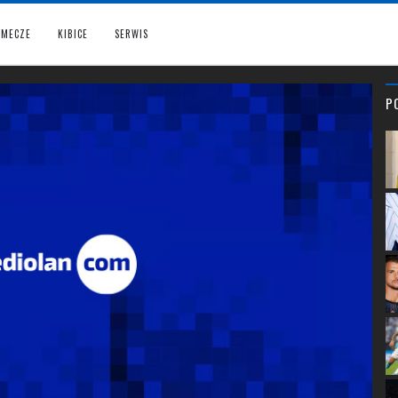
MECZE
KIBICE
SERWIS
P