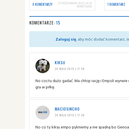
21 PAŹDZIERNIKA 2022 | 14:29
0 KOMENTARZY
1 KOMENTARZ
MAREK SUDOŁ
KOMENTARZE:
15
Zaloguj się
, aby móc dodać komentarz. Je
KIKSU
20 MAJA 2019 | 17:28
No coctu dużo gadać. Ma chłop rację i Empoli wyrwie n
gra w piłkę.
MACIOSINCHO
20 MAJA 2019 | 17:39
No co ty kiksu empo pykniemy a nie spadną bo Genoa w