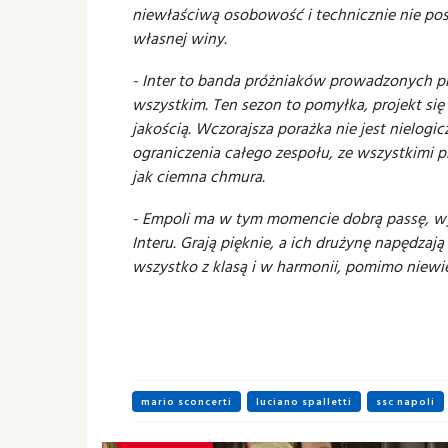
niewłaściwą osobowość i technicznie nie po
własnej winy.
- Inter to banda próżniaków prowadzonych prz
wszystkim. Ten sezon to pomyłka, projekt się 
jakością. Wczorajsza porażka nie jest nielogi
ograniczenia całego zespołu, ze wszystkimi p
jak ciemna chmura.
- Empoli ma w tym momencie dobrą passę, wy
Interu. Grają pięknie, a ich drużynę napędzaj
wszystko z klasą i w harmonii, pomimo niewi
mario sconcerti
luciano spalletti
ssc napoli