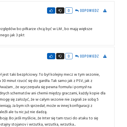
0
ODPOWIEDZ
u względów bo piłkarze chcą być w LM , bo mają większe
nnego jak 3 pkt
0
ODPOWIEDZ
ł jest taki bezpłciowy. To był kolejny mecz w tym sezonie,
 30 minut rzucić się do gardła. Tak samo jak z PSV, jak z
ważam , że wyczerpała się pewna formuła i pomysł na
dnych schematów ani chemii między graczami, każdy kopie dla
ie, mogę się założyć, że w całym sezonie nie zagrali ze sobą 5
iają. Ja bym ich sprzedał, może w innej konfiguracji z
źli ale tu nic już nie dadzą.
ę. Bo jeśli myślicie, że Inter się tam rzuci do ataku to się
ostajny stojanov i wrzutka, wrzutka, wrzutka...