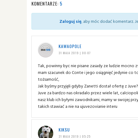
KOMENTARZE:
5
Zaloguj się
, aby móc dodać komentarz. Je
KAWAOPOLE
31 MAJA 2019 | 00:07
Tak, powinny byc nie pisane zasady ze ludzie mocno z
mam szacunek do Conte i jego osiągnięć jedynie co 
tożsamość,
Jak byśmy przyjęli gdyby Zanetti dostał ofertę z Juve
Juve za bardzo nas okradalo przez wiele lat, calciopol
nasz klub ich byłymi zawodnikami, mamy w swojej przys
takich stawiać a nie na ujuvezovianie interu
KIKSU
31 MAJA 2019 | 05:25