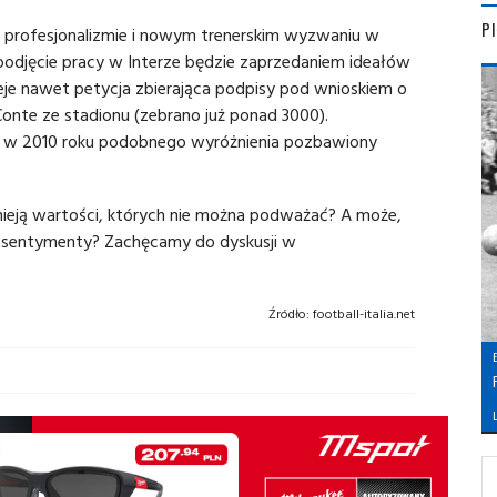
P
o profesjonalizmie i nowym trenerskim wyzwaniu w
e podjęcie pracy w Interze będzie zaprzedaniem ideałów
ieje nawet petycja zbierająca podpisy pod wnioskiem o
Conte ze stadionu (zebrano już ponad 3000).
, w 2010 roku podobnego wyróżnienia pozbawiony
tnieją wartości, których nie można podważać? A może,
a sentymenty? Zachęcamy do dyskusji w
Źródło:
football-italia.net
L