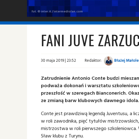
fot. © inter.it / intermediolan.com
FANI JUVE ZARZU
30 maja 2019 | 23:52
Redaktor:
Błażej Małol
Zatrudnienie Antonio Conte budzi mieszane
podważa dokonań i warsztatu szkoleniowc
przeszłość w szeregach Bianconerich. Okaz
ze zmianą barw klubowych dawnego idola
Conte jest prawdziwą legendą Juventusu, a li
w roli zawodnika, pięć tytułów mistrzowskich
mistrzostwa w roli pierwszego szkoleniowca. 
Sław klubu z Turynu.