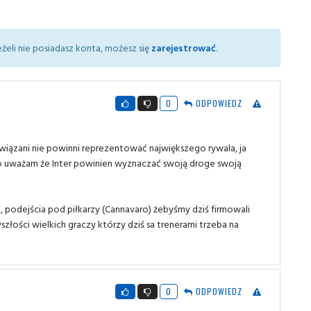
żeli nie posiadasz konta, możesz się
zarejestrować
.
0
ODPOWIEDZ
wiązani nie powinni reprezentować największego rywala, ja
to uważam że Inter powinien wyznaczać swoją droge swoją
?
i, podejścia pod piłkarzy (Cannavaro) żebyśmy dziś firmowali
złości wielkich graczy którzy dziś sa trenerami trzeba na
0
ODPOWIEDZ