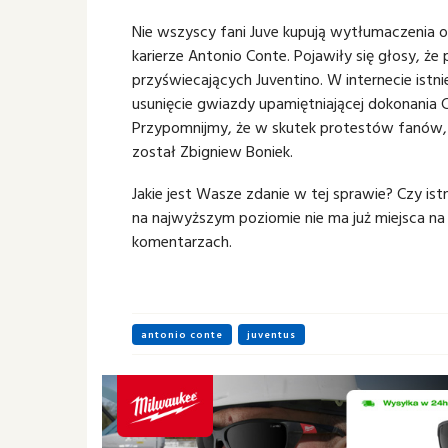
Nie wszyscy fani Juve kupują wytłumaczenia 
karierze Antonio Conte. Pojawiły się głosy, ż
przyświecających Juventino. W internecie istn
usunięcie gwiazdy upamiętniającej dokonania 
Przypomnijmy, że w skutek protestów fanów
został Zbigniew Boniek.
Jakie jest Wasze zdanie w tej sprawie? Czy is
na najwyższym poziomie nie ma już miejsca n
komentarzach.
antonio conte
juventus