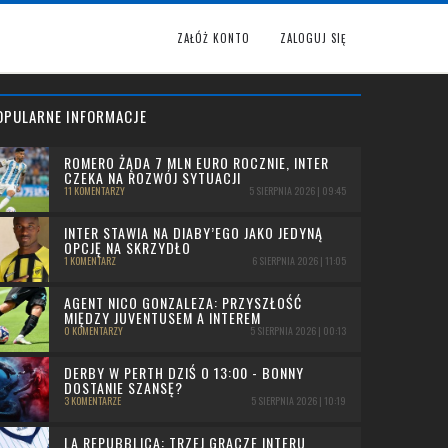
ZAŁÓŻ KONTO
ZALOGUJ SIĘ
OPULARNE INFORMACJE
ROMERO ŻĄDA 7 MLN EURO ROCZNIE, INTER
CZEKA NA ROZWÓJ SYTUACJI
11 KOMENTARZY
5 SIERPNIA 2026 | 09:45
INTER STAWIA NA DIABY’EGO JAKO JEDYNĄ
OPCJĘ NA SKRZYDŁO
1 KOMENTARZ
6 SIERPNIA 2026 | 11:05
AGENT NICO GONZALEZA: PRZYSZŁOŚĆ
MIĘDZY JUVENTUSEM A INTEREM
0 KOMENTARZY
5 SIERPNIA 2026 | 00:13
DERBY W PERTH DZIŚ O 13:00 - BONNY
DOSTANIE SZANSĘ?
3 KOMENTARZE
5 SIERPNIA 2026 | 10:19
LA REPUBBLICA: TRZEJ GRACZE INTERU