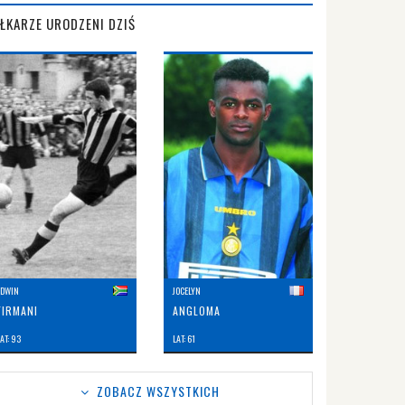
IŁKARZE URODZENI DZIŚ
EDWIN
JOCELYN
FIRMANI
ANGLOMA
AT: 93
LAT: 61
ZOBACZ WSZYSTKICH