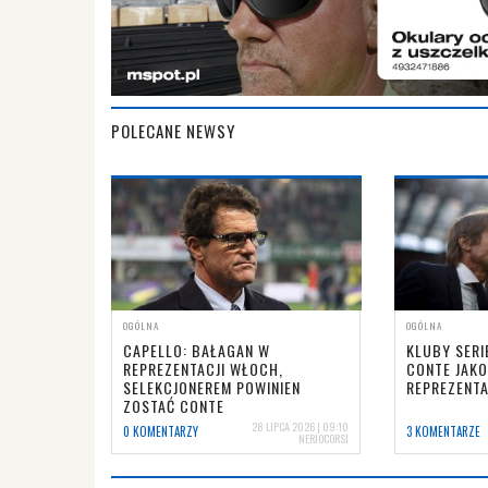
POLECANE NEWSY
OGÓLNA
OGÓLNA
CAPELLO: BAŁAGAN W
KLUBY SERI
REPREZENTACJI WŁOCH,
CONTE JAKO
SELEKCJONEREM POWINIEN
REPREZENT
ZOSTAĆ CONTE
28 LIPCA 2026 | 09:10
0 KOMENTARZY
3 KOMENTARZE
NERIOCORSI