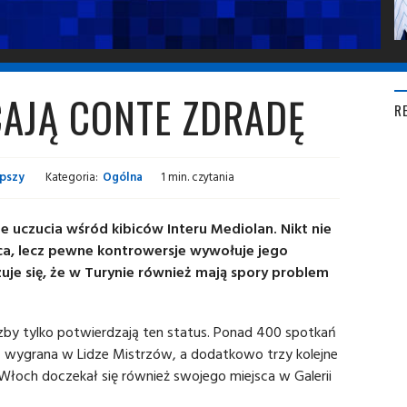
CAJĄ CONTE ZDRADĘ
R
epszy
Kategoria:
Ogólna
1 min. czytania
 uczucia wśród kibiców Interu Mediolan. Nikt nie
a, lecz pewne kontrowersje wywołuje jego
uje się, że w Turynie również mają spory problem
.
czby tylko potwierdzają ten status. Ponad 400 spotkań
, wygrana w Lidze Mistrzów, a dodatkowo trzy kolejne
Włoch doczekał się również swojego miejsca w Galerii