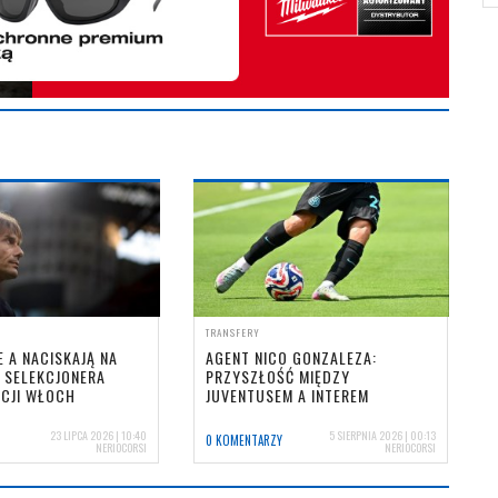
TRANSFERY
E A NACISKAJĄ NA
AGENT NICO GONZALEZA:
 SELEKCJONERA
PRZYSZŁOŚĆ MIĘDZY
ACJI WŁOCH
JUVENTUSEM A INTEREM
23 LIPCA 2026 | 10:40
5 SIERPNIA 2026 | 00:13
0 KOMENTARZY
NERIOCORSI
NERIOCORSI