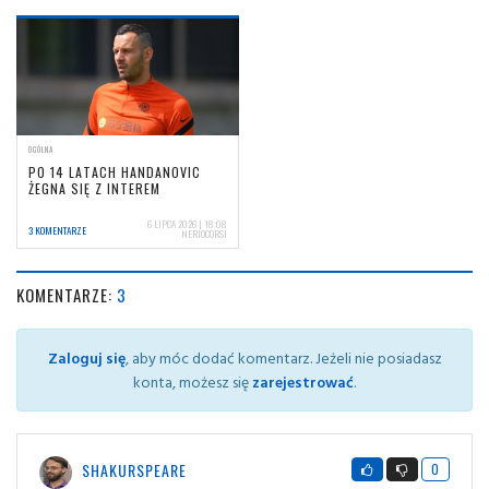
OGÓLNA
PO 14 LATACH HANDANOVIC
ŻEGNA SIĘ Z INTEREM
6 LIPCA 2026 | 18:08
3 KOMENTARZE
NERIOCORSI
KOMENTARZE:
3
Zaloguj się
, aby móc dodać komentarz. Jeżeli nie posiadasz
konta, możesz się
zarejestrować
.
SHAKURSPEARE
0