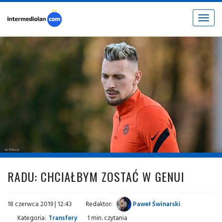
Toggle
navigat
fot. © inter.it
RADU: CHCIAŁBYM ZOSTAĆ W GENUI
18 czerwca 2019 | 12:43
Redaktor:
Paweł Świnarski
Kategoria:
Transfery
1 min. czytania