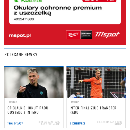
POLECANE NEWSY
TRANSFERY
TRANSFERY
OFICJALNIE: IONUT RADU
INTER FINALIZUJE TRANSFER
ODSZEDŁ Z INTERU
RADU
3 LUTEGO 2025 | 22:50
8 SIERPNIA 2024 | 18:18
7 KOMENTARZY
2 KOMENTARZE
PAWEŁ ŚWINARSKI
INTER00