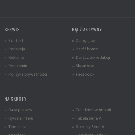
SERWIS
BĄDŹ AKTYWNY
» Kontakt
» Zaloguj się
» Redakcja
» Załóż konto
» Reklama
» Dołącz do redakcji
» Regulamin
» Shoutbox
» Polityka prywatności
» Facebook
NA SKRÓTY
» Baza piłkarzy
» Ten dzień w historii
» Rywale Interu
» Tabela Serie A
» Terminarz
» Strzelcy Serie A
» Transfery
» Terminarz Serie A