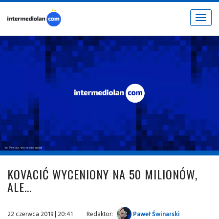
Toggle
navigat
fot. © inter.it / intermediolan.com
KOVACIĆ WYCENIONY NA 50 MILIONÓW,
ALE...
22 czerwca 2019 | 20:41
Redaktor:
Paweł Świnarski