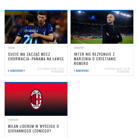
OGÓLNA
TRANSFERY
SUCIC MA ZACZĄĆ MECZ
INTER NIE REZYGNUJE Z
CHORWACJA–PANAMA NA ŁAWCE
MARZENIA O CRISTIANIE
ROMERO
23 CZERWCA 2026 | 23:30
1 SIERPNIA 2026 | 10:39
0 KOMENTARZY
1 KOMENTARZ
NERIOCORSI
NERIOCORSI
TRANSFERY
MILAN LIDEREM W WYŚCIGU O
GIOVANNIEGO LEONIEGO?