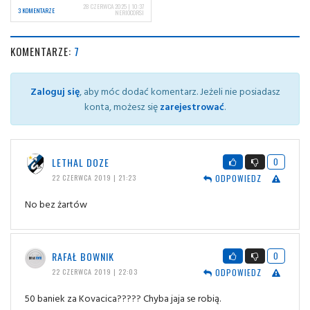
28 CZERWCA 2025 | 10:37
3 KOMENTARZE
NERIOCORSI
KOMENTARZE:
7
Zaloguj się
, aby móc dodać komentarz. Jeżeli nie posiadasz
konta, możesz się
zarejestrować
.
LETHAL DOZE
0
ODPOWIEDZ
22 CZERWCA 2019 | 21:23
No bez żartów
RAFAŁ BOWNIK
0
ODPOWIEDZ
22 CZERWCA 2019 | 22:03
50 baniek za Kovacica????? Chyba jaja se robią.