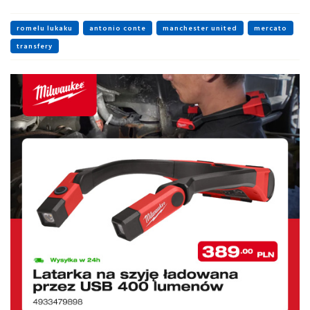
romelu lukaku
antonio conte
manchester united
mercato
transfery