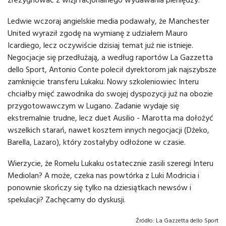
Ledwie wczoraj angielskie media podawały, że Manchester
United wyraził zgodę na wymianę z udziałem Mauro
Icardiego, lecz oczywiście dzisiaj temat już nie istnieje.
Negocjacje się przedłużają, a według raportów La Gazzetta
dello Sport, Antonio Conte polecił dyrektorom jak najszybsze
zamknięcie transferu Lukaku. Nowy szkoleniowiec Interu
chciałby mięć zawodnika do swojej dyspozycji już na obozie
przygotowawczym w Lugano. Zadanie wydaje się
ekstremalnie trudne, lecz duet Ausilio - Marotta ma dołożyć
wszelkich starań, nawet kosztem innych negocjacji (Dżeko,
Barella, Lazaro), który zostałyby odłożone w czasie.
Wierzycie, że Romelu Lukaku ostatecznie zasili szeregi Interu
Mediolan? A może, czeka nas powtórka z Luki Modricia i
ponownie skończy się tylko na dziesiątkach newsów i
spekulacji? Zachęcamy do dyskusji.
Źródło:
La Gazzetta dello Sport