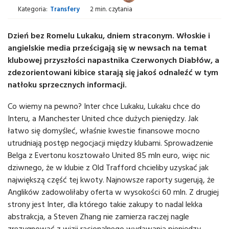
Kategoria:
Transfery
2 min. czytania
Dzień bez Romelu Lukaku, dniem straconym. Włoskie i
angielskie media prześcigają się w newsach na temat
klubowej przyszłości napastnika Czerwonych Diabłów, a
zdezorientowani kibice starają się jakoś odnaleźć w tym
natłoku sprzecznych informacji.
Co wiemy na pewno? Inter chce Lukaku, Lukaku chce do
Interu, a Manchester United chce dużych pieniędzy. Jak
łatwo się domyśleć, właśnie kwestie finansowe mocno
utrudniają postęp negocjacji między klubami. Sprowadzenie
Belga z Evertonu kosztowało United 85 mln euro, więc nic
dziwnego, że w klubie z Old Trafford chcieliby uzyskać jak
największą część tej kwoty. Najnowsze raporty sugerują, że
Anglików zadowoliłaby oferta w wysokości 60 mln. Z drugiej
strony jest Inter, dla którego takie zakupy to nadal lekka
abstrakcja, a Steven Zhang nie zamierza raczej nagle
zrezygnować z wizji racjonalnego wydawania pieniędzy.