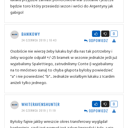
będzie toro który przesiedzi sezon i wróci do Argentyny jak
gabigol
BANIKOWY
0
ODPOWIEDZ
24 CZERWCA 2019 | 10:43
Osobiście nie wierzę żeby lukaku był dla nas tak potrzebny i
żeby wogole odpalił +/-25 bramek w sezonie jednakże jeśli już
wyjebalismy Spalettiego, zatrudnilismy Conte (i wyjebalismy
na to mnóstwo siana) to chyba głupota byłoby powiedzieć
"a" i nie powiedzieć "b"... Jednakże wolałbym lukaku z Icardim
aniżeli tylko jednego.
WHITERAVENSHUNTER
0
ODPOWIEDZ
24 CZERWCA 2019 | 11:19
Byłoby fajnie jakby wreszcie okres transferowy wyglądał
konkretnie...czyli jest pomysł jest zakup/sprzedaż i tyle...a nie