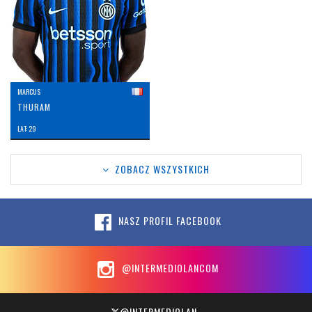
MARCUS
THURAM
LAT: 29
ZOBACZ WSZYSTKICH
NASZ PROFIL FACEBOOK
@INTERMEDIOLANCOM
@INTERMEDIOLAN_