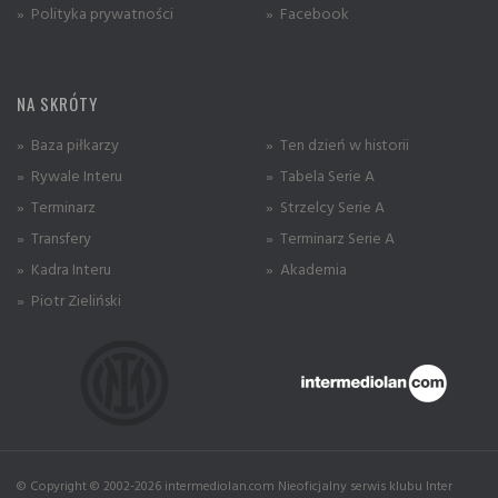
» Polityka prywatności
» Facebook
NA SKRÓTY
» Baza piłkarzy
» Ten dzień w historii
» Rywale Interu
» Tabela Serie A
» Terminarz
» Strzelcy Serie A
» Transfery
» Terminarz Serie A
» Kadra Interu
» Akademia
» Piotr Zieliński
© Copyright © 2002-2026 intermediolan.com Nieoficjalny serwis klubu Inter