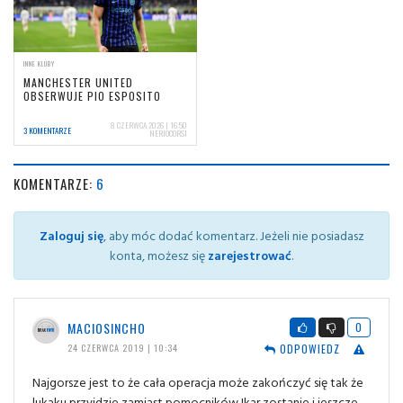
INNE KLUBY
MANCHESTER UNITED
OBSERWUJE PIO ESPOSITO
8 CZERWCA 2026 | 16:50
3 KOMENTARZE
NERIOCORSI
KOMENTARZE:
6
Zaloguj się
, aby móc dodać komentarz. Jeżeli nie posiadasz
konta, możesz się
zarejestrować
.
MACIOSINCHO
0
ODPOWIEDZ
24 CZERWCA 2019 | 10:34
Najgorsze jest to że cała operacja może zakończyć się tak że
lukaku przyjdzie zamiast pomocników Ikar zostanie i jeszcze