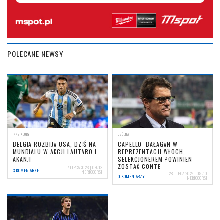
POLECANE NEWSY
INNE KLUBY
OGÓLNA
BELGIA ROZBIJA USA, DZIŚ NA
CAPELLO: BAŁAGAN W
MUNDIALU W AKCJI LAUTARO I
REPREZENTACJI WŁOCH,
AKANJI
SELEKCJONEREM POWINIEN
ZOSTAĆ CONTE
7 LIPCA 2026 | 09:13
3 KOMENTARZE
NERIOCORSI
28 LIPCA 2026 | 09:10
0 KOMENTARZY
NERIOCORSI