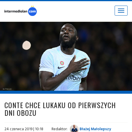
Toggle
navigat
fot. © inter.it
CONTE CHCE LUKAKU OD PIERWSZYCH
DNI OBOZU
24 czerwca 2019 | 10:18
Redaktor:
Błażej Małolepszy