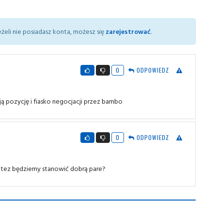
żeli nie posiadasz konta, możesz się
zarejestrować
.
0
ODPOWIEDZ
ą pozycję i fiasko negocjacji przez bambo
0
ODPOWIEDZ
 tez będziemy stanowić dobrą pare?