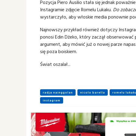
Pozycja Piero Ausilio stała się jednak poważn
Instagramie zdjęcie Romelu Lukaku.
Do zobacz
wystarczyło, aby włoskie media ponownie po
Najnowszy przykład również dotyczy Instagra
ponosi Edin Dżeko, który zaczął obserwować p
argument, aby mówić już o nowej parze napas
się poza boiskiem.
Świat oszalał...
radja nainggolan
nicolo barella
romelu lukak
instagram