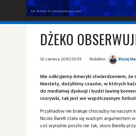
fot. © inter.it / intermediolan.com
DŻEKO OBSERWUJE
30 czerwca 2019 | 00:59
Redaktor:
Błażej Ma
Nie odkryjemy Ameryki stwierdzeniem, że
Niestety, dożyliśmy czasów, w których każd
do medialnej dyskusji i budzi lawinę koment
rozrywki, tak jest we współczesnym futbol
Przykładów nie brakuje chociażby na naszym 
Nicolo Barelli stała się ważnym argumentem w 
coś wyraźnie poszło nie tak, skoro Barella przy