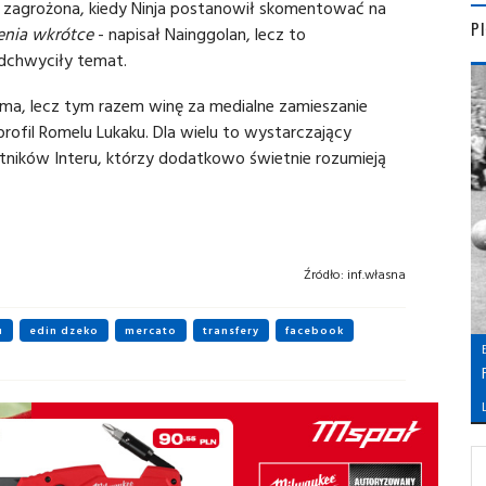
ie zagrożona, kiedy Ninja postanowił skomentować na
P
enia wkrótce
- napisał Nainggolan, lecz to
dchwyciły temat.
ma, lecz tym razem winę za medialne zamieszanie
rofil Romelu Lukaku. Dla wielu to wystarczający
tników Interu, którzy dodatkowo świetnie rozumieją
Źródło:
inf.własna
u
edin dzeko
mercato
transfery
facebook
L