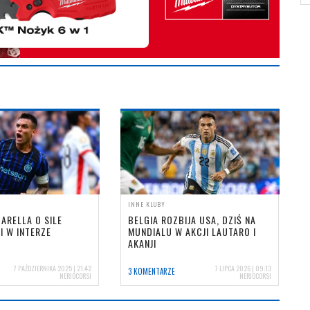
INNE KLUBY
BARELLA O SILE
BELGIA ROZBIJA USA, DZIŚ NA
 W INTERZE
MUNDIALU W AKCJI LAUTARO I
AKANJI
7 PAŹDZIERNIKA 2025 | 21:42
7 LIPCA 2026 | 09:13
3 KOMENTARZE
NERIOCORSI
NERIOCORSI