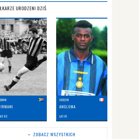
IŁKARZE URODZENI DZIŚ
EDWIN
JOCELYN
FIRMANI
ANGLOMA
AT: 93
LAT: 61
ZOBACZ WSZYSTKICH