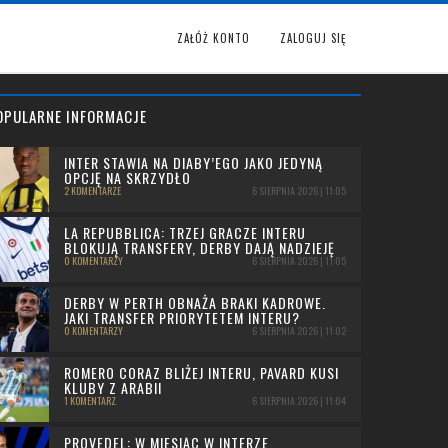
ZAŁÓŻ KONTO
ZALOGUJ SIĘ
OPULARNE INFORMACJE
INTER STAWIA NA DIABY’EGO JAKO JEDYNĄ
OPCJĘ NA SKRZYDŁO
2 KOMENTARZE
6 SIERPNIA 2026 | 11:05
LA REPUBBLICA: TRZEJ GRACZE INTERU
BLOKUJĄ TRANSFERY, DERBY DAJĄ NADZIEJĘ
0 KOMENTARZY
6 SIERPNIA 2026 | 11:05
DERBY W PERTH OBNAŻA BRAKI KADROWE.
JAKI TRANSFER PRIORYTETEM INTERU?
0 KOMENTARZY
6 SIERPNIA 2026 | 11:02
ROMERO CORAZ BLIŻEJ INTERU, PAVARD KUSI
KLUBY Z ARABII
1 KOMENTARZ
6 SIERPNIA 2026 | 11:04
PROVEDEL: W MIESIĄC W INTERZE