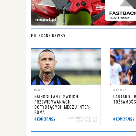
POLECANE NEWSY
OGÓLNA
WYWIADY
NAINGGOLAN O SWOICH
LAUTARO I 
PRZEWIDYWANIACH
TOŻSAMOŚCI
DOTYCZĄCYCH MECZU INTER-
ROMA
27 KWIETNIA 2025 | 13:20
0 KOMENTARZY
0 KOMENTARZY
PAWEŁ ŚWINARSKI