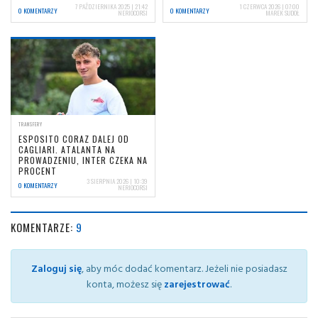
7 PAŹDZIERNIKA 2025 | 21:42
1 CZERWCA 2026 | 07:00
0 KOMENTARZY
0 KOMENTARZY
NERIOCORSI
MAREK SUDOŁ
TRANSFERY
ESPOSITO CORAZ DALEJ OD
CAGLIARI. ATALANTA NA
PROWADZENIU, INTER CZEKA NA
PROCENT
3 SIERPNIA 2026 | 10:39
0 KOMENTARZY
NERIOCORSI
KOMENTARZE:
9
Zaloguj się
, aby móc dodać komentarz. Jeżeli nie posiadasz
konta, możesz się
zarejestrować
.