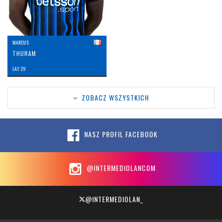
MARCUS
THURAM
LAT: 29
ZOBACZ WSZYSTKICH
NASZ PROFIL FACEBOOK
@INTERMEDIOLANCOM
@INTERMEDIOLAN_