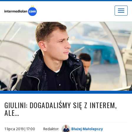
Toggle
navigat
fot. © inter.it
GIULINI: DOGADALIŚMY SIĘ Z INTEREM,
ALE...
1 lipca 2019 | 17:00
Redaktor:
Błażej Małolepszy