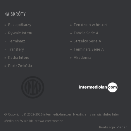
NA SKRÓTY
» Baza piłkarzy
» Ten dzień w historii
» Rywale Interu
» Tabela Serie A
» Terminarz
» Strzelcy Serie A
» Transfery
» Terminarz Serie A
» Kadra Interu
» Akademia
» Piotr Zieliński
© Copyright © 2002-2026 intermediolan.com Nieoficjalny serwis klubu Inter
Mediolan. Wszelkie prawa zastrzeżone.
Realizacja:
Planar