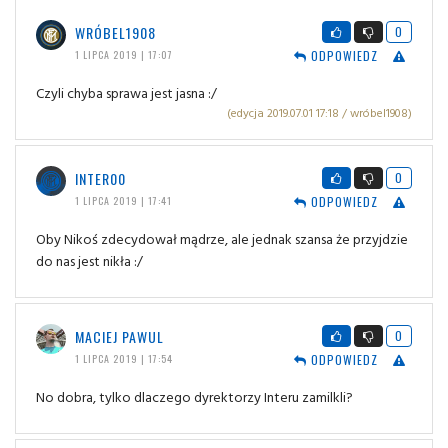
WRÓBEL1908
0
ODPOWIEDZ
1 LIPCA 2019 | 17:07
Czyli chyba sprawa jest jasna :/
(edycja 2019.07.01 17:18 / wróbel1908)
INTER00
0
ODPOWIEDZ
1 LIPCA 2019 | 17:41
Oby Nikoś zdecydował mądrze, ale jednak szansa że przyjdzie
do nas jest nikła :/
MACIEJ PAWUL
0
ODPOWIEDZ
1 LIPCA 2019 | 17:54
No dobra, tylko dlaczego dyrektorzy Interu zamilkli?