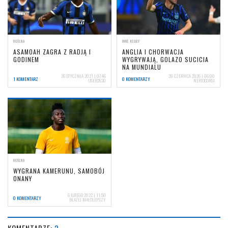
OGÓLNA
INNE KLUBY
ASAMOAH ZAGRA Z RADJĄ I
ANGLIA I CHORWACJA
GODINEM
WYGRYWAJĄ, GOLAZO SUCICIA
NA MUNDIALU
26 STYCZNIA 2021 | 07:46
28 CZERWCA 2026 | 06:00
1 KOMENTARZ
0 KOMENTARZY
USER2630
NERIOCORSI
OGÓLNA
WYGRANA KAMERUNU, SAMOBÓJ
ONANY
6 LUTEGO 2022 | 11:50
0 KOMENTARZY
BŁAŻEJ MAŁOLEPSZY
KOMENTARZE:
2