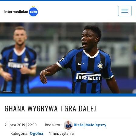
Toggle
navigat
fot. © inter.it
GHANA WYGRYWA I GRA DALEJ
2 lipca 2019 | 22:39
Redaktor:
Błażej Małolepszy
Kategoria:
Ogólna
1 min. czytania