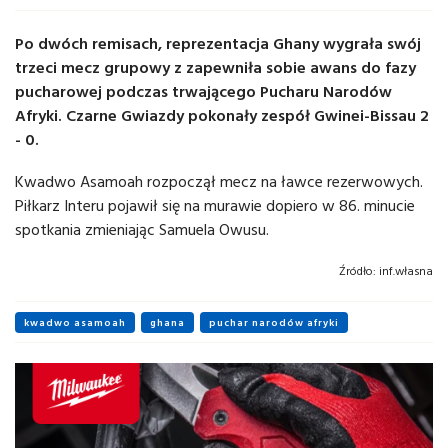
Po dwóch remisach, reprezentacja Ghany wygrała swój
trzeci mecz grupowy z zapewniła sobie awans do fazy
pucharowej podczas trwającego Pucharu Narodów
Afryki. Czarne Gwiazdy pokonały zespół Gwinei-Bissau 2
- 0.
Kwadwo Asamoah rozpoczął mecz na ławce rezerwowych.
Piłkarz Interu pojawił się na murawie dopiero w 86. minucie
spotkania zmieniając Samuela Owusu.
Źródło:
inf.własna
kwadwo asamoah
ghana
puchar narodów afryki