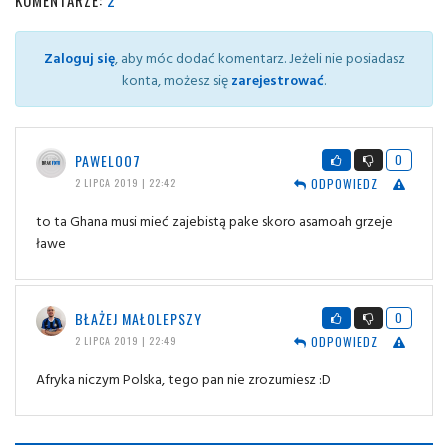
Zaloguj się
, aby móc dodać komentarz. Jeżeli nie posiadasz
konta, możesz się
zarejestrować
.
PAWELOO7
0
ODPOWIEDZ
2 LIPCA 2019 | 22:42
to ta Ghana musi mieć zajebistą pake skoro asamoah grzeje
ławe
BŁAŻEJ MAŁOLEPSZY
0
ODPOWIEDZ
2 LIPCA 2019 | 22:49
Afryka niczym Polska, tego pan nie zrozumiesz :D