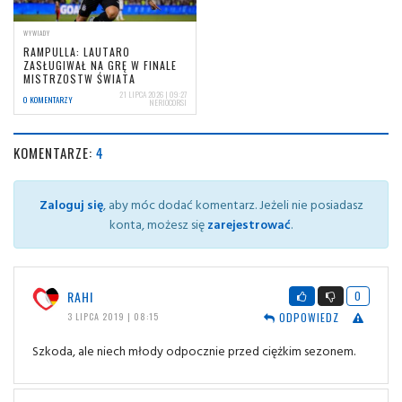
WYWIADY
RAMPULLA: LAUTARO
ZASŁUGIWAŁ NA GRĘ W FINALE
MISTRZOSTW ŚWIATA
21 LIPCA 2026 | 09:27
0 KOMENTARZY
NERIOCORSI
KOMENTARZE:
4
Zaloguj się
, aby móc dodać komentarz. Jeżeli nie posiadasz
konta, możesz się
zarejestrować
.
RAHI
0
ODPOWIEDZ
3 LIPCA 2019 | 08:15
Szkoda, ale niech młody odpocznie przed ciężkim sezonem.