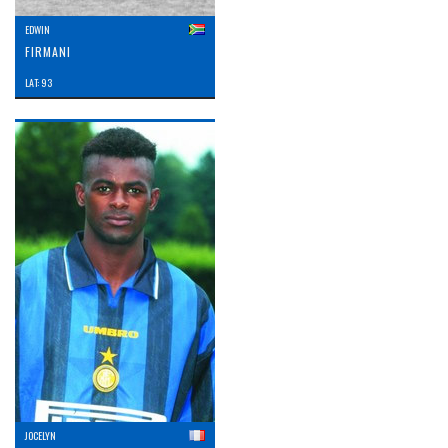
EDWIN
FIRMANI
LAT: 93
JOCELYN