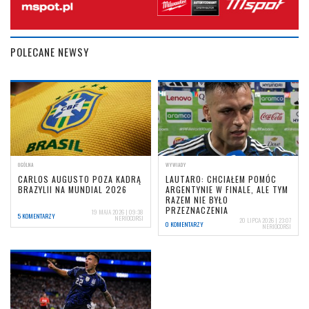
POLECANE NEWSY
OGÓLNA
WYWIADY
CARLOS AUGUSTO POZA KADRĄ
LAUTARO: CHCIAŁEM POMÓC
BRAZYLII NA MUNDIAL 2026
ARGENTYNIE W FINALE, ALE TYM
RAZEM NIE BYŁO
PRZEZNACZENIA
19 MAJA 2026 | 09:38
5 KOMENTARZY
NERIOCORSI
20 LIPCA 2026 | 23:07
0 KOMENTARZY
NERIOCORSI