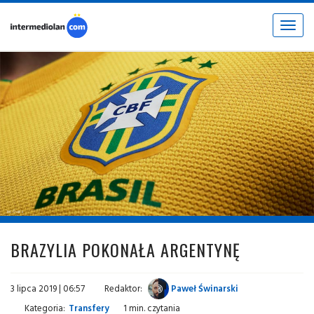
Toggle
navigat
fot. © nike
BRAZYLIA POKONAŁA ARGENTYNĘ
3 lipca 2019 | 06:57
Redaktor:
Paweł Świnarski
Kategoria:
Transfery
1 min. czytania