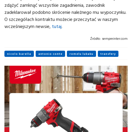
zdążyć zamknąć wszystkie zagadnienia, zawodnik
zadeklarował podobno skrócenie należnego mu wypoczynku.
O szczegółach kontraktu możecie przeczytać w naszym
wcześniejszym newsie,
tutaj
.
Źródło:
sempreinter.com
nicolo barella
antonio conte
romelu lukaku
transfery