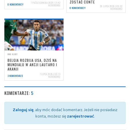
ZOSTAĆ CONTE
7 PAŹDZIERNIKA 2025 | 21:42
0 KOMENTARZY
NERIOCORSI
28 LIPCA 2026 | 09:10
0 KOMENTARZY
NERIOCORSI
INNE KLUBY
BELGIA ROZBIJA USA, DZIŚ NA
MUNDIALU W AKCJI LAUTARO I
AKANJI
7 LIPCA 2026 | 09:13
3 KOMENTARZE
NERIOCORSI
KOMENTARZE:
5
Zaloguj się
, aby móc dodać komentarz. Jeżeli nie posiadasz
konta, możesz się
zarejestrować
.