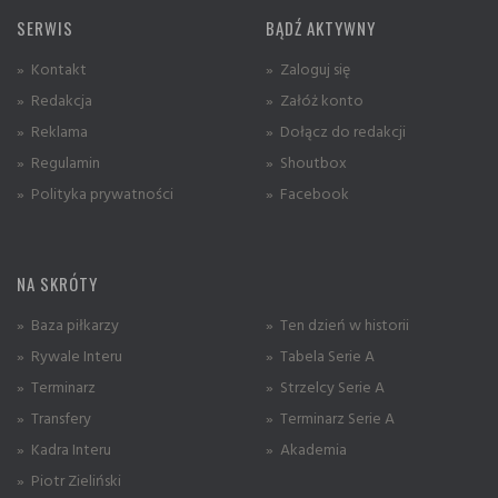
SERWIS
BĄDŹ AKTYWNY
» Kontakt
» Zaloguj się
» Redakcja
» Załóż konto
» Reklama
» Dołącz do redakcji
» Regulamin
» Shoutbox
» Polityka prywatności
» Facebook
NA SKRÓTY
» Baza piłkarzy
» Ten dzień w historii
» Rywale Interu
» Tabela Serie A
» Terminarz
» Strzelcy Serie A
» Transfery
» Terminarz Serie A
» Kadra Interu
» Akademia
» Piotr Zieliński