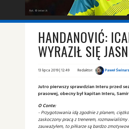
fot. © inter.it
HANDANOVIĆ: ICA
WYRAZIŁ SIĘ JAS
13 lipca 2019 | 12:49
Redaktor:
Paweł Świnars
Jutro pierwszy sprawdzian Interu przed se
prasowej, obecny był kapitan Interu, Sami
O Conte:
- Przygotowania idą zgodnie z planem, ciężko
zaskoczony pracą z trenerem, rozmawialiśmy 
zauważyłem, to piłkarze są bardzo zmotywow