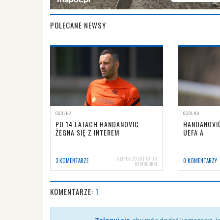
POLECANE NEWSY
OGÓLNA
OGÓLNA
PO 14 LATACH HANDANOVIC
HANDANOVIĆ
ŻEGNA SIĘ Z INTEREM
UEFA A
6 LIPCA 2026 | 18:08
3 KOMENTARZE
0 KOMENTARZY
NERIOCORSI
KOMENTARZE:
1
Zaloguj się
, aby móc dodać komentarz. Je