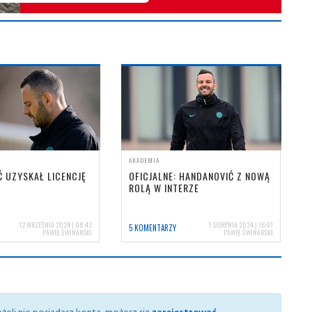
AKADEMIA
 UZYSKAŁ LICENCJĘ
OFICJALNE: HANDANOVIĆ Z NOWĄ
ROLĄ W INTERZE
12 WRZEŚNIA 2024 | 08:42
1 SIERPNIA 2024 | 16:01
5 KOMENTARZY
PAWEŁ ŚWINARSKI
PAWEŁ ŚWINARSKI
żeli nie posiadasz konta, możesz się
zarejestrować
.