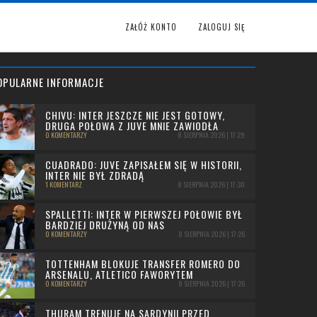
ZAŁÓŻ KONTO
ZALOGUJ SIĘ
OPULARNE INFORMACJE
CHIVU: INTER JESZCZE NIE JEST GOTOWY,
DRUGA POŁOWA Z JUVE MNIE ZAWIODŁA
0 KOMENTARZY
8 SIERPNIA 2026 | 17:29
CUADRADO: JUVE ZAPISAŁEM SIĘ W HISTORII,
INTER NIE BYŁ ZDRADĄ
1 KOMENTARZ
8 SIERPNIA 2026 | 17:30
SPALLETTI: INTER W PIERWSZEJ POŁOWIE BYŁ
BARDZIEJ DRUŻYNĄ OD NAS
0 KOMENTARZY
8 SIERPNIA 2026 | 17:26
TOTTENHAM BLOKUJE TRANSFER ROMERO DO
ARSENALU, ATLETICO FAWORYTEM
0 KOMENTARZY
8 SIERPNIA 2026 | 17:26
THURAM TRENUJE NA SARDYNII PRZED