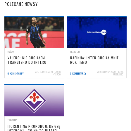
POLECANE NEWSY
OGÓLNA
TRANSFERY
VALERO: NIE CHCIAŁEM
RAFINHA: INTER CHCIAŁ MNIE
TRANSFERU DO INTERU
ROK TEMU
22 GRUDNIA 2024 | 09:33
28 CZERWCA 2020 | 19:56
0 KOMENTARZY
0 KOMENTARZY
INTER00
USER2630
TRANSFERY
FIORENTINA PROPONUJE DE GEĘ
INTEROWI - CO NA TO INTER?