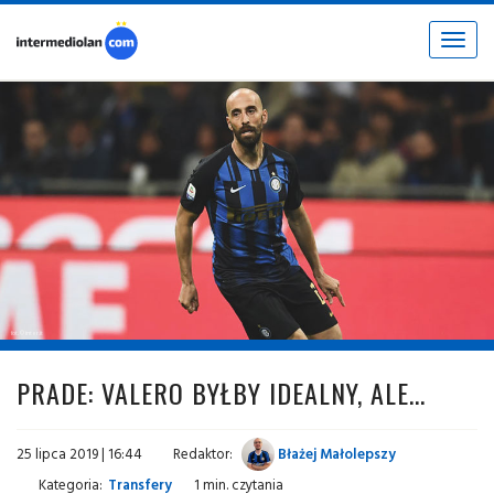
Toggle
navigat
fot. © inter.it
PRADE: VALERO BYŁBY IDEALNY, ALE...
25 lipca 2019 | 16:44
Redaktor:
Błażej Małolepszy
Kategoria:
Transfery
1 min. czytania