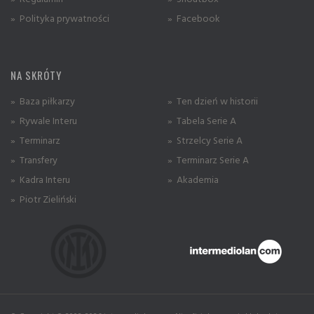
» Polityka prywatności
» Facebook
NA SKRÓTY
» Baza piłkarzy
» Ten dzień w historii
» Rywale Interu
» Tabela Serie A
» Terminarz
» Strzelcy Serie A
» Transfery
» Terminarz Serie A
» Kadra Interu
» Akademia
» Piotr Zieliński