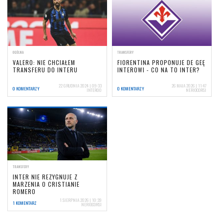
OGÓLNA
TRANSFERY
VALERO: NIE CHCIAŁEM
FIORENTINA PROPONUJE DE GEĘ
TRANSFERU DO INTERU
INTEROWI - CO NA TO INTER?
22 GRUDNIA 2024 | 09:33
26 MAJA 2026 | 11:47
0 KOMENTARZY
0 KOMENTARZY
INTER00
NERIOCORSI
TRANSFERY
INTER NIE REZYGNUJE Z
MARZENIA O CRISTIANIE
ROMERO
1 SIERPNIA 2026 | 10:39
1 KOMENTARZ
NERIOCORSI