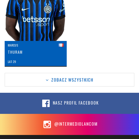
MARCUS
THURAM
LAT: 29
ZOBACZ WSZYSTKICH
NASZ PROFIL FACEBOOK
@INTERMEDIOLANCOM