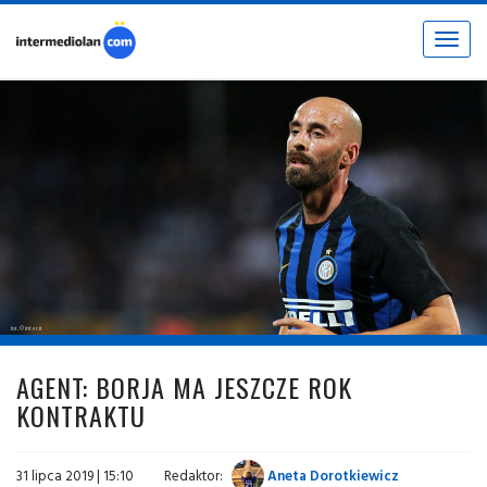
Toggle
navigat
fot. © inter.it
AGENT: BORJA MA JESZCZE ROK
KONTRAKTU
31 lipca 2019 | 15:10
Redaktor:
Aneta Dorotkiewicz