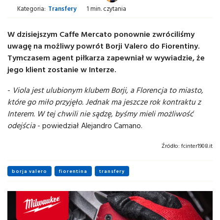
Kategoria:
Transfery
1 min. czytania
W dzisiejszym Caffe Mercato ponownie zwróciliśmy
uwagę na możliwy powrót Borji Valero do Fiorentiny.
Tymczasem agent piłkarza zapewniał w wywiadzie, że
jego klient zostanie w Interze.
-
Viola jest ulubionym klubem Borji, a Florencja to miasto,
które go miło przyjęło. Jednak ma jeszcze rok kontraktu z
Interem. W tej chwili nie sądzę, byśmy mieli możliwość
odejścia
- powiedział Alejandro Camano.
Źródło:
fcinter1908.it
borja valero
fiorentina
transfery