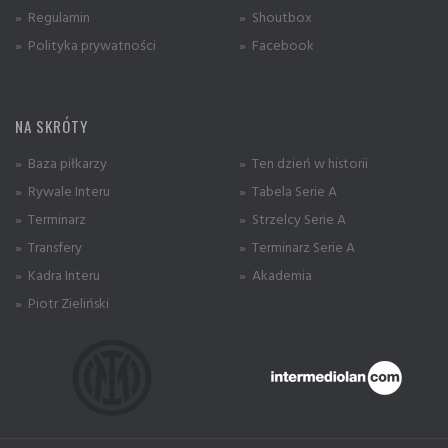
» Regulamin
» Shoutbox
» Polityka prywatności
» Facebook
NA SKRÓTY
» Baza piłkarzy
» Ten dzień w historii
» Rywale Interu
» Tabela Serie A
» Terminarz
» Strzelcy Serie A
» Transfery
» Terminarz Serie A
» Kadra Interu
» Akademia
» Piotr Zieliński