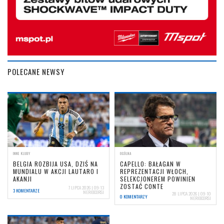
POLECANE NEWSY
INNE KLUBY
OGÓLNA
BELGIA ROZBIJA USA, DZIŚ NA
CAPELLO: BAŁAGAN W
MUNDIALU W AKCJI LAUTARO I
REPREZENTACJI WŁOCH,
AKANJI
SELEKCJONEREM POWINIEN
ZOSTAĆ CONTE
7 LIPCA 2026 | 09:13
3 KOMENTARZE
NERIOCORSI
28 LIPCA 2026 | 09:10
0 KOMENTARZY
NERIOCORSI