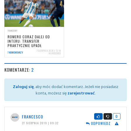
TRANSFERY
ROMERO CORAZ DALEJ OD
INTERU: TRANSFER
PRAKTYCZNIE UPADŁ
7 SIERPNIA 2026 | 12:14
7 KOMENTARZY
NERIOCORSI
KOMENTARZE:
2
Zaloguj się
, aby móc dodać komentarz. Jeżeli nie posiadasz
konta, możesz się
zarejestrować
.
FRANCESCO
0
ODPOWIEDZ
27 SIERPNIA 2019 | 09:32