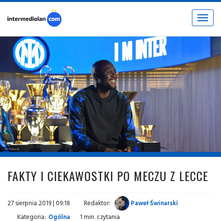
Toggle
navigat
fot. © inter.it
FAKTY I CIEKAWOSTKI PO MECZU Z LECCE
27 sierpnia 2019 | 09:18
Redaktor:
Paweł Świnarski
Kategoria:
Ogólna
1 min. czytania