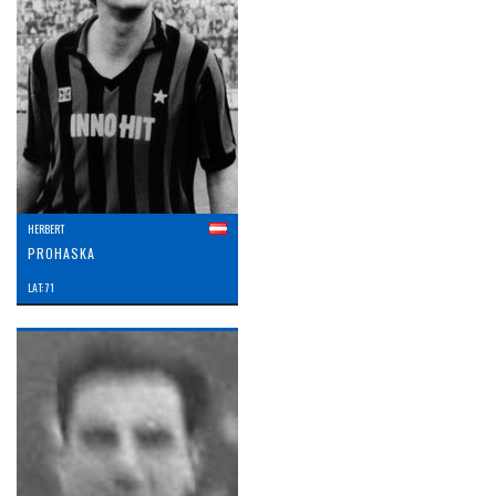
HERBERT
PROHASKA
LAT: 71