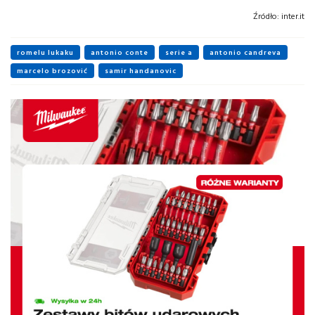
Źródło:
inter.it
romelu lukaku
antonio conte
serie a
antonio candreva
marcelo brozović
samir handanovic