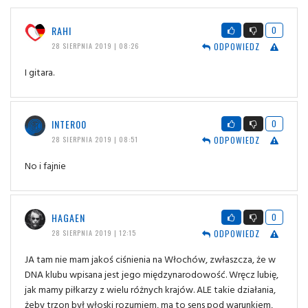
RAHI
0
ODPOWIEDZ
28 SIERPNIA 2019 | 08:26
I gitara.
INTER00
0
ODPOWIEDZ
28 SIERPNIA 2019 | 08:51
No i fajnie
HAGAEN
0
ODPOWIEDZ
28 SIERPNIA 2019 | 12:15
JA tam nie mam jakoś ciśnienia na Włochów, zwłaszcza, że w
DNA klubu wpisana jest jego międzynarodowość. Wręcz lubię,
jak mamy piłkarzy z wielu różnych krajów. ALE takie działania,
żeby trzon był włoski rozumiem, ma to sens pod warunkiem,