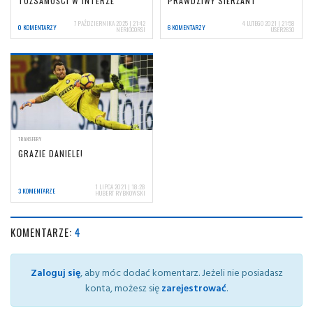
TOŻSAMOŚCI W INTERZE
PRAWDZIWY SIERŻANT
7 PAŹDZIERNIKA 2025 | 21:42
4 LUTEGO 2021 | 21:58
0 KOMENTARZY
6 KOMENTARZY
NERIOCORSI
USER2630
TRANSFERY
GRAZIE DANIELE!
1 LIPCA 2021 | 18:28
3 KOMENTARZE
HUBERT RYBKOWSKI
KOMENTARZE:
4
Zaloguj się
, aby móc dodać komentarz. Jeżeli nie posiadasz
konta, możesz się
zarejestrować
.