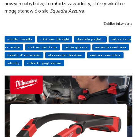
nowych nabytków, to młodzi zawodnicy, którzy wkrótce
mogą stanowić o sile
Squadra Azzurra
.
Źródło:
inf.własna
nicolo barella
cristiano biraghi
daniele padelli
sebastiano
esposito
matteo politano
robin gosens
antonio candreva
danilo d'ambrosio
alessandro bastoni
andrea ranocchia
włochy
roberto gagliardini