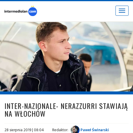
Toggle
navigat
fot. © inter.it
INTER-NAZIONALE- NERAZZURRI STAWIAJĄ
NA WŁOCHÓW
28 sierpnia 2019 | 08:04
Redaktor:
Paweł Świnarski