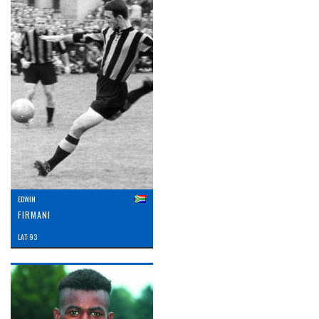
EDWIN
FIRMANI
LAT: 93