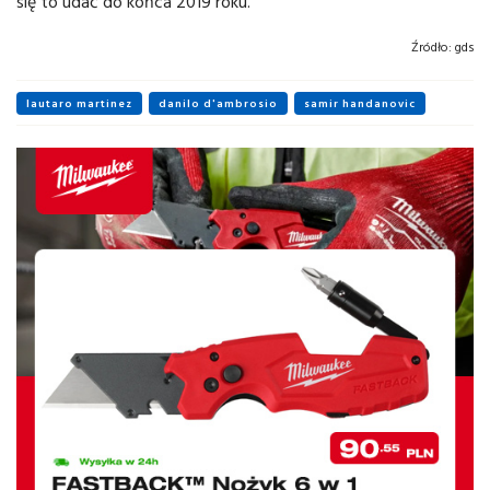
się to udać do końca 2019 roku.
Źródło:
gds
lautaro martinez
danilo d'ambrosio
samir handanovic