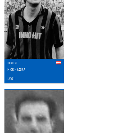
HERBERT
PROHASKA
LAT: 71