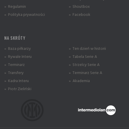
» Regulamin
» Shoutbox
» Polityka prywatności
» Facebook
NA SKRÓTY
» Baza piłkarzy
» Ten dzień w historii
» Rywale Interu
» Tabela Serie A
» Terminarz
» Strzelcy Serie A
» Transfery
» Terminarz Serie A
» Kadra Interu
» Akademia
» Piotr Zieliński