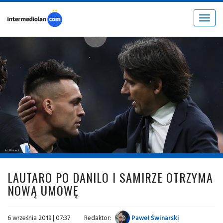
Toggle
navigat
fot. © inter.it
LAUTARO PO DANILO I SAMIRZE OTRZYMA
NOWĄ UMOWĘ
6 września 2019 | 07:37
Redaktor:
Paweł Świnarski