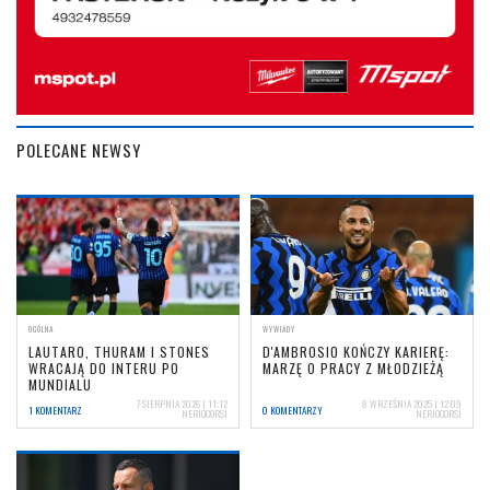
POLECANE NEWSY
OGÓLNA
WYWIADY
LAUTARO, THURAM I STONES
D'AMBROSIO KOŃCZY KARIERĘ:
WRACAJĄ DO INTERU PO
MARZĘ O PRACY Z MŁODZIEŻĄ
MUNDIALU
7 SIERPNIA 2026 | 11:12
8 WRZEŚNIA 2025 | 12:09
1 KOMENTARZ
0 KOMENTARZY
NERIOCORSI
NERIOCORSI