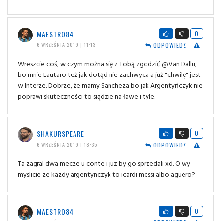
MAESTRO84
0
ODPOWIEDZ
6 WRZEŚNIA 2019 | 11:13
Wreszcie coś, w czym można się z Tobą zgodzić @Van Dallu,
bo mnie Lautaro też jak dotąd nie zachwyca a już "chwilę" jest
w Interze. Dobrze, że mamy Sancheza bo jak Argentyńczyk nie
poprawi skuteczności to siądzie na ławe i tyle.
SHAKURSPEARE
0
ODPOWIEDZ
6 WRZEŚNIA 2019 | 18:35
Ta zagral dwa mecze u conte i juz by go sprzedali xd. O wy
myslicie ze kazdy argentynczyk to icardi messi albo aguero?
MAESTRO84
0