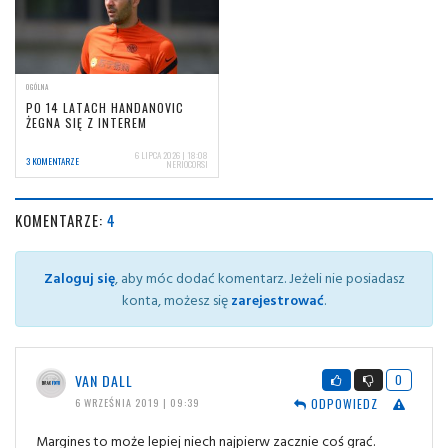
OGÓLNA
PO 14 LATACH HANDANOVIC
ŻEGNA SIĘ Z INTEREM
6 LIPCA 2026 | 18:08
3 KOMENTARZE
NERIOCORSI
KOMENTARZE:
4
Zaloguj się
, aby móc dodać komentarz. Jeżeli nie posiadasz
konta, możesz się
zarejestrować
.
VAN DALL
0
ODPOWIEDZ
6 WRZEŚNIA 2019 | 09:39
Margines to może lepiej niech najpierw zacznie coś grać.