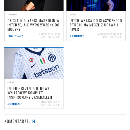
TRANSFERY
OGÓLNA
OFICJALNIE: YANIS MASSOLIN W
INTER WRACA DO KLASYCZNEGO
INTERZE, ALE WYPOŻYCZONY DO
STROJU NA MECZE Z URAWĄ I
MODENY
RIVER
2 LUTEGO 2026 | 21:38
19 CZERWCA 2025 | 18:39
7 KOMENTARZY
1 KOMENTARZ
PAWEŁ ŚWINARSKI
PAWEŁ ŚWINARSKI
OGÓLNA
INTER PREZENTUJE NOWY
WYJAZDOWY KOMPLET
INSPIROWANY BASEBALLEM
17 LIPCA 2026 | 09:50
4 KOMENTARZE
PAWEŁ ŚWINARSKI
KOMENTARZE:
14