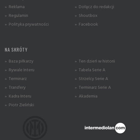
» Reklama
» Dołącz do redakcji
» Regulamin
» Shoutbox
» Polityka prywatności
» Facebook
NA SKRÓTY
» Baza piłkarzy
» Ten dzień w historii
» Rywale Interu
» Tabela Serie A
» Terminarz
» Strzelcy Serie A
» Transfery
» Terminarz Serie A
» Kadra Interu
» Akademia
» Piotr Zieliński