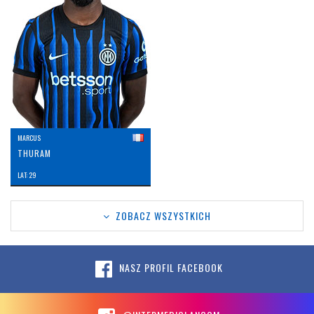
MARCUS
THURAM
LAT: 29
ZOBACZ WSZYSTKICH
NASZ PROFIL FACEBOOK