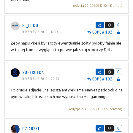
(edycja 2019.09.09 17:22 / Darkos)
EL_LOCO
0
ODPOWIEDZ
9 WRZEŚNIA 2019 | 17:23
Żeby napis Pirelli był złoty ewentualnie żółty byłoby fajnie ale
w takiej formie wygląda to prawie jak strój roboczy DHL.
SUPEROFCA
0
ODPOWIEDZ
9 WRZEŚNIA 2019 | 20:58
To drugie zdjęcie.... najlepsza antyreklama. Nawet paddock girls
bym w takich koszulkach nie wypuścił na Hungaroringu.
(edycja 2019.09.09 21:01 / superofca)
DZIARSKI
0