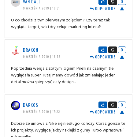
VAN DALL
0
ODPOWIEDZ
9 WRZEŚNIA 2019 | 16:31
O co chodzi z tym pierwszym zdjęciem? Czy teraz tak
wygląda target, w który celuje marketing Interu?
DRAKON
0
ODPOWIEDZ
9 WRZEŚNIA 2019 | 16:32
Poprzednia wersja z żółtym logiem Pirelli na czarnym tle
wyglądała super. Tutaj mamy dowód jak zmieniając jeden
detal można spieprzyć cały design...
DARKOS
0
ODPOWIEDZ
9 WRZEŚNIA 2019 | 17:22
Dobrze że umowa z Nike się niedługo kończy. Coraz gorsze te
ich projekty. Wygląda jakby naklejki z gumy Turbo wprasowali
w koszulkę.