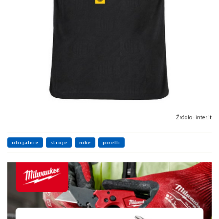
Źródło:
inter.it
oficjalnie
stroje
nike
pirelli