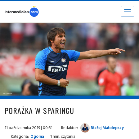
Toggle
navigat
fot. © inter.it
PORAŻKA W SPARINGU
11 października 2019 | 00:51
Redaktor:
Błażej Małolepszy
Kategoria:
Ogólna
1 min. czytania