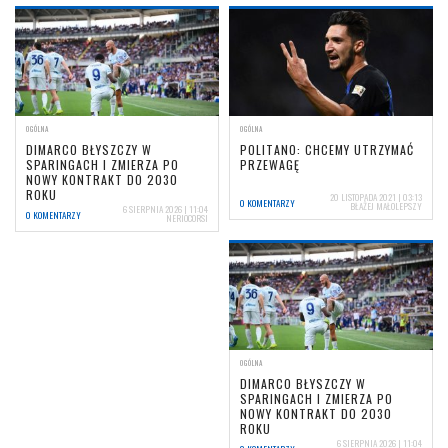
OGÓLNA
OGÓLNA
DIMARCO BŁYSZCZY W
POLITANO: CHCEMY UTRZYMAĆ
SPARINGACH I ZMIERZA PO
PRZEWAGĘ
NOWY KONTRAKT DO 2030
ROKU
20 LISTOPADA 2021 | 03:13
0 KOMENTARZY
BŁAŻEJ MAŁOLEPSZY
6 SIERPNIA 2026 | 11:04
0 KOMENTARZY
NERIOCORSI
OGÓLNA
DIMARCO BŁYSZCZY W
SPARINGACH I ZMIERZA PO
NOWY KONTRAKT DO 2030
ROKU
6 SIERPNIA 2026 | 11:04