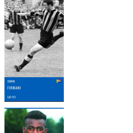
EDWIN
FIRMANI
LAT: 93