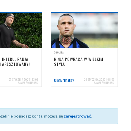
OGÓLNA
 INTERU, RADJA
NINJA POWRACA W WIELKIM
N ARESZTOWANY!
STYLU
27 STYCZNIA 2025 | 13:08
26 STYCZNIA 2025 | 08:50
5 KOMENTARZY
PAWEŁ ŚWINARSKI
PAWEŁ ŚWINARSKI
żeli nie posiadasz konta, możesz się
zarejestrować
.