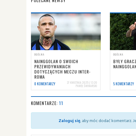
POLECANE NEWSY
OGÓLNA
OGÓLNA
NAINGGOLAN O SWOICH
BYŁY GRACZ
PRZEWIDYWANIACH
NAINGGOLA
DOTYCZĄCYCH MECZU INTER-
ROMA
27 KWIETNIA 2025 | 13:20
0 KOMENTARZY
5 KOMENTARZY
PAWEŁ ŚWINARSKI
KOMENTARZE:
11
Zaloguj się
, aby móc dodać komentarz. Je