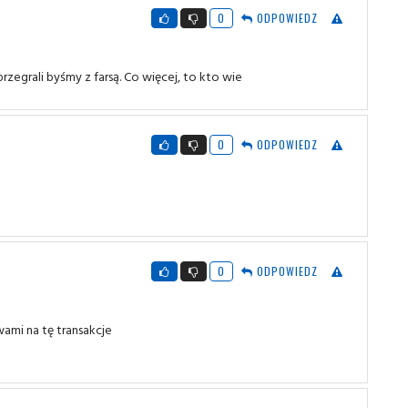
0
ODPOWIEDZ
 przegrali byśmy z farsą. Co więcej, to kto wie
0
ODPOWIEDZ
0
ODPOWIEDZ
wami na tę transakcje