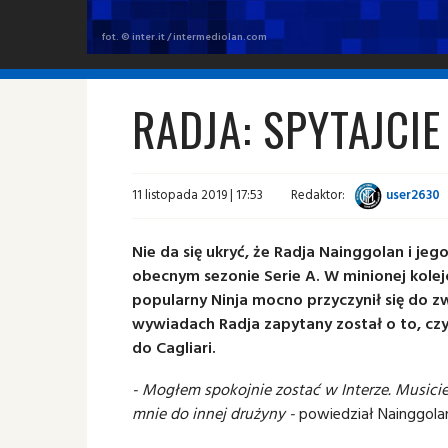
fot. © inter.it / intermediolan.com
RADJA: SPYTAJCIE
11 listopada 2019 | 17:53
Redaktor:
user2630
Nie da się ukryć, że Radja Nainggolan i jeg
obecnym sezonie Serie A. W minionej kolej
popularny Ninja mocno przyczynił się do 
wywiadach Radja zapytany został o to, cz
do Cagliari.
- Mogłem spokojnie zostać w Interze. Musicie 
mnie do innej drużyny -
powiedział Nainggola