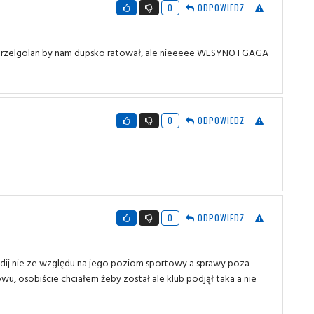
0
ODPOWIEDZ
w Strzelgolan by nam dupsko ratował, ale nieeeee WESYNO I GAGA
0
ODPOWIEDZ
0
ODPOWIEDZ
dij nie ze względu na jego poziom sportowy a sprawy poza
, osobiście chciałem żeby został ale klub podjął taka a nie