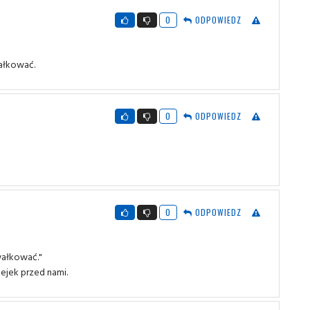
0
ODPOWIEDZ
wałkować.
0
ODPOWIEDZ
0
ODPOWIEDZ
wałkować."
ejek przed nami.