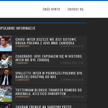
ZAŁÓŻ KONTO
ZALOGUJ SIĘ
OPULARNE INFORMACJE
CHIVU: INTER JESZCZE NIE JEST GOTOWY,
DRUGA POŁOWA Z JUVE MNIE ZAWIODŁA
0 KOMENTARZY
8 SIERPNIA 2026 | 17:29
CUADRADO: JUVE ZAPISAŁEM SIĘ W HISTORII,
INTER NIE BYŁ ZDRADĄ
1 KOMENTARZ
8 SIERPNIA 2026 | 17:30
SPALLETTI: INTER W PIERWSZEJ POŁOWIE BYŁ
BARDZIEJ DRUŻYNĄ OD NAS
0 KOMENTARZY
8 SIERPNIA 2026 | 17:26
TOTTENHAM BLOKUJE TRANSFER ROMERO DO
ARSENALU, ATLETICO FAWORYTEM
0 KOMENTARZY
8 SIERPNIA 2026 | 17:26
THURAM TRENUJE NA SARDYNII PRZED