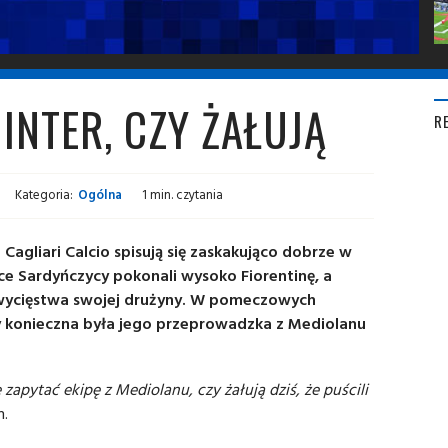
 INTER, CZY ŻAŁUJĄ
R
Kategoria:
Ogólna
1 min. czytania
o Cagliari Calcio spisują się zaskakująco dobrze w
ce Sardyńczycy pokonali wysoko Fiorentinę, a
zwycięstwa swojej drużyny. W pomeczowych
y konieczna była jego przeprowadzka z Mediolanu
zapytać ekipę z Mediolanu, czy żałują dziś, że puścili
n.