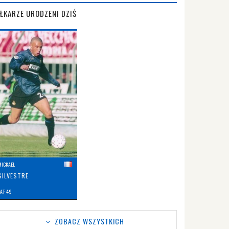
IŁKARZE URODZENI DZIŚ
MICKAEL
SILVESTRE
AT: 49
ZOBACZ WSZYSTKICH