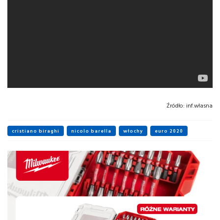
Źródło:
inf.własna
cristiano biraghi
nicolo barella
włochy
euro 2020