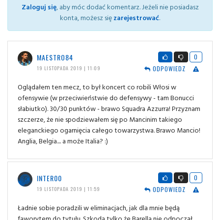
Zaloguj się
, aby móc dodać komentarz. Jeżeli nie posiadasz
konta, możesz się
zarejestrować
.
MAESTRO84
0
ODPOWIEDZ
19 LISTOPADA 2019 | 11:09
Oglądałem ten mecz, to był koncert co robili Włosi w
ofensywie (w przeciwieństwie do defensywy - tam Bonucci
słabiutko). 30/30 punktów - brawo Squadra Azzurra! Przyznam
szczerze, że nie spodziewałem się po Mancinim takiego
eleganckiego ogarnięcia całego towarzystwa. Brawo Mancio!
Anglia, Belgia.... a może Italia? :)
INTER00
0
ODPOWIEDZ
19 LISTOPADA 2019 | 11:59
Ładnie sobie poradzili w eliminacjach, jak dla mnie będą
faworytem do tytułu. Szkoda tylko że Barella nie odpoczął,