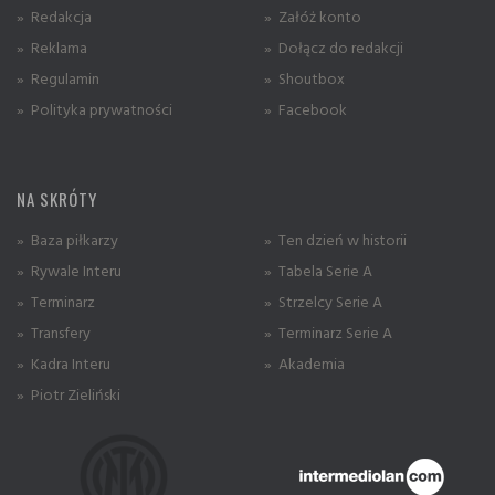
» Redakcja
» Załóż konto
» Reklama
» Dołącz do redakcji
» Regulamin
» Shoutbox
» Polityka prywatności
» Facebook
NA SKRÓTY
» Baza piłkarzy
» Ten dzień w historii
» Rywale Interu
» Tabela Serie A
» Terminarz
» Strzelcy Serie A
» Transfery
» Terminarz Serie A
» Kadra Interu
» Akademia
» Piotr Zieliński