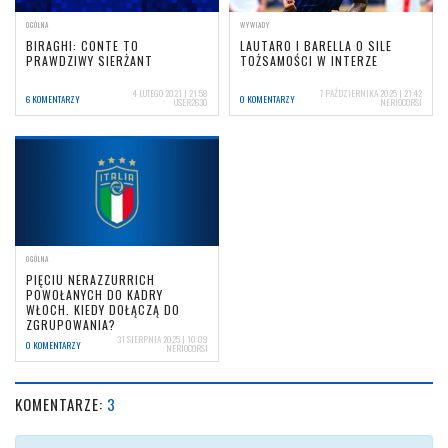
OGÓLNA
WYWIADY
BIRAGHI: CONTE TO
LAUTARO I BARELLA O SILE
PRAWDZIWY SIERŻANT
TOŻSAMOŚCI W INTERZE
4 LUTEGO 2021 | 21:58
7 PAŹDZIERNIKA 2025 | 21:42
6 KOMENTARZY
0 KOMENTARZY
USER2630
NERIOCORSI
OGÓLNA
PIĘCIU NERAZZURRICH
POWOŁANYCH DO KADRY
WŁOCH. KIEDY DOŁĄCZĄ DO
ZGRUPOWANIA?
31 SIERPNIA 2025 | 10:09
0 KOMENTARZY
NERIOCORSI
KOMENTARZE:
3