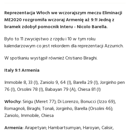
Reprezentacja Włoch we wczorajszym meczu Eliminacji
ME2020 rozgromiła wczoraj Armenię aż 9:1! Jedną z
bramek zdobył pomocnik Interu - Nicolo Barella.
Było to 11 zwycięstwo z rzędu i 10 w tym roku
kalendarzowym co jest rekordem dla reprezentacji Azzurrich.
W spotkaniu wystąpił również Cristiano Biraghi.
Italy 9:1 Armenia
Immobile 8, 33 (I), Zaniolo 9, 64 (I), Barella 29 (I), Jorginho pen
76 (I), Orsolini 78 (I), Babayan 79 (A), Chiesa 81 (I)
Włochy:
Sirigu (Meret 77); Di Lorenzo, Bonucci (Izzo 69),
Romagnoli, Biraghi; Tonali, Jorginho, Barella (Orsolini 46);
Zaniolo, Immobile, Chiesa
Armenia:
Airapetyan; Hambartsumyan, Haroyan, Calisir,