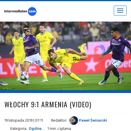
Toggle
navigat
fot. © inter.it
WŁOCHY 9:1 ARMENIA (VIDEO)
19 listopada 2019 | 07:11
Redaktor:
Paweł Świnarski
Kategoria:
Ogólna
1 min. czytania