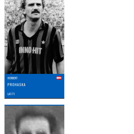
HERBERT
PROHASKA
LAT: 71