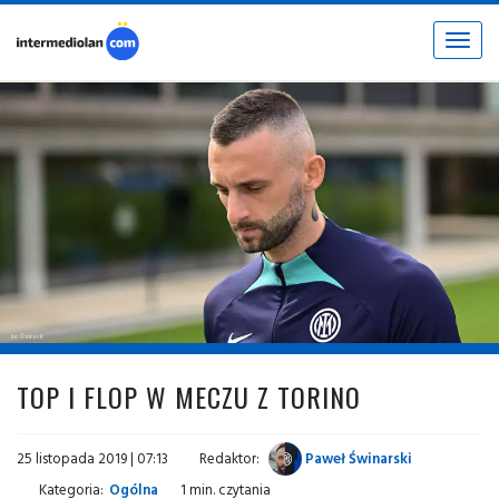
Toggle
navigat
fot. © inter.it
TOP I FLOP W MECZU Z TORINO
25 listopada 2019 | 07:13
Redaktor:
Paweł Świnarski
Kategoria:
Ogólna
1 min. czytania