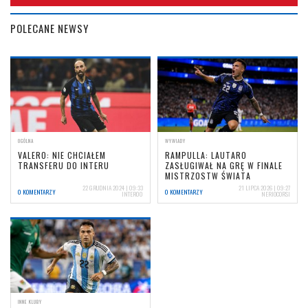
POLECANE NEWSY
OGÓLNA
WYWIADY
VALERO: NIE CHCIAŁEM
RAMPULLA: LAUTARO
TRANSFERU DO INTERU
ZASŁUGIWAŁ NA GRĘ W FINALE
MISTRZOSTW ŚWIATA
22 GRUDNIA 2024 | 09:33
21 LIPCA 2026 | 09:27
0 KOMENTARZY
0 KOMENTARZY
INTER00
NERIOCORSI
INNE KLUBY