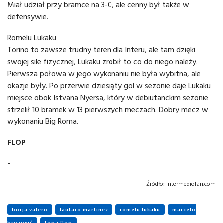
Miał udział przy bramce na 3-0, ale cenny był także w
defensywie.
Romelu Lukaku
Torino to zawsze trudny teren dla Interu, ale tam dzięki
swojej sile fizycznej, Lukaku zrobił to co do niego należy.
Pierwsza połowa w jego wykonaniu nie była wybitna, ale
okazje były. Po przerwie dziesiąty gol w sezonie daje Lukaku
miejsce obok Istvana Nyersa, który w debiutanckim sezonie
strzelił 10 bramek w 13 pierwszych meczach. Dobry mecz w
wykonaniu Big Roma.
FLOP
-
Źródło:
intermediolan.com
borja valero
lautaro martinez
romelu lukaku
marcelo
brozović
top i flop