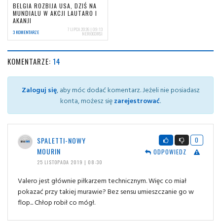
BELGIA ROZBIJA USA, DZIŚ NA
MUNDIALU W AKCJI LAUTARO I
AKANJI
7 LIPCA 2026 | 09:13
3 KOMENTARZE
NERIOCORSI
KOMENTARZE:
14
Zaloguj się
, aby móc dodać komentarz. Jeżeli nie posiadasz
konta, możesz się
zarejestrować
.
SPALETTI-NOWY
0
MOURIN
ODPOWIEDZ
25 LISTOPADA 2019 | 08:30
Valero jest głównie piłkarzem technicznym. Więc co miał
pokazać przy takiej murawie? Bez sensu umieszczanie go w
flop... Chłop robił co mógł.