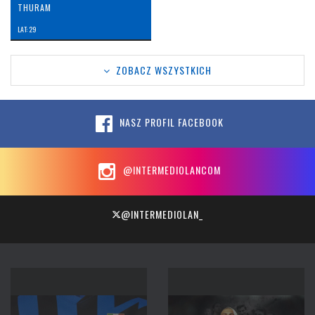
THURAM
LAT: 29
ZOBACZ WSZYSTKICH
NASZ PROFIL FACEBOOK
@INTERMEDIOLANCOM
@INTERMEDIOLAN_