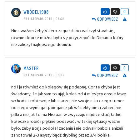
WRÓBEL1908
0
ODPOWIEDZ
25 LISTOPADA 2019 | 08:34
Nie uważam żeby Valero zagrał słabo walczył starał się ,
równie dobrze można było się przyczepić do Dimarco który
nie zaliczył najlepszego debiutu
MASTER
0
ODPOWIEDZ
25 LISTOPADA 2019 | 09:12
no i ja również do kolegów się podepnę, Conte chyba jest
świadomy, że jak sam to ujął, koleś od 4 miesięcy grzeje ławę
wchodzi i robi swoje lub inaczej nie swoje a to czego trener
od niego wymaga tj. bieganie jak wściekły pies i zabieranie
piłki a nie jak to ma Hiszpan w zwyczaju mądrze stać, ładne
kółeczka robić i pięknie podawać... w takiej sytuacji ważne
było, żeby Borja podołał zadaniu i nie odwalił babola aniżeli
zanotował 2-3 asysty bądź drybling przez 3/4 boiska.