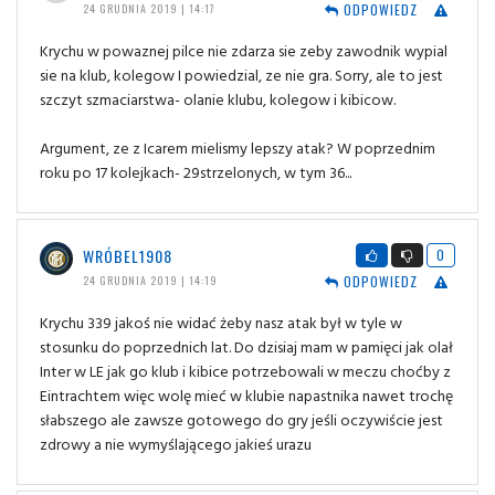
ODPOWIEDZ
24 GRUDNIA 2019 | 14:17
Krychu w powaznej pilce nie zdarza sie zeby zawodnik wypial
sie na klub, kolegow I powiedzial, ze nie gra. Sorry, ale to jest
szczyt szmaciarstwa- olanie klubu, kolegow i kibicow.
Argument, ze z Icarem mielismy lepszy atak? W poprzednim
roku po 17 kolejkach- 29strzelonych, w tym 36...
WRÓBEL1908
0
ODPOWIEDZ
24 GRUDNIA 2019 | 14:19
Krychu 339 jakoś nie widać żeby nasz atak był w tyle w
stosunku do poprzednich lat. Do dzisiaj mam w pamięci jak olał
Inter w LE jak go klub i kibice potrzebowali w meczu choćby z
Eintrachtem więc wolę mieć w klubie napastnika nawet trochę
słabszego ale zawsze gotowego do gry jeśli oczywiście jest
zdrowy a nie wymyślającego jakieś urazu