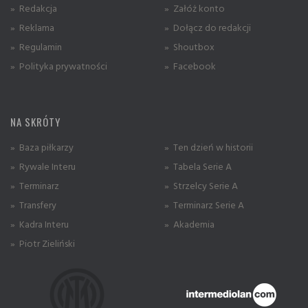
» Redakcja
» Załóż konto
» Reklama
» Dołącz do redakcji
» Regulamin
» Shoutbox
» Polityka prywatności
» Facebook
NA SKRÓTY
» Baza piłkarzy
» Ten dzień w historii
» Rywale Interu
» Tabela Serie A
» Terminarz
» Strzelcy Serie A
» Transfery
» Terminarz Serie A
» Kadra Interu
» Akademia
» Piotr Zieliński