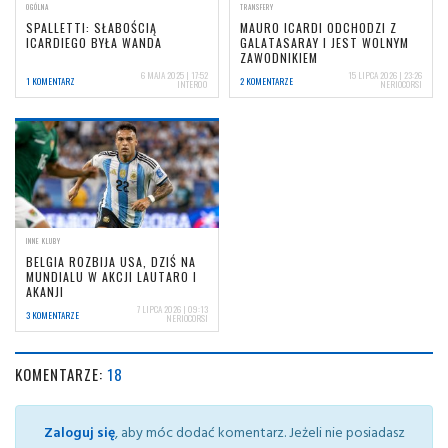
OGÓLNA
TRANSFERY
SPALLETTI: SŁABOŚCIĄ
MAURO ICARDI ODCHODZI Z
ICARDIEGO BYŁA WANDA
GALATASARAY I JEST WOLNYM
ZAWODNIKIEM
6 MAJA 2025 | 17:52
15 LIPCA 2026 | 23:26
1 KOMENTARZ
2 KOMENTARZE
INTER00
NERIOCORSI
INNE KLUBY
BELGIA ROZBIJA USA, DZIŚ NA
MUNDIALU W AKCJI LAUTARO I
AKANJI
7 LIPCA 2026 | 09:13
3 KOMENTARZE
NERIOCORSI
KOMENTARZE:
18
Zaloguj się
, aby móc dodać komentarz. Jeżeli nie posiadasz