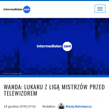
Toggle
navigat
fot. © inter.it / intermediolan.com
WANDA: LUKAKU Z LIGĄ MISTRZÓW PRZED
TELEWIZOREM
24 grudnia 2019 | 07:42
Redaktor:
Błażej Małolepszy