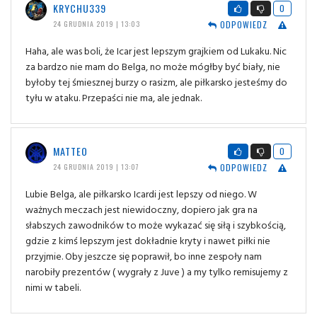
KRYCHU339
0
ODPOWIEDZ
24 GRUDNIA 2019 | 13:03
Haha, ale was boli, że Icar jest lepszym grajkiem od Lukaku. Nic
za bardzo nie mam do Belga, no może mógłby być biały, nie
byłoby tej śmiesznej burzy o rasizm, ale piłkarsko jesteśmy do
tyłu w ataku. Przepaści nie ma, ale jednak.
MATTEO
0
ODPOWIEDZ
24 GRUDNIA 2019 | 13:07
Lubie Belga, ale piłkarsko Icardi jest lepszy od niego. W
ważnych meczach jest niewidoczny, dopiero jak gra na
słabszych zawodników to może wykazać się siłą i szybkością,
gdzie z kimś lepszym jest dokładnie kryty i nawet piłki nie
przyjmie. Oby jeszcze się poprawił, bo inne zespoły nam
narobiły prezentów ( wygrały z Juve ) a my tylko remisujemy z
nimi w tabeli.