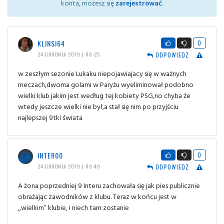
konta, możesz się
zarejestrować
.
KLINSI64
0
ODPOWIEDZ
24 GRUDNIA 2019 | 08:25
w zeszłym sezonie Lukaku niepojawiajacy się w ważnych
meczach,dwoma golami w Paryżu wyeliminował podobno
wielki klub jakim jest według tej kobiety PSG,no chyba że
wtedy jeszcze wielki nie był,a stał się nim po przyjściu
najlepszej 9tki świata
INTER00
0
ODPOWIEDZ
24 GRUDNIA 2019 | 09:49
A żona poprzedniej 9 Interu zachowała się jak pies publicznie
obrażając zawodników z klubu. Teraz w końcu jest w
,,wielkim” klubie, i niech tam zostanie