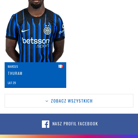
MARCUS
THURAM
LAT: 29
ZOBACZ WSZYSTKICH
NASZ PROFIL FACEBOOK