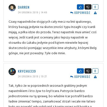
DARREN
0
ODPOWIEDZ
24 GRUDNIA 2019 | 14:49
Czasy napastników stojących cały mecz na linii spalonego,
którzy bazują jedynie na skuteczności typu Inzaghi czy Icardi
mijają, a piłka idzie do przodu. Teraz napastnik musi umieć coś
więcej. Jeśli Icardi jest oceniany jako lepszy napastnik w
stosunku do Lukaku jedynie pod kątem niewiele lepszej
skuteczności pomijając wszystkie inne atrybuty, którymi Belg
góruje, nie jest poważny. Tyle ode mnie.
KRYCHU339
0
ODPOWIEDZ
24 GRUDNIA 2019 | 19:27
Tak, tylko że w poprzednich sezonach graliśmy jednym
napastnikiem i kto żyw to krył Icara. Patrzycie bardzo
jednostronnie na tą sprawę, bo właśnie Icar potrafił bardzo
ładnie zmieniać tempo, zamarkować strzał i wcale nie łatwo
było go powalić gdy robił rajd z kontry przez pół boiska o