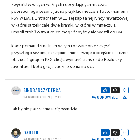
zwycięstw w tych ważnych i decydujących meczach
poprzedniego sezonu jak na przykład mecze z Tottenhamem i
PSV w LM, z Eintrachtem w LE. Tej kapitalnej rundy rewanżowej
w której strzelił całe dwie bramki, w której w mmeczu z
Empoli zrobił wszystko co mógł, żebyśmy nie weszli do LM.
Klacz pomarudzi na Inter w tym i pewnie przez część
przyszłego sezonu, następnie zmieni swoje podejście i zacznie
obrzucać gnojem PSG chcąc wymusić transfer do Realu czy
Juventusu. I koło gnoju zacznie sie na nowo...
SINDBADSZYDERCA
0
ODPOWIEDZ
24 GRUDNIA 2019 | 12:19
Jak by nie patrzał ma rację Wandzia...
DARREN
0
ODPOWIEDZ
24 GRUDNIA 2019 | 12:30