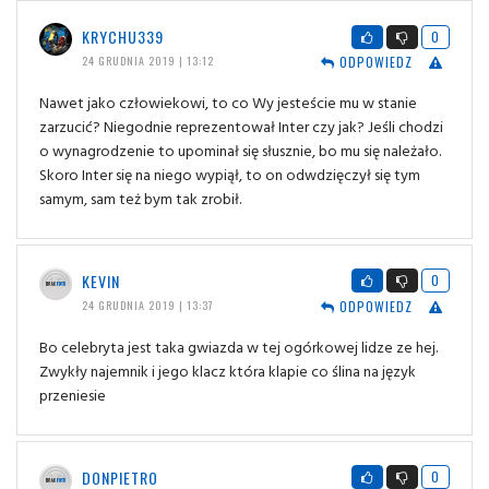
KRYCHU339
0
ODPOWIEDZ
24 GRUDNIA 2019 | 13:12
Nawet jako człowiekowi, to co Wy jesteście mu w stanie
zarzucić? Niegodnie reprezentował Inter czy jak? Jeśli chodzi
o wynagrodzenie to upominał się słusznie, bo mu się należało.
Skoro Inter się na niego wypiął, to on odwdzięczył się tym
samym, sam też bym tak zrobił.
KEVIN
0
ODPOWIEDZ
24 GRUDNIA 2019 | 13:37
Bo celebryta jest taka gwiazda w tej ogórkowej lidze ze hej.
Zwykły najemnik i jego klacz która klapie co ślina na język
przeniesie
DONPIETRO
0