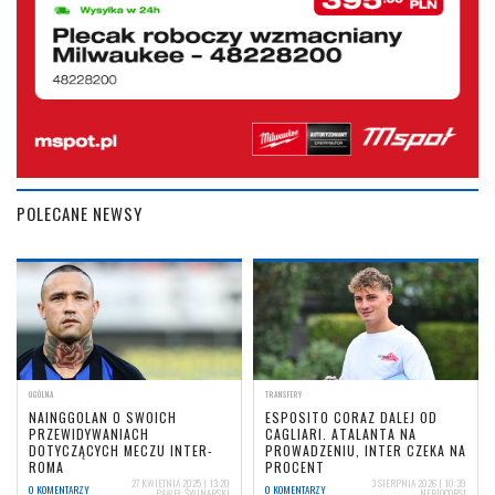
POLECANE NEWSY
OGÓLNA
TRANSFERY
NAINGGOLAN O SWOICH
ESPOSITO CORAZ DALEJ OD
PRZEWIDYWANIACH
CAGLIARI. ATALANTA NA
DOTYCZĄCYCH MECZU INTER-
PROWADZENIU, INTER CZEKA NA
ROMA
PROCENT
27 KWIETNIA 2025 | 13:20
3 SIERPNIA 2026 | 10:39
0 KOMENTARZY
0 KOMENTARZY
PAWEŁ ŚWINARSKI
NERIOCORSI