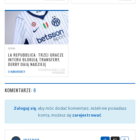
OGÓLNA
LA REPUBBLICA: TRZEJ GRACZE
INTERU BLOKUJĄ TRANSFERY,
DERBY DAJĄ NADZIEJĘ
6 SIERPNIA 2026 | 11:05
0 KOMENTARZY
NERIOCORSI
KOMENTARZE:
6
Zaloguj się
, aby móc dodać komentarz. Jeżeli nie posiadasz
konta, możesz się
zarejestrować
.
0