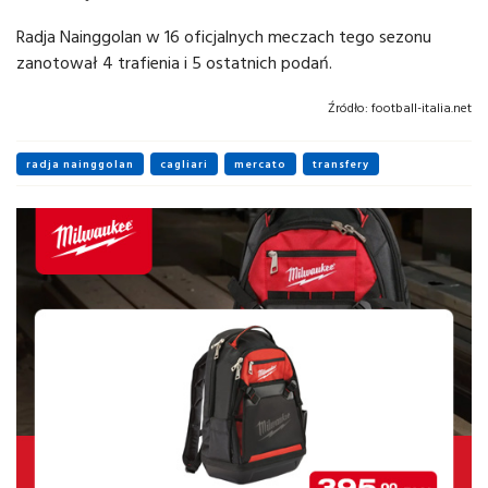
Radja Nainggolan w 16 oficjalnych meczach tego sezonu
zanotował 4 trafienia i 5 ostatnich podań.
Źródło:
football-italia.net
radja nainggolan
cagliari
mercato
transfery