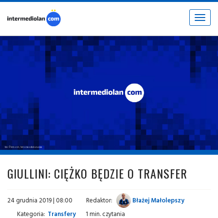
Toggle
navigat
fot. © inter.it / intermediolan.com
GIULLINI: CIĘŻKO BĘDZIE O TRANSFER
24 grudnia 2019 | 08:00
Redaktor:
Błażej Małolepszy
Kategoria:
Transfery
1 min. czytania