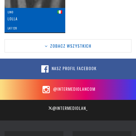
LINO
LOLLA
LAT: 128
ZOBACZ WSZYSTKICH
NASZ PROFIL FACEBOOK
@INTERMEDIOLANCOM
@INTERMEDIOLAN_