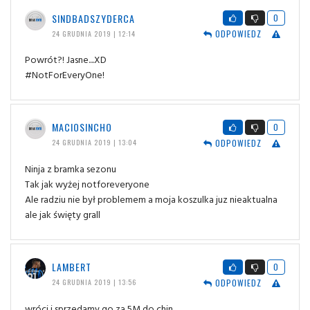
SINDBADSZYDERCA
0
ODPOWIEDZ
24 GRUDNIA 2019 | 12:14
Powrót?! Jasne....XD
#NotForEveryOne!
MACIOSINCHO
0
ODPOWIEDZ
24 GRUDNIA 2019 | 13:04
Ninja z bramka sezonu
Tak jak wyżej notforeveryone
Ale radziu nie był problemem a moja koszulka juz nieaktualna
ale jak święty grall
LAMBERT
0
ODPOWIEDZ
24 GRUDNIA 2019 | 13:56
wróci i sprzedamy go za 5M do chin