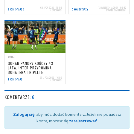
6 LIPCA 2026 | 18:08
12 WRZEŚNIA 2024 | 08:42
3 KOMENTARZE
0 KOMENTARZY
NERIOCORSI
PAWEŁ ŚWINARSKI
OGÓLNA
GORAN PANDEV KOŃCZY 43
LATA. INTER PRZYPOMINA
BOHATERA TRIPLETE
27 LIPCA 2026 | 16:09
1 KOMENTARZ
NERIOCORSI
KOMENTARZE:
6
Zaloguj się
, aby móc dodać komentarz. Jeżeli nie posiadasz
konta, możesz się
zarejestrować
.