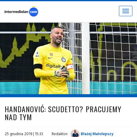
Toggle
navigat
fot. © inter.it
HANDANOVIĆ: SCUDETTO? PRACUJEMY
NAD TYM
25 grudnia 2019 | 15:33
Redaktor:
Błażej Małolepszy