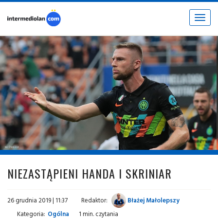
Toggle
navigat
fot. © inter.it
NIEZASTĄPIENI HANDA I SKRINIAR
26 grudnia 2019 | 11:37
Redaktor:
Błażej Małolepszy
Kategoria:
Ogólna
1 min. czytania