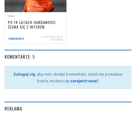
OGÓLNA
PO 14 LATACH HANDANOVIC
ŻEGNA SIĘ Z INTEREM
6 LIPCA 2026 | 18:08
3 KOMENTARZE
NERIOCORSI
KOMENTARZE:
5
Zaloguj się
, aby móc dodać komentarz. Jeżeli nie posiadasz
konta, możesz się
zarejestrować
.
REKLAMA