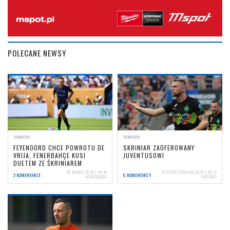
POLECANE NEWSY
TRANSFERY
TRANSFERY
FEYENOORD CHCE POWROTU DE
SKRINIAR ZAOFEROWANY
VRIJA, FENERBAHÇE KUSI
JUVENTUSOWI
DUETEM ZE ŠKRINIAREM
28 MARCA 2026 | 14:34
31 PAŹDZIERNIKA 2024 | 20:17
2 KOMENTARZE
0 KOMENTARZY
NERIOCORSI
INTER00