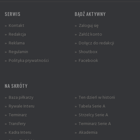
SERWIS
BĄDŹ AKTYWNY
» Kontakt
» Zaloguj się
» Redakcja
» Załóż konto
» Reklama
» Dołącz do redakcji
» Regulamin
» Shoutbox
» Polityka prywatności
» Facebook
NA SKRÓTY
» Baza piłkarzy
» Ten dzień w historii
» Rywale Interu
» Tabela Serie A
» Terminarz
» Strzelcy Serie A
» Transfery
» Terminarz Serie A
» Kadra Interu
» Akademia