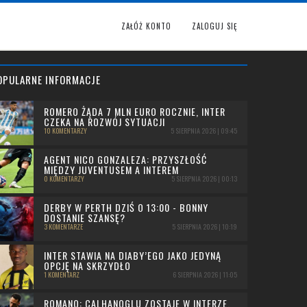
ZAŁÓŻ KONTO
ZALOGUJ SIĘ
OPULARNE INFORMACJE
ROMERO ŻĄDA 7 MLN EURO ROCZNIE, INTER
CZEKA NA ROZWÓJ SYTUACJI
10 KOMENTARZY
5 SIERPNIA 2026 | 09:45
AGENT NICO GONZALEZA: PRZYSZŁOŚĆ
MIĘDZY JUVENTUSEM A INTEREM
0 KOMENTARZY
5 SIERPNIA 2026 | 00:13
DERBY W PERTH DZIŚ O 13:00 - BONNY
DOSTANIE SZANSĘ?
3 KOMENTARZE
5 SIERPNIA 2026 | 10:19
INTER STAWIA NA DIABY’EGO JAKO JEDYNĄ
OPCJĘ NA SKRZYDŁO
1 KOMENTARZ
6 SIERPNIA 2026 | 11:05
ROMANO: CALHANOGLU ZOSTAJE W INTERZE,