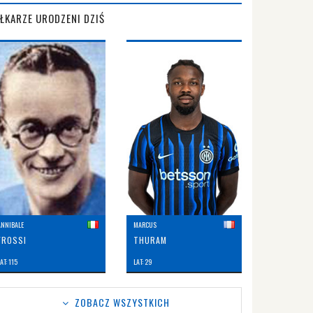
IŁKARZE URODZENI DZIŚ
ANNIBALE
MARCUS
FROSSI
THURAM
AT: 115
LAT: 29
ZOBACZ WSZYSTKICH