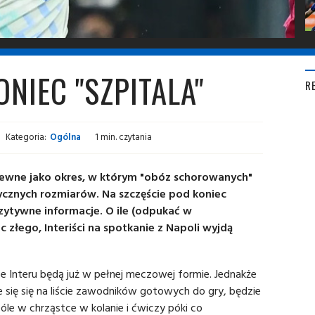
ONIEC "SZPITALA"
R
Kategoria:
Ogólna
1 min. czytania
ewne jako okres, w którym "obóz schorowanych"
tycznych rozmiarów. Na szczęście pod koniec
ytywne informacje. O ile (odpukać w
 złego, Interiści na spotkanie z Napoli wyjdą
e Interu będą już w pełnej meczowej formie. Jednakże
ie się się na liście zawodników gotowych do gry, będzie
e w chrząstce w kolanie i ćwiczy póki co