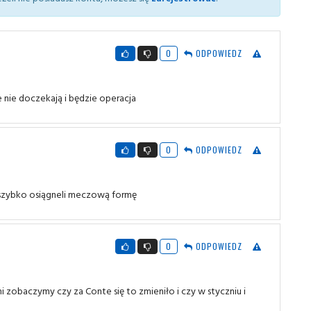
0
ODPOWIEDZ
e nie doczekają i będzie operacja
0
ODPOWIEDZ
z szybko osiągneli meczową formę
0
ODPOWIEDZ
 zobaczymy czy za Conte się to zmieniło i czy w styczniu i