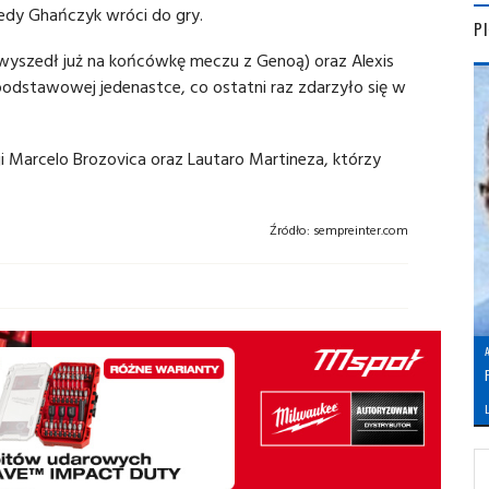
kiedy Ghańczyk wróci do gry.
P
ry wyszedł już na końcówkę meczu z Genoą) oraz Alexis
odstawowej jedenastce, co ostatni raz zdarzyło się w
i Marcelo Brozovica oraz Lautaro Martineza, którzy
Źródło:
sempreinter.com
L