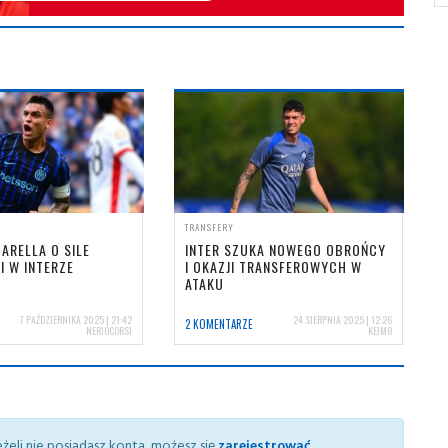
TRANSFERY
BARELLA O SILE
INTER SZUKA NOWEGO OBROŃCY
 W INTERZE
I OKAZJI TRANSFEROWYCH W
ATAKU
7 PAŹDZIERNIKA 2025 | 21:42
24 SIERPNIA 2025 | 12:26
2 KOMENTARZE
NERIOCORSI
KEJMO
żeli nie posiadasz konta, możesz się
zarejestrować
.