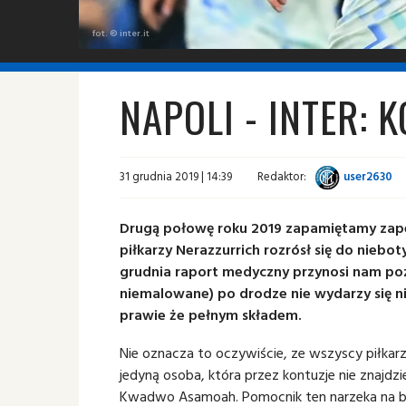
fot. © inter.it
NAPOLI - INTER: K
31 grudnia 2019 | 14:39
Redaktor:
user2630
Drugą połowę roku 2019 zapamiętamy zap
piłkarzy Nerazzurrich rozrósł się do niebo
grudnia raport medyczny przynosi nam poz
niemalowane) po drodze nie wydarzy się nic
prawie że pełnym składem.
Nie oznacza to oczywiście, ze wszyscy piłkarz
jedyną osoba, która przez kontuzje nie znajdz
Kwadwo Asamoah. Pomocnik ten narzeka na ból