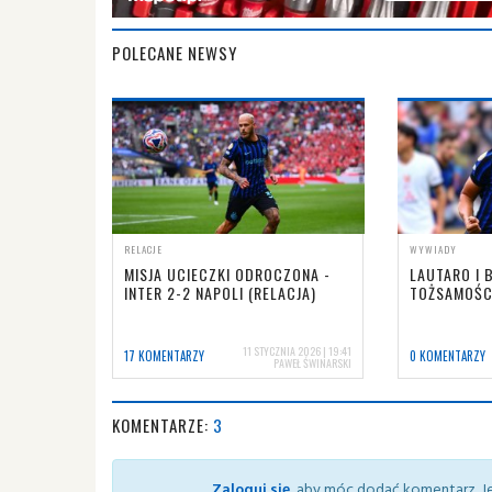
POLECANE NEWSY
RELACJE
WYWIADY
MISJA UCIECZKI ODROCZONA -
LAUTARO I 
INTER 2-2 NAPOLI (RELACJA)
TOŻSAMOŚCI
11 STYCZNIA 2026 | 19:41
17 KOMENTARZY
0 KOMENTARZY
PAWEŁ ŚWINARSKI
KOMENTARZE:
3
Zaloguj się
, aby móc dodać komentarz. Je