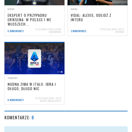
OGÓLNA
OGÓLNA
EKSPERT O PRZYPADKU
VIDAL: ALEXIS, ODEJDŹ Z
ERIKSENA: W POLSCE I WE
INTERU
WŁOSZECH...
9 CZERWCA 2026 | 09:50
7 STYCZNIA 2024 | 20:31
0 KOMENTARZY
3 KOMENTARZE
NERIOCORSI
INTER00
TRANSFERY
NUDNA ZIMA W ITALII. IBRA I
DŁUGO, DŁUGO NIC
14 STYCZNIA 2020 | 10:37
0 KOMENTARZY
BŁAŻEJ MAŁOLEPSZY
KOMENTARZE:
8