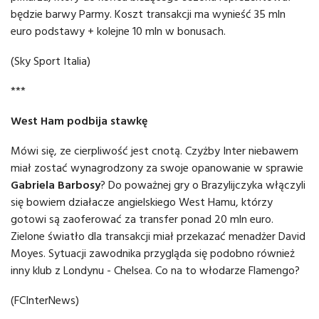
będzie barwy Parmy. Koszt transakcji ma wynieść 35 mln
euro podstawy + kolejne 10 mln w bonusach.
(Sky Sport Italia)
***
West Ham podbija stawkę
Mówi się, ze cierpliwość jest cnotą. Czyżby Inter niebawem
miał zostać wynagrodzony za swoje opanowanie w sprawie
Gabriela Barbosy
? Do poważnej gry o Brazylijczyka włączyli
się bowiem działacze angielskiego West Hamu, którzy
gotowi są zaoferować za transfer ponad 20 mln euro.
Zielone światło dla transakcji miał przekazać menadżer David
Moyes. Sytuacji zawodnika przygląda się podobno również
inny klub z Londynu - Chelsea. Co na to włodarze Flamengo?
(FCInterNews)