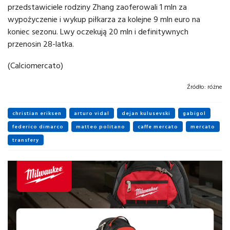
przedstawiciele rodziny Zhang zaoferowali 1 mln za
wypożyczenie i wykup piłkarza za kolejne 9 mln euro na
koniec sezonu. Lwy oczekują 20 mln i definitywnych
przenosin 28-latka.
(Calciomercato)
Źródło:
różne
christian eriksen
arturo vidal
dejan kulusevski
gabigol
federico dimarco
matteo politano
caffe mercato
mercato
transfery