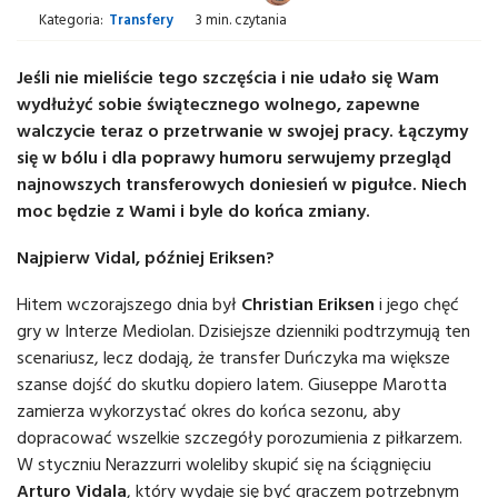
Kategoria:
Transfery
3 min. czytania
Jeśli nie mieliście tego szczęścia i nie udało się Wam
wydłużyć sobie świątecznego wolnego, zapewne
walczycie teraz o przetrwanie w swojej pracy. Łączymy
się w bólu i dla poprawy humoru serwujemy przegląd
najnowszych transferowych doniesień w pigułce. Niech
moc będzie z Wami i byle do końca zmiany.
Najpierw Vidal, później Eriksen?
Hitem wczorajszego dnia był
Christian Eriksen
i jego chęć
gry w Interze Mediolan. Dzisiejsze dzienniki podtrzymują ten
scenariusz, lecz dodają, że transfer Duńczyka ma większe
szanse dojść do skutku dopiero latem. Giuseppe Marotta
zamierza wykorzystać okres do końca sezonu, aby
dopracować wszelkie szczegóły porozumienia z piłkarzem.
W styczniu Nerazzurri woleliby skupić się na ściągnięciu
Arturo Vidala
, który wydaje się być graczem potrzebnym