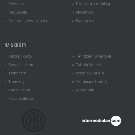
» Reklama
» Dołącz do redakcji
» Regulamin
» Shoutbox
» Polityka prywatności
» Facebook
NA SKRÓTY
» Baza piłkarzy
» Ten dzień w historii
» Rywale Interu
» Tabela Serie A
» Terminarz
» Strzelcy Serie A
» Transfery
» Terminarz Serie A
» Kadra Interu
» Akademia
» Piotr Zieliński