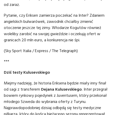
od zaraz.
Pytanie, czy Eriksen zamierza poczekać na Inter? Zdaniem
angielskich bulwarówek, zawodnik chciałby zmienić
otoczenie jeszcze tej zimy. Włodarze Kogutów również
woleliby zarobić na swojej gwieździe i oczekują ofert w
granicach 20 mln euro, a konkurencja nie śpi.
(Sky Sport Italia / Express / The Telegraph)
***
Dziś testy Kulusevskiego
Miejmy nadzieję, że historia Eriksena będzie miały inny finał
od sagi z transferem
Dejana Kulusevskiego
. Inter przegrał
bowiem rynkowy pojedynek z Juventusem, który przekonał
młodego Szweda do wybrania oferty z Turynu.
Najprawdopodobniej dzisiaj odbędą się testy medyczne
piłkarza, który do końca bieżącego sezonu reprezentował