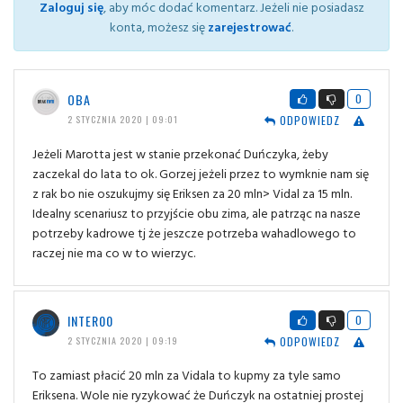
Zaloguj się
, aby móc dodać komentarz. Jeżeli nie posiadasz
konta, możesz się
zarejestrować
.
OBA
0
ODPOWIEDZ
2 STYCZNIA 2020 | 09:01
Jeżeli Marotta jest w stanie przekonać Duńczyka, żeby
zaczekal do lata to ok. Gorzej jeżeli przez to wymknie nam się
z rak bo nie oszukujmy się Eriksen za 20 mln> Vidal za 15 mln.
Idealny scenariusz to przyjście obu zima, ale patrząc na nasze
potrzeby kadrowe tj że jeszcze potrzeba wahadlowego to
raczej nie ma co w to wierzyc.
INTER00
0
ODPOWIEDZ
2 STYCZNIA 2020 | 09:19
To zamiast płacić 20 mln za Vidala to kupmy za tyle samo
Eriksena. Wole nie ryzykować że Duńczyk na ostatniej prostej