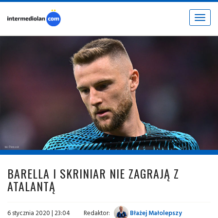
Toggle
navigat
fot. © inter.it
BARELLA I SKRINIAR NIE ZAGRAJĄ Z
ATALANTĄ
6 stycznia 2020 | 23:04
Redaktor:
Błażej Małolepszy