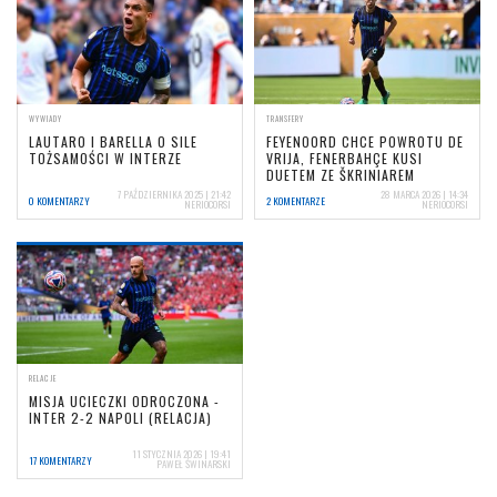
WYWIADY
TRANSFERY
LAUTARO I BARELLA O SILE
FEYENOORD CHCE POWROTU DE
TOŻSAMOŚCI W INTERZE
VRIJA, FENERBAHÇE KUSI
DUETEM ZE ŠKRINIAREM
7 PAŹDZIERNIKA 2025 | 21:42
28 MARCA 2026 | 14:34
0 KOMENTARZY
2 KOMENTARZE
NERIOCORSI
NERIOCORSI
RELACJE
MISJA UCIECZKI ODROCZONA -
INTER 2-2 NAPOLI (RELACJA)
11 STYCZNIA 2026 | 19:41
17 KOMENTARZY
PAWEŁ ŚWINARSKI