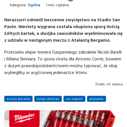
Kategoria:
Ogólna
1 min. czytania
Nerazzurri odnieśli bezcenne zwycięstwo na Stadio San
Paolo. Niestety wygrana została okupiona sporą ilością
żółtych kartek, a dwójka zawodników wyeliminowała się
z udziału w następnym meczu z Atalantą Bergamo.
Przeciwko ekipie trenera Gasperiniego zabraknie Nicolo Barelli
i Milana Skriniara. To spora strata dla Antonio Conte, bowiem
z dużym prawdopodobieństwem można typować, że obaj
wybiegliby w wyjściowej jedenastce Interu.
Źródło:
inf. własna
nicolo barella
milan skriniar
ssc napoli
atalanta