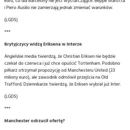
euro, co dla Barcelony nie jest wystarczające. Beppe Marotta
i Piero Ausilio nie zamierzają jednak zmieniać warunków.
(LGDS)
***
Brytyjczycy widzą Eriksena w Interze
Angielskie media twierdzą, że Christian Eriksen nie będzie
czekał do czerwca i już chce opuścić Tottenham. Podobno
piłkarz otrzymał propozycję od Manchesteru United (23
miliony euro), ale zawodnik odmówił przejścia na Old
Trafford. Dziennikarze twierdzą, że Eriksen wybrał już Inter.
(LGDS)
***
Manchester odrzucił ofertę?