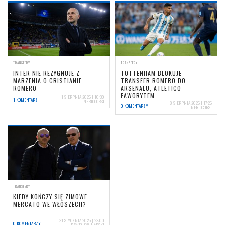
TRANSFERY
TRANSFERY
INTER NIE REZYGNUJE Z
TOTTENHAM BLOKUJE
MARZENIA O CRISTIANIE
TRANSFER ROMERO DO
ROMERO
ARSENALU, ATLETICO
FAWORYTEM
1 SIERPNIA 2026 | 10:39
1 KOMENTARZ
NERIOCORSI
8 SIERPNIA 2026 | 17:26
0 KOMENTARZY
NERIOCORSI
TRANSFERY
KIEDY KOŃCZY SIĘ ZIMOWE
MERCATO WE WŁOSZECH?
31 STYCZNIA 2025 | 23:00
0 KOMENTARZY
PAWEŁ ŚWINARSKI