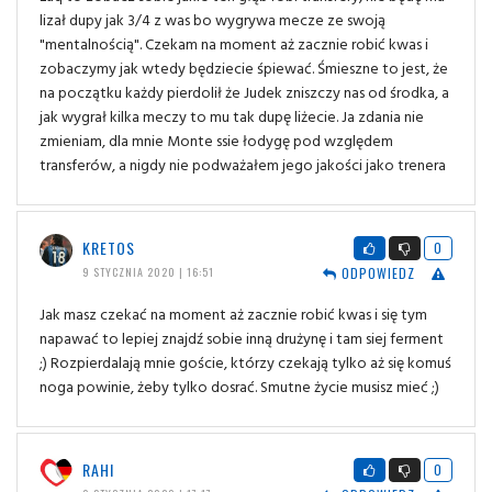
lizał dupy jak 3/4 z was bo wygrywa mecze ze swoją
"mentalnością". Czekam na moment aż zacznie robić kwas i
zobaczymy jak wtedy będziecie śpiewać. Śmieszne to jest, że
na początku każdy pierdolił że Judek zniszczy nas od środka, a
jak wygrał kilka meczy to mu tak dupę liżecie. Ja zdania nie
zmieniam, dla mnie Monte ssie łodygę pod względem
transferów, a nigdy nie podważałem jego jakości jako trenera
KRETOS
0
ODPOWIEDZ
9 STYCZNIA 2020 | 16:51
Jak masz czekać na moment aż zacznie robić kwas i się tym
napawać to lepiej znajdź sobie inną drużynę i tam siej ferment
;) Rozpierdalają mnie goście, którzy czekają tylko aż się komuś
noga powinie, żeby tylko dosrać. Smutne życie musisz mieć ;)
RAHI
0