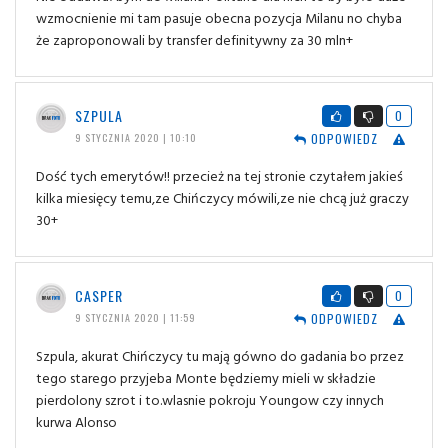
wzmocnienie mi tam pasuje obecna pozycja Milanu no chyba
że zaproponowali by transfer definitywny za 30 mln+
SZPULA
0
ODPOWIEDZ
9 STYCZNIA 2020 | 10:10
Dość tych emerytów!! przecież na tej stronie czytałem jakieś
kilka miesięcy temu,ze Chińczycy mówili,ze nie chcą już graczy
30+
CASPER
0
ODPOWIEDZ
9 STYCZNIA 2020 | 11:59
Szpula, akurat Chińczycy tu mają gówno do gadania bo przez
tego starego przyjeba Monte będziemy mieli w składzie
pierdolony szrot i to.wlasnie pokroju Youngow czy innych
kurwa Alonso