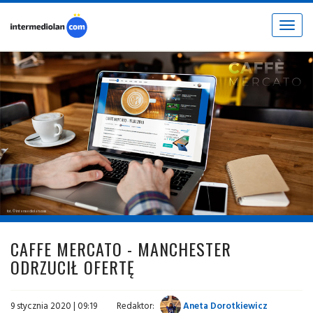
Toggle
navigat
fot. © intermediolan.com
CAFFE MERCATO - MANCHESTER
ODRZUCIŁ OFERTĘ
9 stycznia 2020 | 09:19
Redaktor:
Aneta Dorotkiewicz