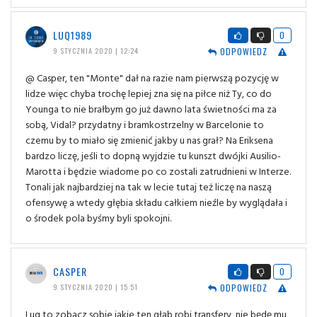
LUQ1989
0
ODPOWIEDZ
9 STYCZNIA 2020 | 12:24
@ Casper, ten "Monte" dał na razie nam pierwszą pozycję w
lidze więc chyba trochę lepiej zna się na piłce niż Ty, co do
Younga to nie brałbym go już dawno lata świetności ma za
sobą, Vidal? przydatny i bramkostrzelny w Barcelonie to
czemu by to miało się zmienić jakby u nas grał? Na Eriksena
bardzo liczę, jeśli to dopną wyjdzie tu kunszt dwójki Ausilio-
Marotta i będzie wiadome po co zostali zatrudnieni w Interze.
Tonali jak najbardziej na tak w lecie tutaj też liczę na naszą
ofensywę a wtedy głębia składu całkiem nieźle by wyglądała i
o środek pola byśmy byli spokojni.
CASPER
0
ODPOWIEDZ
9 STYCZNIA 2020 | 15:51
Luq to zobacz sobie jakie ten głąb robi transfery, nie będę mu