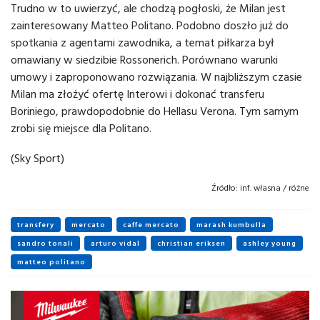
Trudno w to uwierzyć, ale chodzą pogłoski, że Milan jest
zainteresowany Matteo Politano. Podobno doszło już do
spotkania z agentami zawodnika, a temat piłkarza był
omawiany w siedzibie Rossonerich. Porównano warunki
umowy i zaproponowano rozwiązania. W najbliższym czasie
Milan ma złożyć ofertę Interowi i dokonać transferu
Boriniego, prawdopodobnie do Hellasu Verona. Tym samym
zrobi się miejsce dla Politano.
(Sky Sport)
Źródło:
inf. własna / różne
transfery
mercato
caffe mercato
marash kumbulla
sandro tonali
arturo vidal
christian eriksen
ashley young
matteo politano