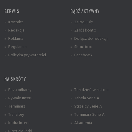
SERWIS
BĄDŹ AKTYWNY
» Kontakt
» Zaloguj się
» Redakcja
» Załóż konto
» Reklama
» Dołącz do redakcji
» Regulamin
» Shoutbox
» Polityka prywatności
» Facebook
NA SKRÓTY
» Baza piłkarzy
» Ten dzień w historii
» Rywale Interu
» Tabela Serie A
» Terminarz
» Strzelcy Serie A
» Transfery
» Terminarz Serie A
» Kadra Interu
» Akademia
» Piotr Zieliński