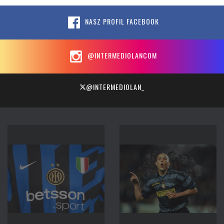
NASZ PROFIL FACEBOOK
@INTERMEDIOLANCOM
@INTERMEDIOLAN_