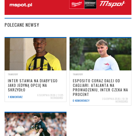
POLECANE NEWSY
TRANSFERY
TRANSFERY
INTER STAWIA NA DIABY’EGO
ESPOSITO CORAZ DALEJ OD
JAKO JEDYNĄ OPCJĘ NA
CAGLIARI. ATALANTA NA
SKRZYDŁO
PROWADZENIU, INTER CZEKA NA
PROCENT
6 SIERPNIA 2026 | 11:05
1 KOMENTARZ
NERIOCORSI
3 SIERPNIA 2026 | 10:39
0 KOMENTARZY
NERIOCORSI