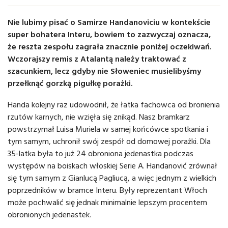
Nie lubimy pisać o Samirze Handanoviciu w kontekście
super bohatera Interu, bowiem to zazwyczaj oznacza,
że reszta zespołu zagrała znacznie poniżej oczekiwań.
Wczorajszy remis z Atalantą należy traktować z
szacunkiem, lecz gdyby nie Słoweniec musielibyśmy
przełknąć gorzką pigułkę porażki.
Handa kolejny raz udowodnił, że łatka fachowca od bronienia
rzutów karnych, nie wzięła się znikąd. Nasz bramkarz
powstrzymał Luisa Muriela w samej końcówce spotkania i
tym samym, uchronił swój zespół od domowej porażki. Dla
35-latka była to już 24 obroniona jedenastka podczas
występów na boiskach włoskiej Serie A. Handanović zrównał
się tym samym z Gianlucą Pagliucą, a więc jednym z wielkich
poprzedników w bramce Interu. Były reprezentant Włoch
może pochwalić się jednak minimalnie lepszym procentem
obronionych jedenastek.