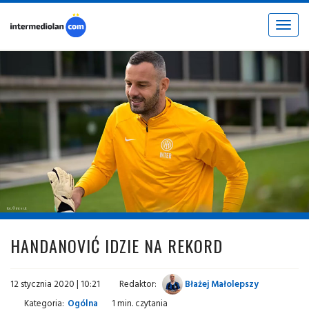
Toggle
navigat
fot. © inter.it
HANDANOVIĆ IDZIE NA REKORD
12 stycznia 2020 | 10:21
Redaktor:
Błażej Małolepszy
Kategoria:
Ogólna
1 min. czytania