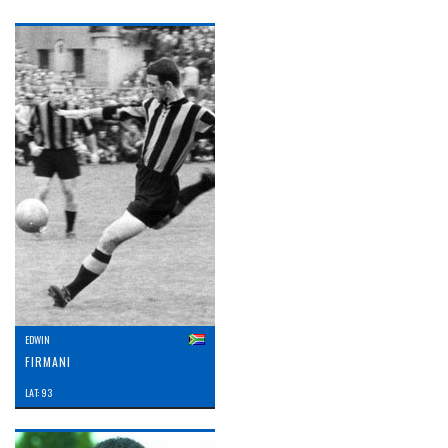
EDWIN
FIRMANI
LAT: 93