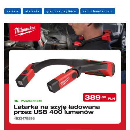
serie a
atalanta
gianluca pagliuca
samir handanovic