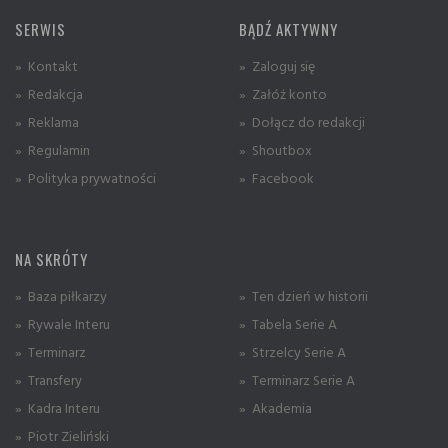
SERWIS
BĄDŹ AKTYWNY
» Kontakt
» Zaloguj się
» Redakcja
» Załóż konto
» Reklama
» Dołącz do redakcji
» Regulamin
» Shoutbox
» Polityka prywatności
» Facebook
NA SKRÓTY
» Baza piłkarzy
» Ten dzień w historii
» Rywale Interu
» Tabela Serie A
» Terminarz
» Strzelcy Serie A
» Transfery
» Terminarz Serie A
» Kadra Interu
» Akademia
» Piotr Zieliński