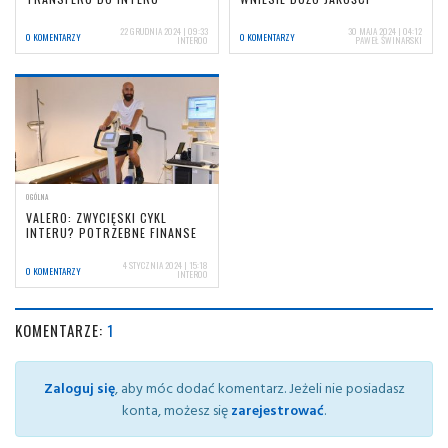
22 GRUDNIA 2024 | 09:33
30 MAJA 2024 | 04:12
0 KOMENTARZY
0 KOMENTARZY
INTER00
PAWEŁ ŚWINARSKI
OGÓLNA
VALERO: ZWYCIĘSKI CYKL
INTERU? POTRZEBNE FINANSE
4 STYCZNIA 2024 | 15:18
0 KOMENTARZY
INTER00
KOMENTARZE:
1
Zaloguj się
, aby móc dodać komentarz. Jeżeli nie posiadasz
konta, możesz się
zarejestrować
.