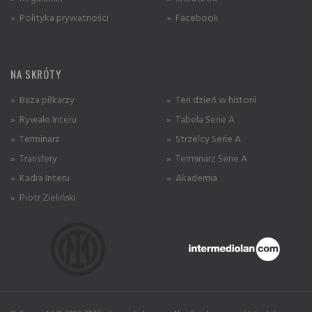
» Polityka prywatności
» Facebook
NA SKRÓTY
» Baza piłkarzy
» Ten dzień w historii
» Rywale Interu
» Tabela Serie A
» Terminarz
» Strzelcy Serie A
» Transfery
» Terminarz Serie A
» Kadra Interu
» Akademia
» Piotr Zieliński