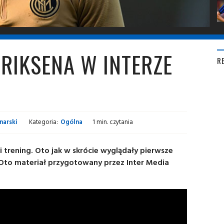
ERIKSENA W INTERZE
R
narski
Kategoria:
Ogólna
1 min. czytania
 i trening. Oto jak w skrócie wyglądały pierwsze
 Oto materiał przygotowany przez Inter Media