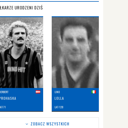
IŁKARZE URODZENI DZIŚ
HERBERT
LINO
PROHASKA
LOLLA
AT: 71
LAT: 128
ZOBACZ WSZYSTKICH