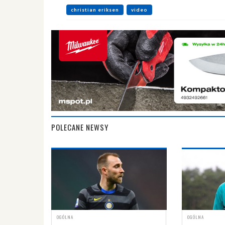
christian eriksen
video
POLECANE NEWSY
OGÓLNA
OGÓLNA