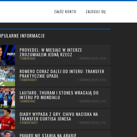
ZAŁÓŻ KONTO
ZALOGUJ SIĘ
OPULARNE INFORMACJE
PROVEDEL: W MIESIĄC W INTERZE
ZROZUMIAŁEM JEDNĄ RZECZ
1 KOMENTARZ
7 SIERPNIA 2026 | 12:14
ROMERO CORAZ DALEJ OD INTERU: TRANSFER
PRAKTYCZNIE UPADŁ
7 KOMENTARZY
7 SIERPNIA 2026 | 12:14
LAUTARO, THURAM I STONES WRACAJĄ DO
INTERU PO MUNDIALU
1 KOMENTARZ
7 SIERPNIA 2026 | 11:12
DIABY WYPADA Z GRY. CHIVU NACISKA NA
TRANSFER CURTISA JONESA
0 KOMENTARZY
7 SIERPNIA 2026 | 11:12
PAVARD NIE STAWIA NA ARABIĘ.