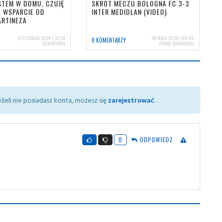
ESTEM W DOMU, CZUJĘ
SKRÓT MECZU BOLOGNA FC 3-3
. WSPARCIE OD
INTER MEDIOLAN (VIDEO)
ARTINEZA
8 CZERWCA 2026 | 21:20
24 MAJA 2026 | 00:49
0 KOMENTARZY
NERIOCORSI
PAWEŁ ŚWINARSKI
żeli nie posiadasz konta, możesz się
zarejestrować
.
0
ODPOWIEDZ