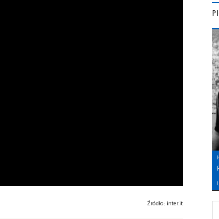
P
L
Źródło:
inter.it