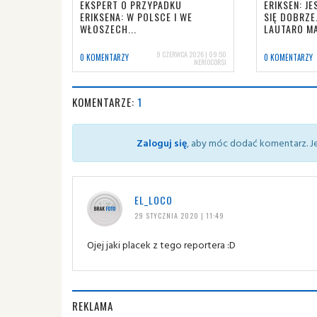
EKSPERT O PRZYPADKU
ERIKSEN: J
ERIKSENA: W POLSCE I WE
SIĘ DOBRZE
WŁOSZECH...
LAUTARO M
9 CZERWCA 2026 | 09:50
0 KOMENTARZY
0 KOMENTARZY
NERIOCORSI
KOMENTARZE:
1
Zaloguj się
, aby móc dodać komentarz. Je
EL_LOCO
29 STYCZNIA 2020 | 11:49
Ojej jaki placek z tego reportera :D
REKLAMA