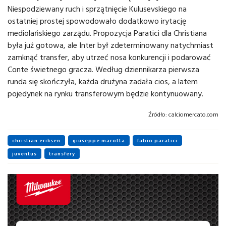
Niespodziewany ruch i sprzątnięcie Kulusevskiego na
ostatniej prostej spowodowało dodatkowo irytację
mediolańskiego zarządu. Propozycja Paratici dla Christiana
była już gotowa, ale Inter był zdeterminowany natychmiast
zamknąć transfer, aby utrzeć nosa konkurencji i podarować
Conte świetnego gracza. Według dziennikarza pierwsza
runda się skończyła, każda drużyna zadała cios, a latem
pojedynek na rynku transferowym będzie kontynuowany.
Źródło:
calciomercato.com
christian eriksen
giuseppe marotta
fabio paratici
juventus
transfery