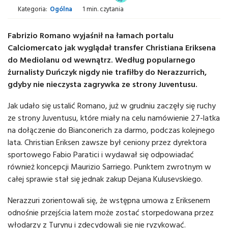
Kategoria:
Ogólna
1 min. czytania
Fabrizio Romano wyjaśnił na łamach portalu
Calciomercato jak wyglądał transfer Christiana Eriksena
do Mediolanu od wewnątrz. Według popularnego
żurnalisty Duńczyk nigdy nie trafiłby do Nerazzurrich,
gdyby nie nieczysta zagrywka ze strony Juventusu.
Jak udało się ustalić Romano, już w grudniu zaczęły się ruchy
ze strony Juventusu, które miały na celu namówienie 27-latka
na dołączenie do Bianconerich za darmo, podczas kolejnego
lata. Christian Eriksen zawsze był ceniony przez dyrektora
sportowego Fabio Paratici i wydawał się odpowiadać
również koncepcji Maurizio Sarriego. Punktem zwrotnym w
całej sprawie stał się jednak zakup Dejana Kulusevskiego.
Nerazzuri zorientowali się, że wstępna umowa z Eriksenem
odnośnie przejścia latem może zostać storpedowana przez
włodarzy z Turynu i zdecydowali się nie ryzykować.