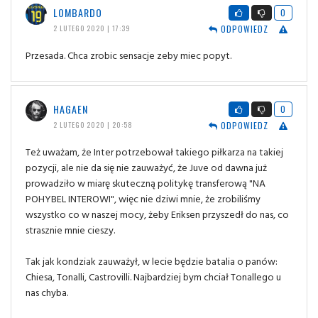
LOMBARDO
0
ODPOWIEDZ
2 LUTEGO 2020 | 17:39
Przesada. Chca zrobic sensacje zeby miec popyt.
HAGAEN
0
ODPOWIEDZ
2 LUTEGO 2020 | 20:58
Też uważam, że Inter potrzebował takiego piłkarza na takiej
pozycji, ale nie da się nie zauważyć, że Juve od dawna już
prowadziło w miarę skuteczną politykę transferową "NA
POHYBEL INTEROWI", więc nie dziwi mnie, że zrobiliśmy
wszystko co w naszej mocy, żeby Eriksen przyszedł do nas, co
strasznie mnie cieszy.
Tak jak kondziak zauważył, w lecie będzie batalia o panów:
Chiesa, Tonalli, Castrovilli. Najbardziej bym chciał Tonallego u
nas chyba.