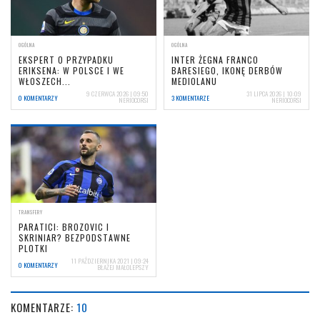
OGÓLNA
OGÓLNA
EKSPERT O PRZYPADKU
INTER ŻEGNA FRANCO
ERIKSENA: W POLSCE I WE
BARESIEGO, IKONĘ DERBÓW
WŁOSZECH...
MEDIOLANU
9 CZERWCA 2026 | 09:50
31 LIPCA 2026 | 10:09
0 KOMENTARZY
3 KOMENTARZE
NERIOCORSI
NERIOCORSI
TRANSFERY
PARATICI: BROZOVIC I
SKRINIAR? BEZPODSTAWNE
PLOTKI
11 PAŹDZIERNIKA 2021 | 09:24
0 KOMENTARZY
BŁAŻEJ MAŁOLEPSZY
KOMENTARZE:
10