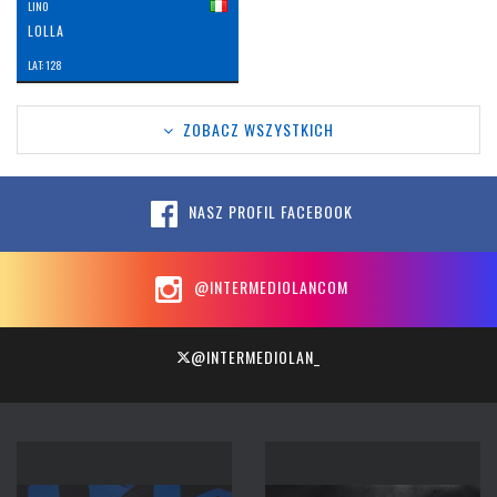
LINO
LOLLA
LAT: 128
ZOBACZ WSZYSTKICH
NASZ PROFIL FACEBOOK
@INTERMEDIOLANCOM
@INTERMEDIOLAN_