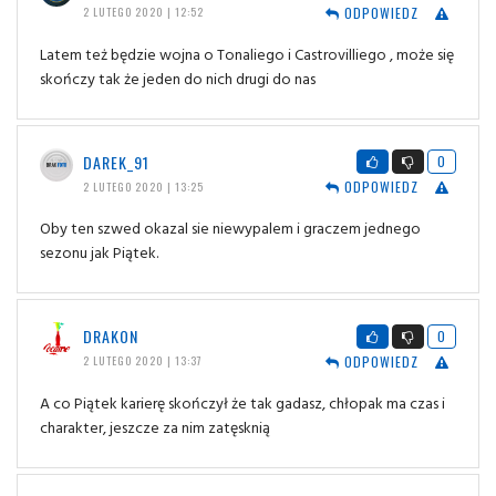
ODPOWIEDZ
2 LUTEGO 2020 | 12:52
Latem też będzie wojna o Tonaliego i Castrovilliego , może się
skończy tak że jeden do nich drugi do nas
DAREK_91
0
ODPOWIEDZ
2 LUTEGO 2020 | 13:25
Oby ten szwed okazal sie niewypalem i graczem jednego
sezonu jak Piątek.
DRAKON
0
ODPOWIEDZ
2 LUTEGO 2020 | 13:37
A co Piątek karierę skończył że tak gadasz, chłopak ma czas i
charakter, jeszcze za nim zatęsknią