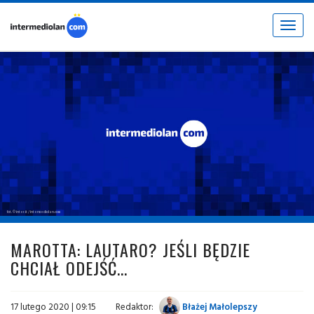
Toggle
navigat
fot. © inter.it / intermediolan.com
MAROTTA: LAUTARO? JEŚLI BĘDZIE
CHCIAŁ ODEJŚĆ...
17 lutego 2020 | 09:15
Redaktor:
Błażej Małolepszy