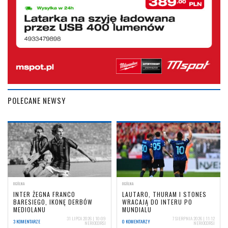
POLECANE NEWSY
OGÓLNA
OGÓLNA
INTER ŻEGNA FRANCO
LAUTARO, THURAM I STONES
BARESIEGO, IKONĘ DERBÓW
WRACAJĄ DO INTERU PO
MEDIOLANU
MUNDIALU
31 LIPCA 2026 | 10:09
7 SIERPNIA 2026 | 11:12
3 KOMENTARZE
0 KOMENTARZY
NERIOCORSI
NERIOCORSI