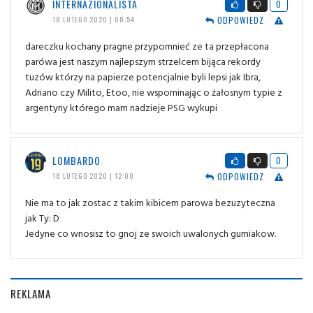
INTERNAZIONALISTA
0
ODPOWIEDZ
18 LUTEGO 2020 | 08:54
dareczku kochany pragne przypomnieć ze ta przepłacona
parówa jest naszym najlepszym strzelcem bijąca rekordy
tuzów którzy na papierze potencjalnie byli lepsi jak Ibra,
Adriano czy Milito, Etoo, nie wspominając o żałosnym typie z
argentyny którego mam nadzieje PSG wykupi
LOMBARDO
0
ODPOWIEDZ
18 LUTEGO 2020 | 12:00
Nie ma to jak zostac z takim kibicem parowa bezuzyteczna
jak Ty: D
Jedyne co wnosisz to gnoj ze swoich uwalonych gumiakow.
REKLAMA