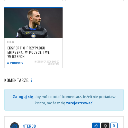
OGÓLNA
EKSPERT O PRZYPADKU
ERIKSENA: W POLSCE I WE
WŁOSZECH...
9 CZERWCA 2026 | 09:50
0 KOMENTARZY
NERIOCORSI
KOMENTARZE:
7
Zaloguj się
, aby móc dodać komentarz. Jeżeli nie posiadasz
konta, możesz się
zarejestrować
.
INTER00
0