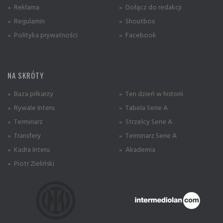
» Reklama
» Dołącz do redakcji
» Regulamin
» Shoutbox
» Polityka prywatności
» Facebook
NA SKRÓTY
» Baza piłkarzy
» Ten dzień w historii
» Rywale Interu
» Tabela Serie A
» Terminarz
» Strzelcy Serie A
» Transfery
» Terminarz Serie A
» Kadra Interu
» Akademia
» Piotr Zieliński