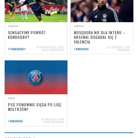
TRANSFERY
TRANSFERY
SENSACYJNY POWRÓT
MOSQUERA NIE DLA INTERU –
KONDOGBII?
ARSENAL DOGADAŁ SIĘ Z
VALENCIĄ
24 KWIETNIA 2021 | 10:07
14 LIPCA 2025 | 13:20
11 KOMENTARZY
1 KOMENTARZ
BŁAŻEJ MAŁOLEPSZY
NERIOCORSI
OGÓLNA
PSG PONOWNIE SIĘGA PO LIGĘ
MISTRZÓW!
30 MAJA 2026 | 21:04
1 KOMENTARZ
PAWEŁ ŚWINARSKI