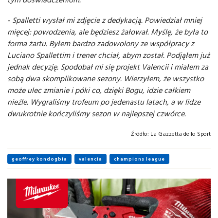
- Spalletti wysłał mi zdjęcie z dedykacją. Powiedział mniej
mięcej: powodzenia, ale będziesz żałował. Myślę, że była to
forma żartu. Byłem bardzo zadowolony ze współpracy z
Luciano Spallettim i trener chciał, abym został. Podjąłem już
jednak decyzję. Spodobał mi się projekt Valencii i miałem za
sobą dwa skomplikowane sezony. Wierzyłem, że wszystko
może ulec zmianie i póki co, dzięki Bogu, idzie całkiem
nieźle. Wygraliśmy trofeum po jedenastu latach, a w lidze
dwukrotnie kończyliśmy sezon w najlepszej czwórce.
Źródło:
La Gazzetta dello Sport
geoffrey kondogbia
valencia
champions league