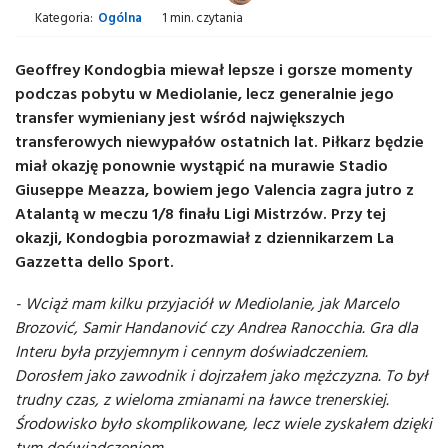
Kategoria:
Ogólna
1 min. czytania
Geoffrey Kondogbia miewał lepsze i gorsze momenty
podczas pobytu w Mediolanie, lecz generalnie jego
transfer wymieniany jest wśród największych
transferowych niewypałów ostatnich lat. Piłkarz będzie
miał okazję ponownie wystąpić na murawie Stadio
Giuseppe Meazza, bowiem jego Valencia zagra jutro z
Atalantą w meczu 1/8 finału Ligi Mistrzów. Przy tej
okazji, Kondogbia porozmawiał z dziennikarzem La
Gazzetta dello Sport.
- Wciąż mam kilku przyjaciół w Mediolanie, jak Marcelo
Brozović, Samir Handanović czy Andrea Ranocchia. Gra dla
Interu była przyjemnym i cennym doświadczeniem.
Dorosłem jako zawodnik i dojrzałem jako mężczyzna. To był
trudny czas, z wieloma zmianami na ławce trenerskiej.
Środowisko było skomplikowane, lecz wiele zyskałem dzięki
tym doświadczeniom.