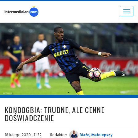
Toggle
navigat
fot. © inter.it
KONDOGBIA: TRUDNE, ALE CENNE
DOŚWIADCZENIE
18 lutego 2020 | 11:32
Redaktor:
Błażej Małolepszy