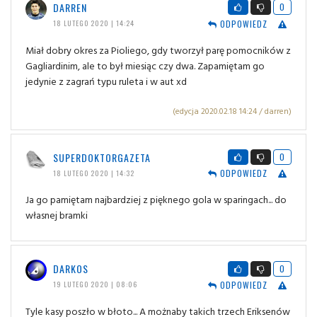
DARREN
0
ODPOWIEDZ
18 LUTEGO 2020 | 14:24
Miał dobry okres za Pioliego, gdy tworzył parę pomocników z
Gagliardinim, ale to był miesiąc czy dwa. Zapamiętam go
jedynie z zagrań typu ruleta i w aut xd
(edycja 2020.02.18 14:24 / darren)
SUPERDOKTORGAZETA
0
ODPOWIEDZ
18 LUTEGO 2020 | 14:32
Ja go pamiętam najbardziej z pięknego gola w sparingach... do
własnej bramki
DARKOS
0
ODPOWIEDZ
19 LUTEGO 2020 | 08:06
Tyle kasy poszło w błoto... A możnaby takich trzech Eriksenów