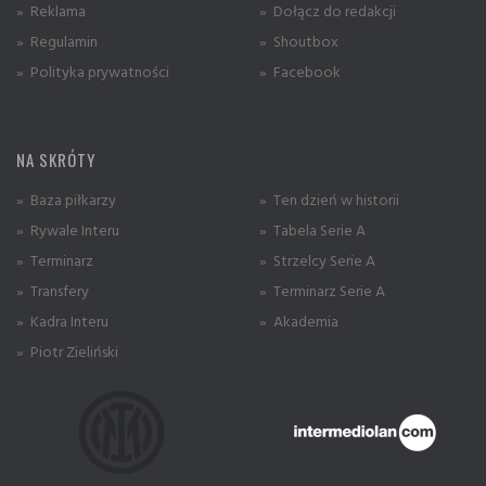
» Reklama
» Dołącz do redakcji
» Regulamin
» Shoutbox
» Polityka prywatności
» Facebook
NA SKRÓTY
» Baza piłkarzy
» Ten dzień w historii
» Rywale Interu
» Tabela Serie A
» Terminarz
» Strzelcy Serie A
» Transfery
» Terminarz Serie A
» Kadra Interu
» Akademia
» Piotr Zieliński