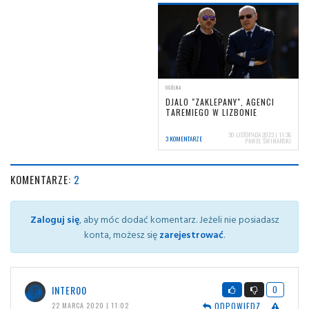
OGÓLNA
DJALO "ZAKLEPANY", AGENCI
TAREMIEGO W LIZBONIE
30 LISTOPADA 2023 | 11:36
3 KOMENTARZE
PAWEŁ ŚWINARSKI
KOMENTARZE:
2
Zaloguj się
, aby móc dodać komentarz. Jeżeli nie posiadasz
konta, możesz się
zarejestrować
.
INTER00
0
ODPOWIEDZ
22 MARCA 2020 | 11:02