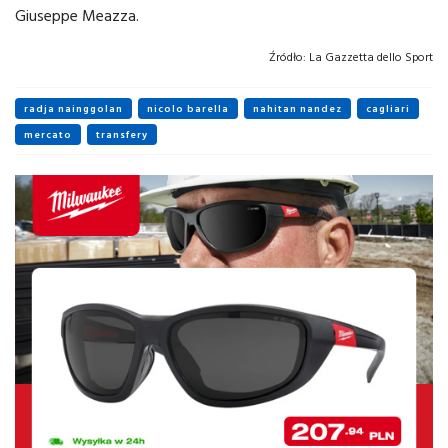
Giuseppe Meazza.
Źródło:
La Gazzetta dello Sport
radja nainggolan
nicolo barella
nahitan nandez
cagliari
mercato
transfery