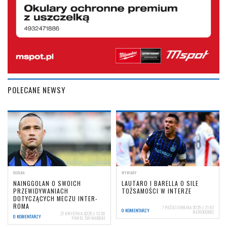
POLECANE NEWSY
OGÓLNA
WYWIADY
NAINGGOLAN O SWOICH
LAUTARO I BARELLA O SILE
PRZEWIDYWANIACH
TOŻSAMOŚCI W INTERZE
DOTYCZĄCYCH MECZU INTER-
ROMA
7 PAŹDZIERNIKA 2025 | 21:42
0 KOMENTARZY
NERIOCORSI
27 KWIETNIA 2025 | 13:20
0 KOMENTARZY
PAWEŁ ŚWINARSKI