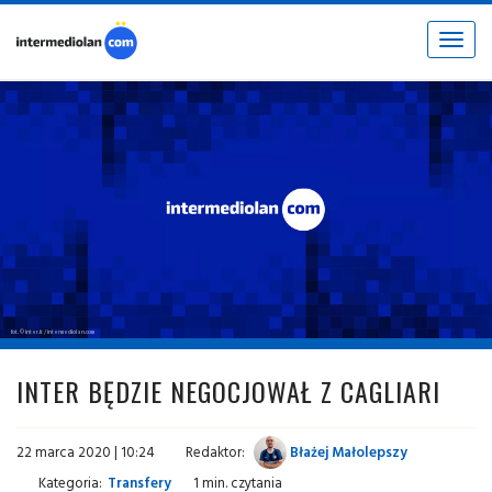
Toggle
navigat
fot. © inter.it / intermediolan.com
INTER BĘDZIE NEGOCJOWAŁ Z CAGLIARI
22 marca 2020 | 10:24
Redaktor:
Błażej Małolepszy
Kategoria:
Transfery
1 min. czytania