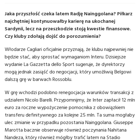
Jaka przyszłość czeka latem Radję Nainggolana? Piłkarz
najchętniej kontynuowałby karierę na ukochanej
Sardynii, lecz na przeszkodzie stoją kwestie finansowe.
Czy kluby zdołają dojść do porozumienia?
Włodarze Cagliari oficjalnie przyznają, że klubu najpewniej nie
będzie stać, aby sprostać wymaganiom Interu. Dzisiejsze
wydanie La Gazzetta dello Sport sugeruje, że dyrektorzy
mogą jednak zasiąść do negocjacji, który umożliwią Belgowi
dalszą grę w barwach Rossoblu.
W grę wchodzi podobno renegocjacja warunków transakcji z
udziałem Nicolo Barelli. Przypomnijmy, że Inter zapłacił 12 mln
euro za roczne wypożyczenie pomocnika z obowiązkiem
transferu definitywnego za kolejne 25 mln. Ta suma mogłaby
ulec zmianie w przypadku pozostania Nainggolana. Giuseppe
Marotta bacznie obserwuje również poczynania Nahitana
Nandeza, który również mógłby trafić latem na Stadio