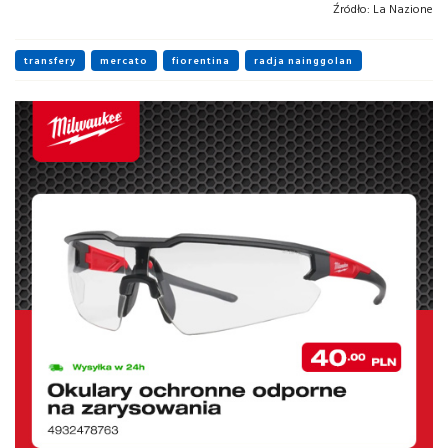
Źródło:
La Nazione
transfery
mercato
fiorentina
radja nainggolan