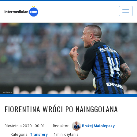
Toggle
navigat
fot. © inter.it
FIORENTINA WRÓCI PO NAINGGOLANA
9 kwietnia 2020 | 00:01
Redaktor:
Błażej Małolepszy
Kategoria:
Transfery
1 min. czytania