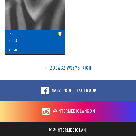
LINO
LOLLA
LAT: 128
ZOBACZ WSZYSTKICH
NASZ PROFIL FACEBOOK
@INTERMEDIOLANCOM
@INTERMEDIOLAN_