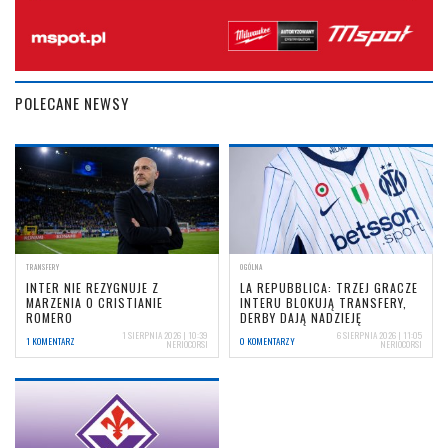
POLECANE NEWSY
TRANSFERY
OGÓLNA
INTER NIE REZYGNUJE Z
LA REPUBBLICA: TRZEJ GRACZE
MARZENIA O CRISTIANIE
INTERU BLOKUJĄ TRANSFERY,
ROMERO
DERBY DAJĄ NADZIEJĘ
1 SIERPNIA 2026 | 10:39
6 SIERPNIA 2026 | 11:05
1 KOMENTARZ
0 KOMENTARZY
NERIOCORSI
NERIOCORSI