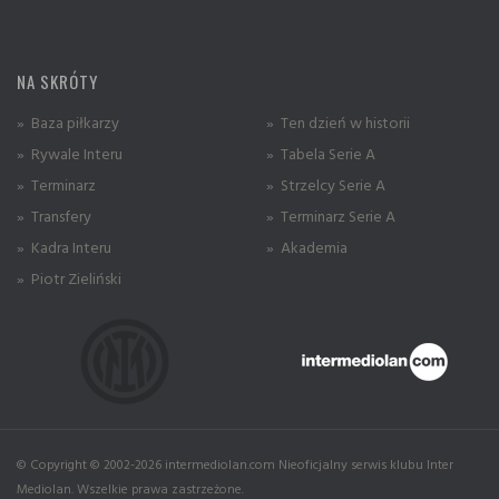
NA SKRÓTY
» Baza piłkarzy
» Ten dzień w historii
» Rywale Interu
» Tabela Serie A
» Terminarz
» Strzelcy Serie A
» Transfery
» Terminarz Serie A
» Kadra Interu
» Akademia
» Piotr Zieliński
© Copyright © 2002-2026 intermediolan.com Nieoficjalny serwis klubu Inter
Mediolan. Wszelkie prawa zastrzeżone.