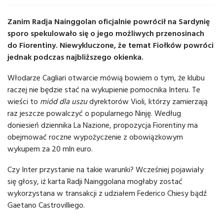
Zanim Radja Nainggolan oficjalnie powrócił na Sardynię
sporo spekulowało się o jego możliwych przenosinach
do Fiorentiny. Niewykluczone, że temat Fiołków powróci
jednak podczas najbliższego okienka.
Włodarze Cagliari otwarcie mówią bowiem o tym, że klubu
raczej nie będzie stać na wykupienie pomocnika Interu. Te
wieści to
miód dla uszu
dyrektorów Violi, którzy zamierzają
raz jeszcze powalczyć o popularnego Ninję. Według
doniesień dziennika La Nazione, propozycja Fiorentiny ma
obejmować roczne wypożyczenie z obowiązkowym
wykupem za 20 mln euro.
Czy Inter przystanie na takie warunki? Wcześniej pojawiały
się głosy, iż karta Radji Nainggolana mogłaby zostać
wykorzystana w transakcji z udziałem Federico Chiesy bądź
Gaetano Castrovilliego.