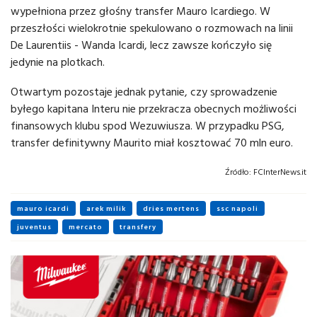
wypełniona przez głośny transfer Mauro Icardiego. W
przeszłości wielokrotnie spekulowano o rozmowach na linii
De Laurentiis - Wanda Icardi, lecz zawsze kończyło się
jedynie na plotkach.
Otwartym pozostaje jednak pytanie, czy sprowadzenie
byłego kapitana Interu nie przekracza obecnych możliwości
finansowych klubu spod Wezuwiusza. W przypadku PSG,
transfer definitywny Maurito miał kosztować 70 mln euro.
Źródło:
FCInterNews.it
mauro icardi
arek milik
dries mertens
ssc napoli
juventus
mercato
transfery