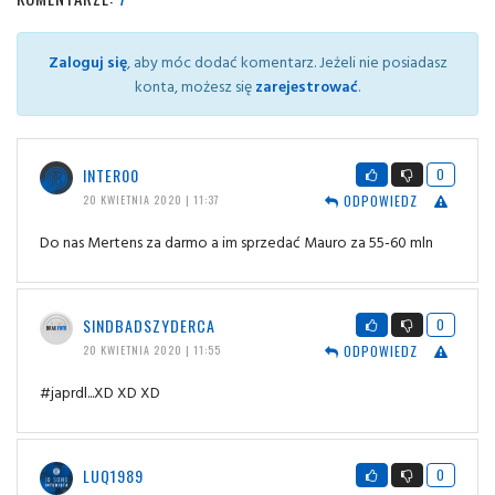
Zaloguj się
, aby móc dodać komentarz. Jeżeli nie posiadasz
konta, możesz się
zarejestrować
.
INTER00
0
ODPOWIEDZ
20 KWIETNIA 2020 | 11:37
Do nas Mertens za darmo a im sprzedać Mauro za 55-60 mln
SINDBADSZYDERCA
0
ODPOWIEDZ
20 KWIETNIA 2020 | 11:55
#japrdl...XD XD XD
LUQ1989
0