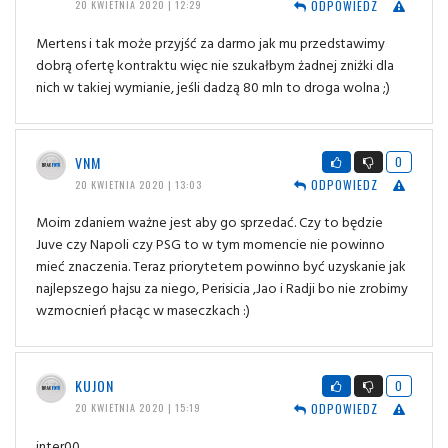
ODPOWIEDZ
20 KWIETNIA 2020 | 12:29
Mertens i tak może przyjść za darmo jak mu przedstawimy
dobrą ofertę kontraktu więc nie szukałbym żadnej zniżki dla
nich w takiej wymianie, jeśli dadzą 80 mln to droga wolna ;)
VNM
0
ODPOWIEDZ
20 KWIETNIA 2020 | 13:03
Moim zdaniem ważne jest aby go sprzedać. Czy to będzie
Juve czy Napoli czy PSG to w tym momencie nie powinno
mieć znaczenia. Teraz priorytetem powinno być uzyskanie jak
najlepszego hajsu za niego, Perisicia ,Jao i Radji bo nie zrobimy
wzmocnień płacąc w maseczkach :)
KUJON
0
ODPOWIEDZ
20 KWIETNIA 2020 | 15:19
inter00