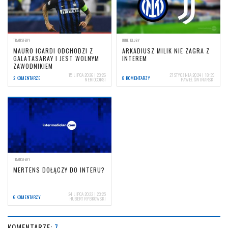
TRANSFERY
INNE KLUBY
MAURO ICARDI ODCHODZI Z
ARKADIUSZ MILIK NIE ZAGRA Z
GALATASARAY I JEST WOLNYM
INTEREM
ZAWODNIKIEM
15 LIPCA 2026 | 23:26
27 STYCZNIA 2024 | 18:39
2 KOMENTARZE
8 KOMENTARZY
NERIOCORSI
PAWEŁ ŚWINARSKI
TRANSFERY
MERTENS DOŁĄCZY DO INTERU?
24 LIPCA 2022 | 23:25
6 KOMENTARZY
HUBERT RYBKOWSKI
KOMENTARZE:
7