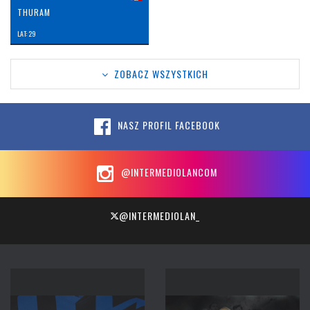
THURAM
LAT: 29
ZOBACZ WSZYSTKICH
NASZ PROFIL FACEBOOK
@INTERMEDIOLANCOM
@INTERMEDIOLAN_