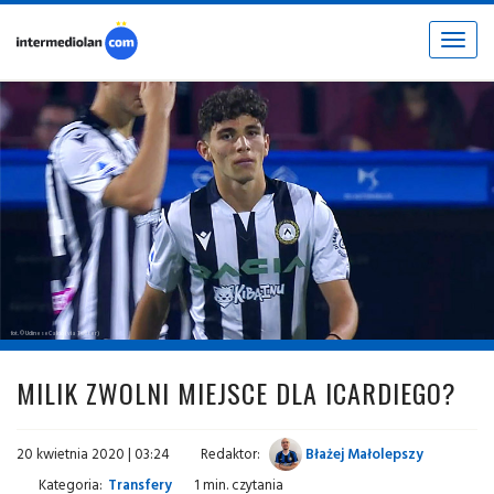
Toggle
navigat
fot. © UdineseCalcio (via Twitter)
MILIK ZWOLNI MIEJSCE DLA ICARDIEGO?
20 kwietnia 2020 | 03:24
Redaktor:
Błażej Małolepszy
Kategoria:
Transfery
1 min. czytania