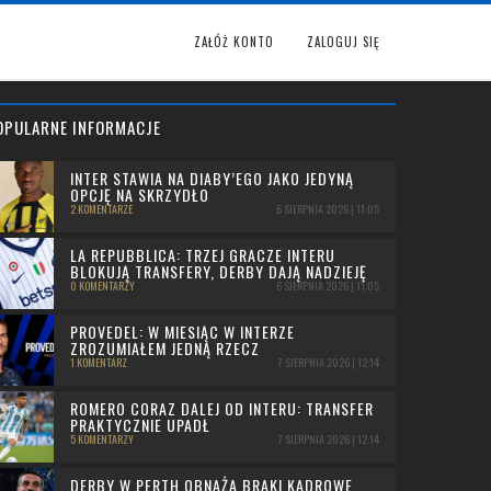
ZAŁÓŻ KONTO
ZALOGUJ SIĘ
OPULARNE INFORMACJE
INTER STAWIA NA DIABY’EGO JAKO JEDYNĄ
OPCJĘ NA SKRZYDŁO
2 KOMENTARZE
6 SIERPNIA 2026 | 11:05
LA REPUBBLICA: TRZEJ GRACZE INTERU
BLOKUJĄ TRANSFERY, DERBY DAJĄ NADZIEJĘ
0 KOMENTARZY
6 SIERPNIA 2026 | 11:05
PROVEDEL: W MIESIĄC W INTERZE
ZROZUMIAŁEM JEDNĄ RZECZ
1 KOMENTARZ
7 SIERPNIA 2026 | 12:14
ROMERO CORAZ DALEJ OD INTERU: TRANSFER
PRAKTYCZNIE UPADŁ
5 KOMENTARZY
7 SIERPNIA 2026 | 12:14
DERBY W PERTH OBNAŻA BRAKI KADROWE.