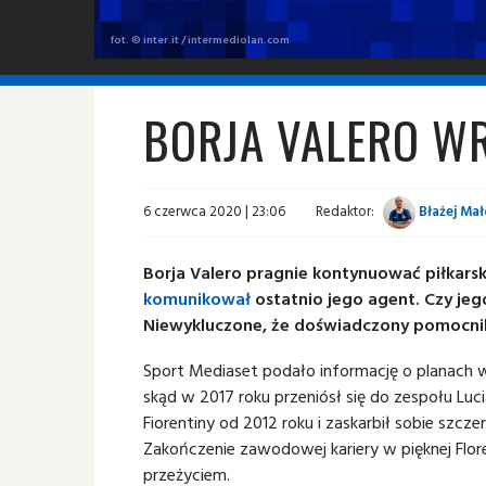
fot. © inter.it / intermediolan.com
BORJA VALERO WR
6 czerwca 2020 | 23:06
Redaktor:
Błażej Mał
Borja Valero pragnie kontynuować piłkarsk
komunikował
ostatnio jego agent. Czy je
Niewykluczone, że doświadczony pomocnik
Sport Mediaset podało informację o planach w
skąd w 2017 roku przeniósł się do zespołu Luc
Fiorentiny od 2012 roku i zaskarbił sobie szc
Zakończenie zawodowej kariery w pięknej Flor
przeżyciem.