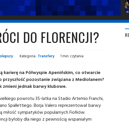
ÓCI DO FLORENCJI?
R
olepszy
Kategoria:
Transfery
1 min. czytania
ą karierę na Półwyspie Apenińskim, co otwarcie
go przyszłość pozostanie związana z Mediolanem?
 zmieni jednak barwy klubowe.
ielkiego powrotu 35-latka na Stadio Artemio Franchi,
iano Spallettiego. Borja Valero reprezentował barwy
zerą miłość sympatyków popularnych Fiołków.
encji byłoby dla niego z pewnością wspaniałym