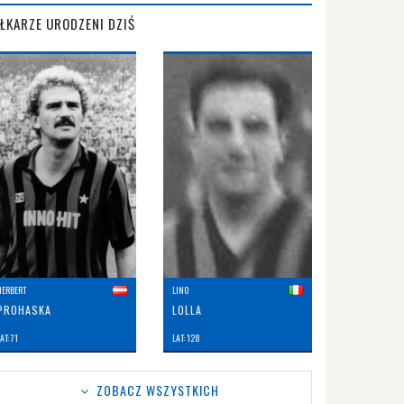
IŁKARZE URODZENI DZIŚ
HERBERT
LINO
PROHASKA
LOLLA
AT: 71
LAT: 128
ZOBACZ WSZYSTKICH