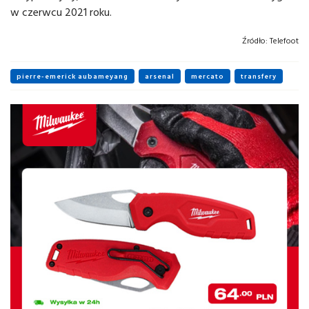
w czerwcu 2021 roku.
Źródło:
Telefoot
pierre-emerick aubameyang
arsenal
mercato
transfery