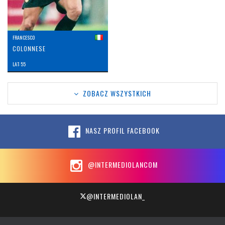
FRANCESCO
COLONNESE
LAT: 55
ZOBACZ WSZYSTKICH
NASZ PROFIL FACEBOOK
@INTERMEDIOLANCOM
@INTERMEDIOLAN_