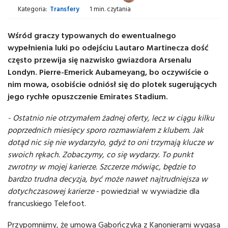
Kategoria:
Transfery
1 min. czytania
Wśród graczy typowanych do ewentualnego
wypełnienia luki po odejściu Lautaro Martinecza dość
często przewija się nazwisko gwiazdora Arsenalu
Londyn. Pierre-Emerick Aubameyang, bo oczywiście o
nim mowa, osobiście odniósł się do plotek sugerujących
jego rychłe opuszczenie Emirates Stadium.
- Ostatnio nie otrzymałem żadnej oferty, lecz w ciągu kilku
poprzednich miesięcy sporo rozmawiałem z klubem. Jak
dotąd nic się nie wydarzyło, gdyż to oni trzymają klucze w
swoich rękach. Zobaczymy, co się wydarzy. To punkt
zwrotny w mojej karierze. Szczerze mówiąc, będzie to
bardzo trudna decyzja, być może nawet najtrudniejsza w
dotychczasowej karierze
- powiedział w wywiadzie dla
francuskiego Telefoot.
Przypomnijmy, że umowa Gabończyka z Kanonierami wygasa