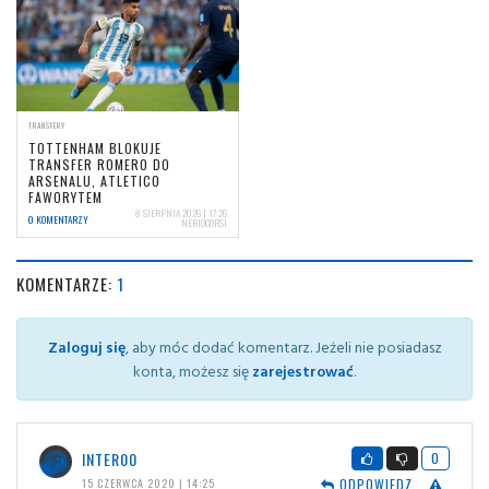
TRANSFERY
TOTTENHAM BLOKUJE
TRANSFER ROMERO DO
ARSENALU, ATLETICO
FAWORYTEM
8 SIERPNIA 2026 | 17:26
0 KOMENTARZY
NERIOCORSI
KOMENTARZE:
1
Zaloguj się
, aby móc dodać komentarz. Jeżeli nie posiadasz
konta, możesz się
zarejestrować
.
INTER00
0
ODPOWIEDZ
15 CZERWCA 2020 | 14:25