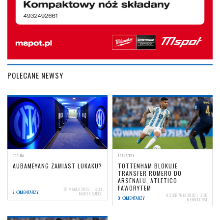
POLECANE NEWSY
OGÓLNA
TRANSFERY
AUBAMEYANG ZAMIAST LUKAKU?
TOTTENHAM BLOKUJE
TRANSFER ROMERO DO
ARSENALU, ATLETICO
FAWORYTEM
25 MARCA 2023 | 16:30
7 KOMENTARZY
MAREK SUDOŁ
8 SIERPNIA 2026 | 17:26
0 KOMENTARZY
NERIOCORSI