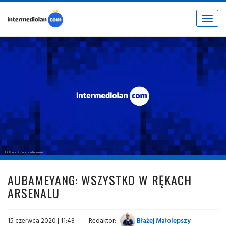
Toggle
navigat
fot. © inter.it / intermediolan.com
AUBAMEYANG: WSZYSTKO W RĘKACH
ARSENALU
15 czerwca 2020 | 11:48
Redaktor:
Błażej Małolepszy