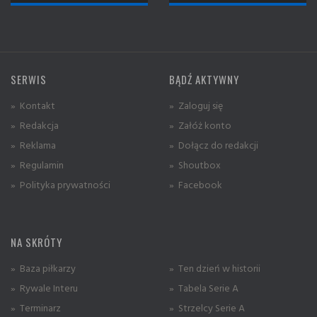
SERWIS
BĄDŹ AKTYWNY
» Kontakt
» Zaloguj się
» Redakcja
» Załóż konto
» Reklama
» Dołącz do redakcji
» Regulamin
» Shoutbox
» Polityka prywatności
» Facebook
NA SKRÓTY
» Baza piłkarzy
» Ten dzień w historii
» Rywale Interu
» Tabela Serie A
» Terminarz
» Strzelcy Serie A