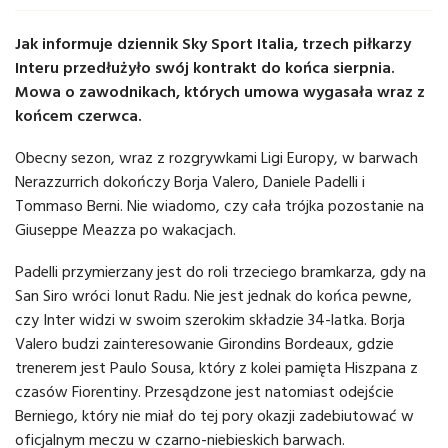
Jak informuje dziennik Sky Sport Italia, trzech piłkarzy
Interu przedłużyło swój kontrakt do końca sierpnia.
Mowa o zawodnikach, których umowa wygasała wraz z
końcem czerwca.
Obecny sezon, wraz z rozgrywkami Ligi Europy, w barwach
Nerazzurrich dokończy Borja Valero, Daniele Padelli i
Tommaso Berni. Nie wiadomo, czy cała trójka pozostanie na
Giuseppe Meazza po wakacjach.
Padelli przymierzany jest do roli trzeciego bramkarza, gdy na
San Siro wróci Ionut Radu. Nie jest jednak do końca pewne,
czy Inter widzi w swoim szerokim składzie 34-latka. Borja
Valero budzi zainteresowanie Girondins Bordeaux, gdzie
trenerem jest Paulo Sousa, który z kolei pamięta Hiszpana z
czasów Fiorentiny. Przesądzone jest natomiast odejście
Berniego, który nie miał do tej pory okazji zadebiutować w
oficjalnym meczu w czarno-niebieskich barwach.