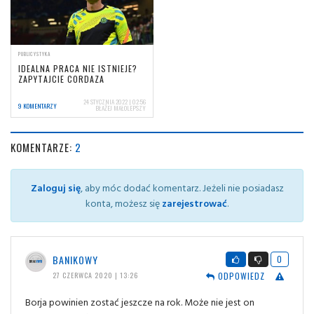
PUBLICYSTYKA
IDEALNA PRACA NIE ISTNIEJE?
ZAPYTAJCIE CORDAZA
24 STYCZNIA 2022 | 02:56
9 KOMENTARZY
BŁAŻEJ MAŁOLEPSZY
KOMENTARZE:
2
Zaloguj się
, aby móc dodać komentarz. Jeżeli nie posiadasz
konta, możesz się
zarejestrować
.
BANIKOWY
0
ODPOWIEDZ
27 CZERWCA 2020 | 13:26
Borja powinien zostać jeszcze na rok. Może nie jest on