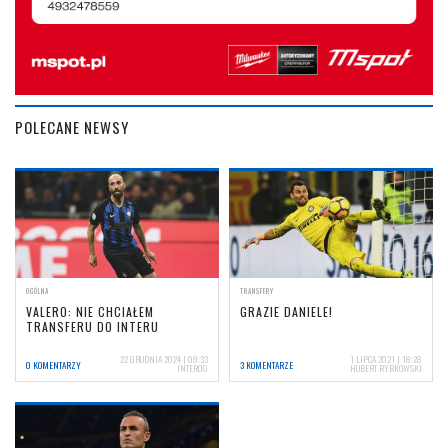
POLECANE NEWSY
OGÓLNA
TRANSFERY
VALERO: NIE CHCIAŁEM
GRAZIE DANIELE!
TRANSFERU DO INTERU
22 GRUDNIA 2024 | 09:33
1 LIPCA 2021 | 18:28
0 KOMENTARZY
3 KOMENTARZE
INTER00
HUBERT RYBKOWSKI