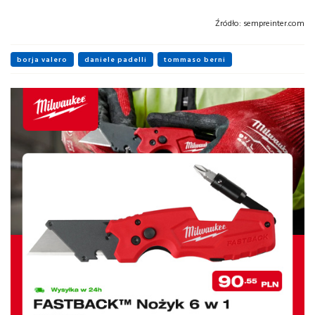
Źródło:
sempreinter.com
borja valero
daniele padelli
tommaso berni