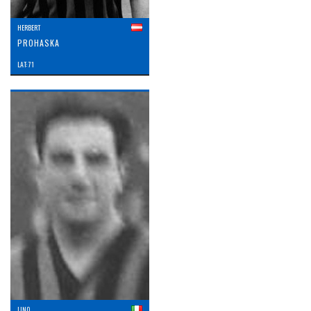
HERBERT
PROHASKA
LAT: 71
LINO