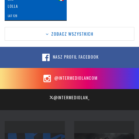
LOLLA
LAT: 128
ZOBACZ WSZYSTKICH
NASZ PROFIL FACEBOOK
@INTERMEDIOLANCOM
@INTERMEDIOLAN_