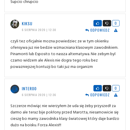
Supcio chrupcio
KIKSU
0
ODPOWIEDZ
6 SIERPNIA 2020 | 12:30
czyli tez oficjalnie mozna powiedziec ze w tym okienku
ofensywa juz nie bedzie wzmacniana klasowym zawodnikiem.
Pinamonti lub Esposito to nassza alternatywa. Nie zebym byl
czarno widzem ale Alexis nie dogra tego roku bez
powazniejszej kontuzji bo taki juz ma organizm
INTER00
0
ODPOWIEDZ
6 SIERPNIA 2020 | 12:36
Szczerze mówiąc nie wierzyłem że uda się żeby przyszedł za
darmo ale teraz bije pokłony przed Marotta, niesamowicie się
cieszę bo mamy zawodnika klasy światowej który daje bardzo
dużo na boisku. Forza Alexis!!!