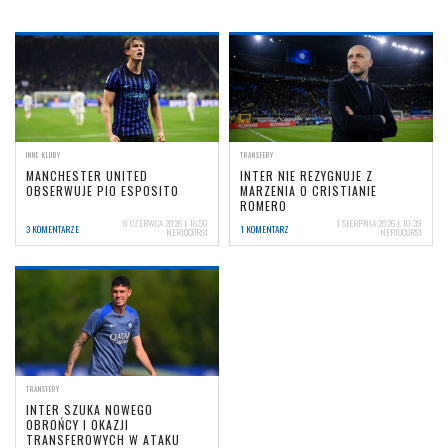
INNE KLUBY
TRANSFERY
MANCHESTER UNITED
INTER NIE REZYGNUJE Z
OBSERWUJE PIO ESPOSITO
MARZENIA O CRISTIANIE
ROMERO
8 CZERWCA 2026 | 16:50
1 SIERPNIA 2026 | 10:39
3 KOMENTARZE
1 KOMENTARZ
NERIOCORSI
NERIOCORSI
TRANSFERY
INTER SZUKA NOWEGO
OBROŃCY I OKAZJI
TRANSFEROWYCH W ATAKU