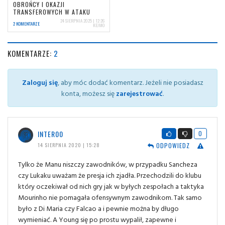
OBROŃCY I OKAZJI
TRANSFEROWYCH W ATAKU
24 SIERPNIA 2025 | 12:26
2 KOMENTARZE
KEJMO
KOMENTARZE:
2
Zaloguj się
, aby móc dodać komentarz. Jeżeli nie posiadasz
konta, możesz się
zarejestrować
.
INTER00
0
ODPOWIEDZ
14 SIERPNIA 2020 | 15:28
Tylko że Manu niszczy zawodników, w przypadku Sancheza
czy Lukaku uważam że presja ich zjadła. Przechodzili do klubu
który oczekiwał od nich gry jak w byłych zespołach a taktyka
Mourinho nie pomagała ofensywnym zawodnikom. Tak samo
było z Di Maria czy Falcao a i pewnie można by długo
wymieniać. A Young się po prostu wypalił, zapewne i