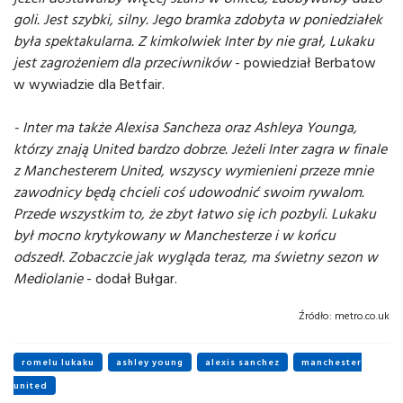
goli. Jest szybki, silny. Jego bramka zdobyta w poniedziałek
była spektakularna. Z kimkolwiek Inter by nie grał, Lukaku
jest zagrożeniem dla przeciwników
- powiedział Berbatow
w wywiadzie dla Betfair.
- Inter ma także Alexisa Sancheza oraz Ashleya Younga,
którzy znają United bardzo dobrze. Jeżeli Inter zagra w finale
z Manchesterem United, wszyscy wymienieni przeze mnie
zawodnicy będą chcieli coś udowodnić swoim rywalom.
Przede wszystkim to, że zbyt łatwo się ich pozbyli. Lukaku
był mocno krytykowany w Manchesterze i w końcu
odszedł. Zobaczcie jak wygląda teraz, ma świetny sezon w
Mediolanie
- dodał Bułgar.
Źródło:
metro.co.uk
romelu lukaku
ashley young
alexis sanchez
manchester
united