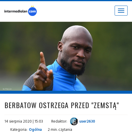
Toggle
navigat
fot. © inter.it
BERBATOW OSTRZEGA PRZED "ZEMSTĄ"
14 sierpnia 2020 | 15:03
Redaktor:
user2630
Kategoria:
Ogólna
2 min. czytania