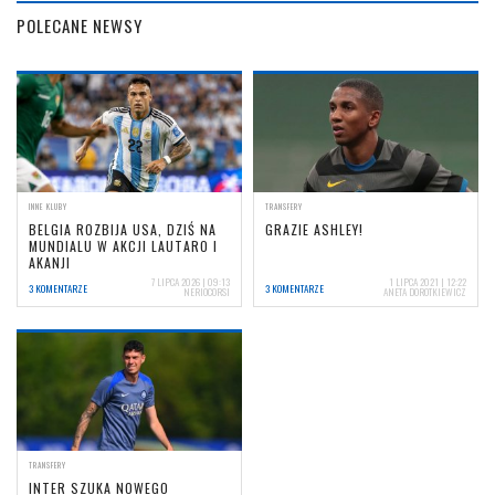
POLECANE NEWSY
INNE KLUBY
TRANSFERY
BELGIA ROZBIJA USA, DZIŚ NA
GRAZIE ASHLEY!
MUNDIALU W AKCJI LAUTARO I
AKANJI
7 LIPCA 2026 | 09:13
1 LIPCA 2021 | 12:22
3 KOMENTARZE
3 KOMENTARZE
NERIOCORSI
ANETA DOROTKIEWICZ
TRANSFERY
INTER SZUKA NOWEGO