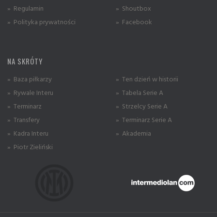
» Regulamin
» Shoutbox
» Polityka prywatności
» Facebook
NA SKRÓTY
» Baza piłkarzy
» Ten dzień w historii
» Rywale Interu
» Tabela Serie A
» Terminarz
» Strzelcy Serie A
» Transfery
» Terminarz Serie A
» Kadra Interu
» Akademia
» Piotr Zieliński