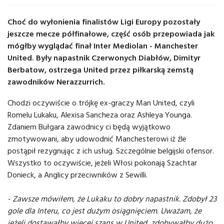
Choć do wyłonienia finalistów Ligi Europy pozostały
jeszcze mecze półfinałowe, część osób przepowiada jak
mógłby wyglądać finał Inter Mediolan - Manchester
United. Były napastnik Czerwonych Diabłów, Dimityr
Berbatow, ostrzega United przez piłkarską zemstą
zawodników Nerazzurrich.
Chodzi oczywiście o trójkę ex-graczy Man United, czyli
Romelu Lukaku, Alexisa Sancheza oraz Ashleya Younga.
Zdaniem Bułgara zawodnicy ci będą wyjątkowo
zmotywowani, aby udowodnić Manchesterowi iż źle
postąpił rezygnując z ich usług. Szczególnie belgijski ofensor.
Wszystko to oczywiście, jeżeli Włosi pokonają Szachtar
Donieck, a Anglicy przeciwników z Sewilli.
- Zawsze mówiłem, że Lukaku to dobry napastnik. Zdobył 23
gole dla Interu, co jest dużym osiągnięciem. Uważam, że
jeżeli dostawałby więcej szans w United, zdobywałby dużo