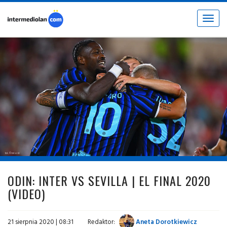
Toggle
navigat
fot. © inter.it
ODIN: INTER VS SEVILLA | EL FINAL 2020
(VIDEO)
21 sierpnia 2020 | 08:31
Redaktor:
Aneta Dorotkiewicz