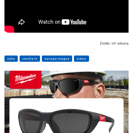
Źródło:
inf. własna
odin
sevilla fc
europa league
video