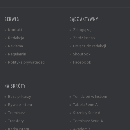
SERWIS
BĄDŹ AKTYWNY
» Kontakt
» Zaloguj się
» Redakcja
» Załóż konto
» Reklama
» Dołącz do redakcji
» Regulamin
» Shoutbox
» Polityka prywatności
» Facebook
NA SKRÓTY
» Baza piłkarzy
» Ten dzień w historii
» Rywale Interu
» Tabela Serie A
» Terminarz
» Strzelcy Serie A
» Transfery
» Terminarz Serie A
» Kadra Interu
» Akademia