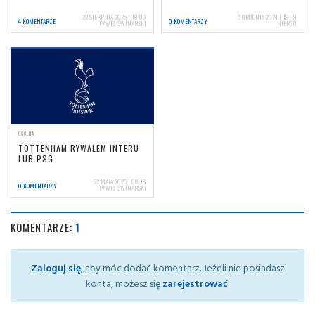
23 SIERPNIA 2025 | 18:00
5 GRUDNIA 2024 | 19:19
4 KOMENTARZE
0 KOMENTARZY
PAWEŁ ŚWINARSKI
INTER00
OGÓLNA
TOTTENHAM RYWALEM INTERU
LUB PSG
22 MAJA 2025 | 08:18
0 KOMENTARZY
PAWEŁ ŚWINARSKI
KOMENTARZE:
1
Zaloguj się
, aby móc dodać komentarz. Jeżeli nie posiadasz
konta, możesz się
zarejestrować
.