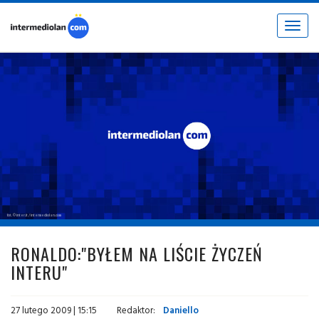
Toggle
navigat
fot. © inter.it / intermediolan.com
RONALDO:"BYŁEM NA LIŚCIE ŻYCZEŃ
INTERU"
27 lutego 2009 | 15:15
Redaktor:
Daniello