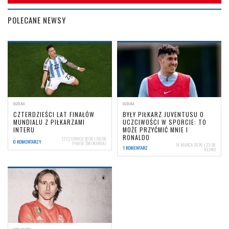
POLECANE NEWSY
OGÓLNA
OGÓLNA
CZTERDZIEŚCI LAT FINAŁÓW
BYŁY PIŁKARZ JUVENTUSU O
MUNDIALU Z PIŁKARZAMI
UCZCIWOŚCI W SPORCIE: TO
INTERU
MOŻE PRZYĆMIĆ MNIE I
RONALDO
12 CZERWCA 2026 | 06:56
0 KOMENTARZY
PAWEŁ ŚWINARSKI
14 MARCA 2026 | 23:38
1 KOMENTARZ
KEJMO