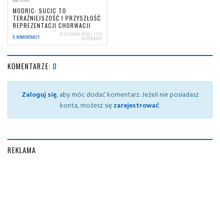
INNE KLUBY
MODRIC: SUCIC TO
TERAŹNIEJSZOŚĆ I PRZYSZŁOŚĆ
REPREZENTACJI CHORWACJI
29 CZERWCA 2026 | 11:52
0 KOMENTARZY
NERIOCORSI
KOMENTARZE:
0
Zaloguj się
, aby móc dodać komentarz. Jeżeli nie posiadasz
konta, możesz się
zarejestrować
.
REKLAMA