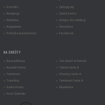
» Kontakt
» Zaloguj się
» Redakcja
» Załóż konto
» Reklama
» Dołącz do redakcji
» Regulamin
» Shoutbox
» Polityka prywatności
» Facebook
NA SKRÓTY
» Baza piłkarzy
» Ten dzień w historii
» Rywale Interu
» Tabela Serie A
» Terminarz
» Strzelcy Serie A
» Transfery
» Terminarz Serie A
» Kadra Interu
» Akademia
» Piotr Zieliński