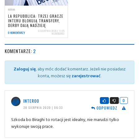
OGÓLNA
LA REPUBBLICA: TRZEJ GRACZE
INTERU BLOKUJĄ TRANSFERY,
DERBY DAJĄ NADZIEJĘ
6 SIERPNIA 2026 | 11:05
0 KOMENTARZY
NERIOCORSI
KOMENTARZE:
2
Zaloguj się
, aby móc dodać komentarz. Jeżeli nie posiadasz
konta, możesz się
zarejestrować
.
INTER00
0
ODPOWIEDZ
28 SIERPNIA 2020 | 06:33
Szkoda bo Biraghi to rotacji jest idealny, nie marudzi tylko
wykonuje swoją prace.