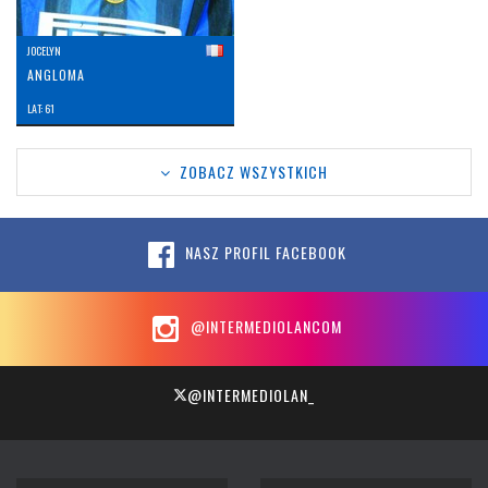
JOCELYN
ANGLOMA
LAT: 61
ZOBACZ WSZYSTKICH
NASZ PROFIL FACEBOOK
@INTERMEDIOLANCOM
@INTERMEDIOLAN_