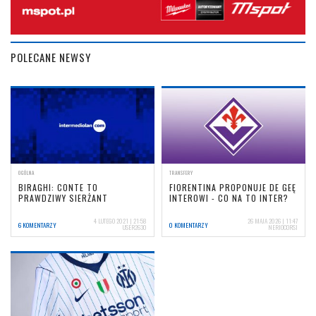
POLECANE NEWSY
OGÓLNA
TRANSFERY
BIRAGHI: CONTE TO
FIORENTINA PROPONUJE DE GEĘ
PRAWDZIWY SIERŻANT
INTEROWI - CO NA TO INTER?
4 LUTEGO 2021 | 21:58
26 MAJA 2026 | 11:47
6 KOMENTARZY
0 KOMENTARZY
USER2630
NERIOCORSI