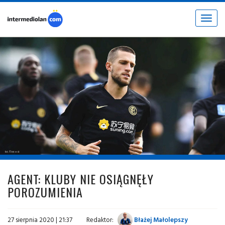
Toggle
navigat
fot. © inter.it
AGENT: KLUBY NIE OSIĄGNĘŁY
POROZUMIENIA
27 sierpnia 2020 | 21:37
Redaktor:
Błażej Małolepszy