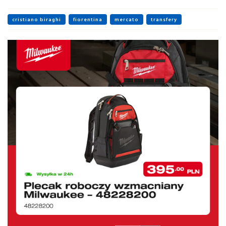
cristiano biraghi
fiorentina
mercato
transfery