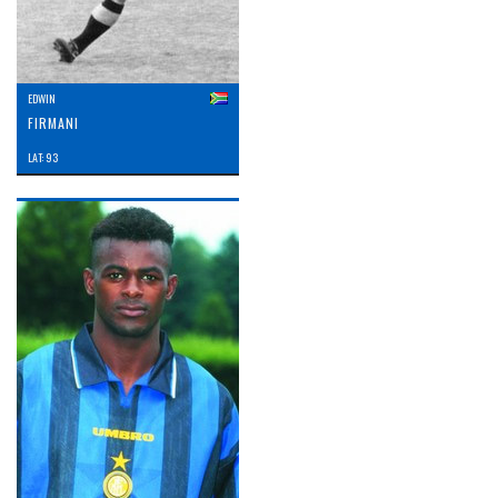
EDWIN
FIRMANI
LAT: 93