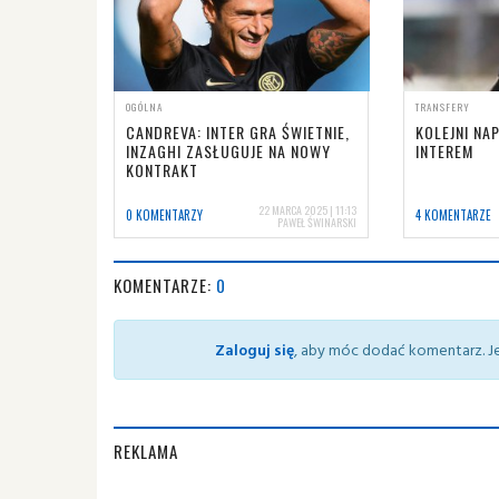
OGÓLNA
TRANSFERY
CANDREVA: INTER GRA ŚWIETNIE,
KOLEJNI NA
INZAGHI ZASŁUGUJE NA NOWY
INTEREM
KONTRAKT
22 MARCA 2025 | 11:13
0 KOMENTARZY
4 KOMENTARZE
PAWEŁ ŚWINARSKI
KOMENTARZE:
0
Zaloguj się
, aby móc dodać komentarz. Je
REKLAMA