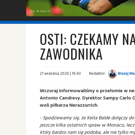
fot. © inter.it
OSTI: CZEKAMY N
ZAWODNIKA
21 września 2020 | 10:43
Redaktor:
Błażej Ma
Wczoraj informowaliśmy o przełomie w neg
Antonio Candrevy. Dyrektor Sampy Carlo Os
woli piłkarza Nerazzurrich.
- Spodziewamy się, że Keita Balde dołączy do 
jeszcze kilka ostatnich spraw w Monaco, lecz
który bardzo nam się podoba, ale nie tylko my