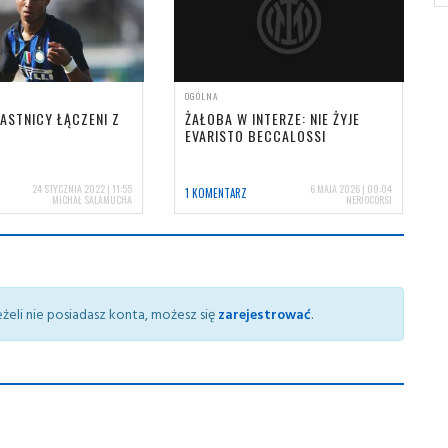
OGÓLNA
PASTNICY ŁĄCZENI Z
ŻAŁOBA W INTERZE: NIE ŻYJE
EVARISTO BECCALOSSI
24 STYCZNIA 2022 | 11:55
6 MAJA 2026 | 09:04
1 KOMENTARZ
MICHAŁ SALAMUCHA
NERIOCORSI
żeli nie posiadasz konta, możesz się
zarejestrować
.