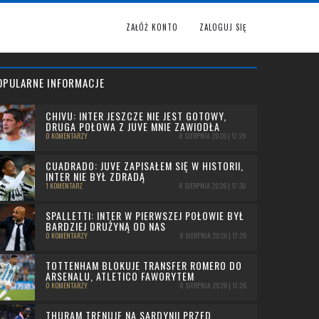
ZAŁÓŻ KONTO
ZALOGUJ SIĘ
OPULARNE INFORMACJE
CHIVU: INTER JESZCZE NIE JEST GOTOWY,
DRUGA POŁOWA Z JUVE MNIE ZAWIODŁA
0 KOMENTARZY
8 SIERPNIA 2026 | 17:29
CUADRADO: JUVE ZAPISAŁEM SIĘ W HISTORII,
INTER NIE BYŁ ZDRADĄ
1 KOMENTARZ
8 SIERPNIA 2026 | 17:30
SPALLETTI: INTER W PIERWSZEJ POŁOWIE BYŁ
BARDZIEJ DRUŻYNĄ OD NAS
0 KOMENTARZY
8 SIERPNIA 2026 | 17:26
TOTTENHAM BLOKUJE TRANSFER ROMERO DO
ARSENALU, ATLETICO FAWORYTEM
0 KOMENTARZY
8 SIERPNIA 2026 | 17:26
THURAM TRENUJE NA SARDYNII PRZED