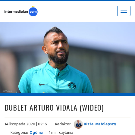
Toggle
navigat
fot. © inter.it
DUBLET ARTURO VIDALA (WIDEO)
14 listopada 2020 | 09:16
Redaktor:
Błażej Małolepszy
Kategoria:
Ogólna
1 min. czytania