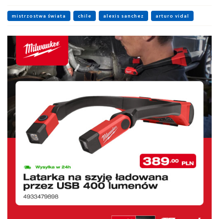
mistrzostwa świata
chile
alexis sanchez
arturo vidal