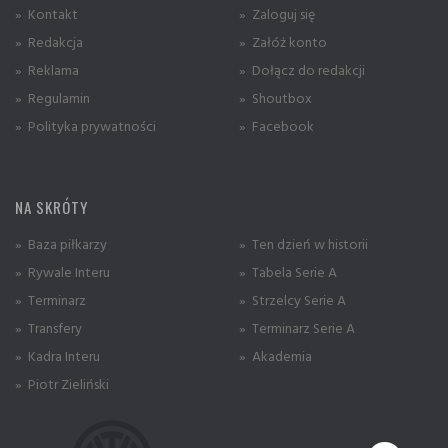
» Kontakt
» Zaloguj się
» Redakcja
» Załóż konto
» Reklama
» Dołącz do redakcji
» Regulamin
» Shoutbox
» Polityka prywatności
» Facebook
NA SKRÓTY
» Baza piłkarzy
» Ten dzień w historii
» Rywale Interu
» Tabela Serie A
» Terminarz
» Strzelcy Serie A
» Transfery
» Terminarz Serie A
» Kadra Interu
» Akademia
» Piotr Zieliński