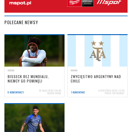
POLECANE NEWSY
OGÓLNA
OGÓLNA
BISSECK BEZ MUNDIALU,
ZWYCIĘSTWO ARGENTYNY NAD
NIEMCY GO POMINĘLI
CHILE
20 MAJA 2026 | 08:49
6 WRZEŚNIA 2024 | 23:35
0 KOMENTARZY
1 KOMENTARZ
MAREK SUDOŁ
PAWEŁ ŚWINARSKI